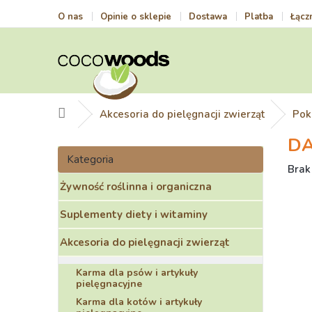
Przejść
O nas
Opinie o sklepie
Dostawa
Platba
Łącz
do
treści
Home
Akcesoria do pielęgnacji zwierząt
Pok
DA
P
Pominąć
a
Kategoria
kategorie
Śred
Brak
s
ocen
Żywność roślinna i organiczna
e
prod
k
wyno
Suplementy diety i witaminy
b
0,0
o
na
Akcesoria do pielęgnacji zwierząt
c
5
z
gwia
Karma dla psów i artykuły
n
pielęgnacyjne
y
Karma dla kotów i artykuły