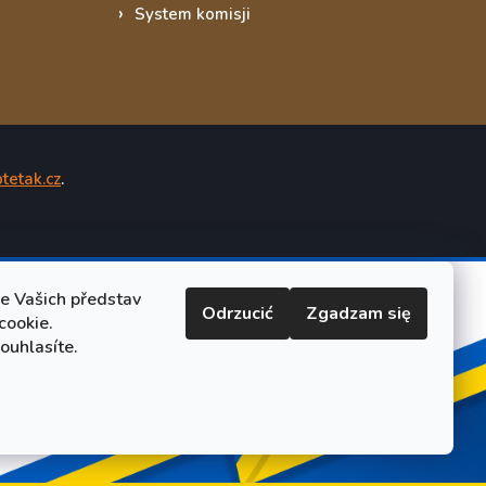
System komisji
tetak.cz
.
le Vašich představ
Odrzucić
Zgadzam się
cookie.
ouhlasíte.