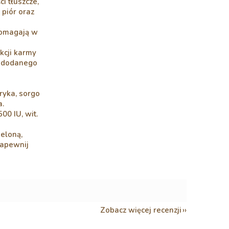
i tłuszcze,
 piór oraz
pomagają w
ji karmy
i dodanego
gryka, sorgo
a.
00 IU, wit.
ieloną,
Zapewnij
Zobacz więcej recenzji