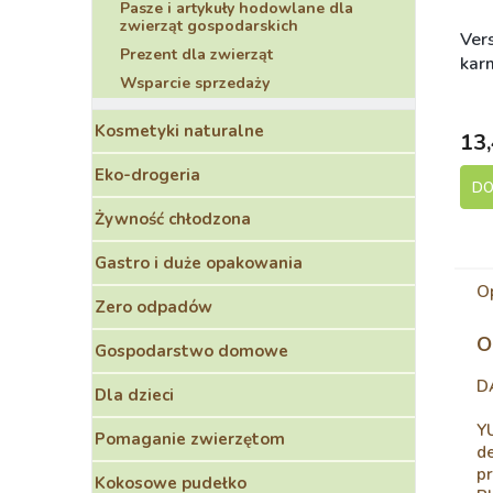
Pasze i artykuły hodowlane dla
zwierząt gospodarskich
Ver
Prezent dla zwierząt
kar
Wsparcie sprzedaży
pap
S
Kosmetyki naturalne
13,
Eko-drogeria
DO
Żywność chłodzona
Gastro i duże opakowania
O
Zero odpadów
O
Gospodarstwo domowe
D
Dla dzieci
Y
Pomaganie zwierzętom
d
p
Kokosowe pudełko