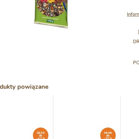
Infor
D
P
dukty powiązane
23,73
10,45
ZŁ
ZŁ
–43 %
–33 %