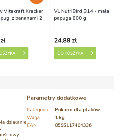
y Vitakraft Kracker
VL NutriBird B14 - mała
apug, z bananami 2
papuga 800 g
ladem (expedice 1-5
Skladem (expedice 1-5
dní)
dní)
zł
24,88 zł
KOSZYKA
DO KOSZYKA
Parametry dodatkowe
Kategoria
:
Pokarm dla ptaków
Waga
:
1 kg
a działanie
EAN
:
8595117404336
y
nościowy.