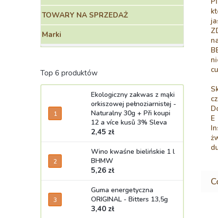
PI
kt
TOWARY NA SPRZEDAŻ
ja
Z
Marki
na
B
n
cu
Top 6 produktów
Sk
Ekologiczny zakwas z mąki
cz
orkiszowej pełnoziarnistej -
Do
Naturalny 30g
+ Při koupi
E 
12 a více kusů 3% Sleva
In
2,45 zł
ż
du
Wino kwaśne bielińskie 1 l
BHMW
5,26 zł
Guma energetyczna
ORIGINAL - Bitters 13,5g
3,40 zł