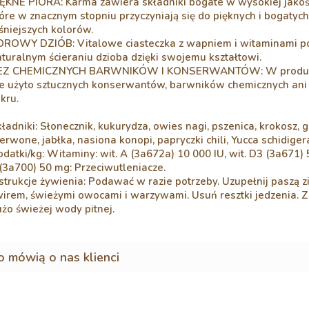
ĘKNE PIÓRA: Karma zawiera składniki bogate w wysokiej jakośc
óre w znacznym stopniu przyczyniają się do pięknych i bogatych
śniejszych kolorów.
DROWY DZIÓB: Vitalowe ciasteczka z wapniem i witaminami 
turalnym ścieraniu dzioba dzięki swojemu kształtowi.
EZ CHEMICZNYCH BARWNIKÓW I KONSERWANTÓW: W produkc
ie użyto sztucznych konserwantów, barwników chemicznych an
kru.
ładniki: Słonecznik, kukurydza, owies nagi, pszenica, krokosz, 
erwone, jabłka, nasiona konopi, papryczki chili, Yucca schidiger
datki/kg: Witaminy: wit. A (3a672a) 10 000 IU, wit. D3 (3a671) 5
(3a700) 50 mg: Przeciwutleniacze.
strukcje żywienia: Podawać w razie potrzeby. Uzupełnij paszą z
wirem, świeżymi owocami i warzywami. Usuń resztki jedzenia. 
żo świeżej wody pitnej.