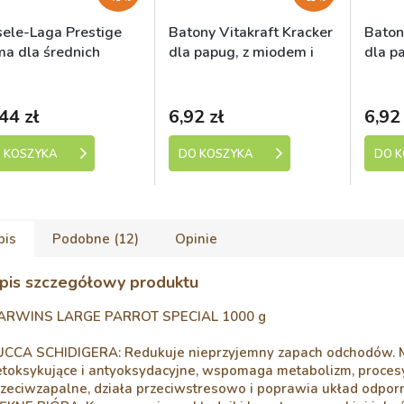
sele-Laga Prestige
Batony Vitakraft Kracker
Baton
ma dla średnich
dla papug, z miodem i
dla p
ug 1kg
sezamem 2 szt.
szt.
kladem (expedice 1-5
Skladem (expedice 1-5
Sk
dní)
dní)
44 zł
6,92 zł
6,92 
 KOSZYKA
DO KOSZYKA
DO 
pis
Podobne (12)
Opinie
pis szczegółowy produktu
ARWINS LARGE PARROT SPECIAL 1000 g
UCCA SCHIDIGERA: Redukuje nieprzyjemny zapach odchodów. M
etoksykujące i antyoksydacyjne, wspomaga metabolizm, proces
rzeciwzapalne, działa przeciwstresowo i poprawia układ odpor