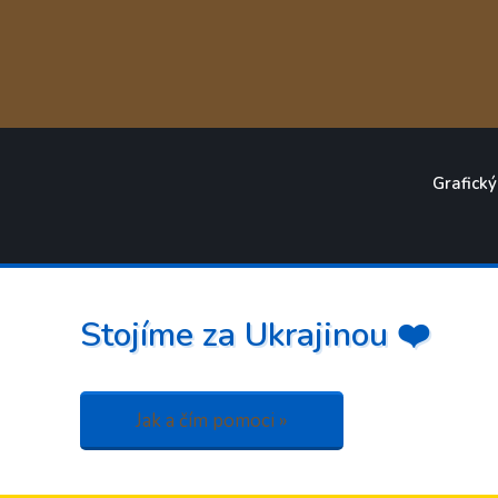
Grafický
Stojíme za Ukrajinou ❤️
Jak a čím pomoci »