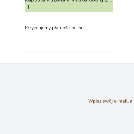
|
Ocena produktu to 4 na 5 gwiazdek.
Przyjmujemy płatności online
Wpisz swój e-mail, a