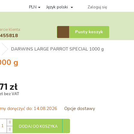
PLN
Język polski
yka prywatności
Věrnostní program
System komisji
Zaloguj się
cie klienta:
Koszyk
Pusty koszyk
6455818
DARWINS LARGE PARROT SPECIAL 1000 g
00 g
71 zł
zł bez VAT
stkowa:
y doręczyć do:
14.08.2026
Opcje dostawy
DODAJ DO KOSZYKA