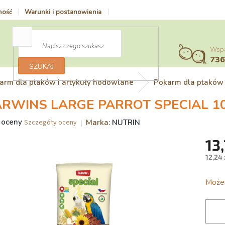
ność
Warunki i postanowienia
Vrácení zboží a reklamace
Polit
Wspar
73
SZUKAJ
arm dla ptaków i artykuły hodowlane
Pokarm dla ptaków
RWINS LARGE PARROT SPECIAL 10
nia
 oceny
Marka:
NUTRIN
Szczegóły oceny
a
13,
uktu
si
12,24 
Cena
jedno
Możem
zdek.