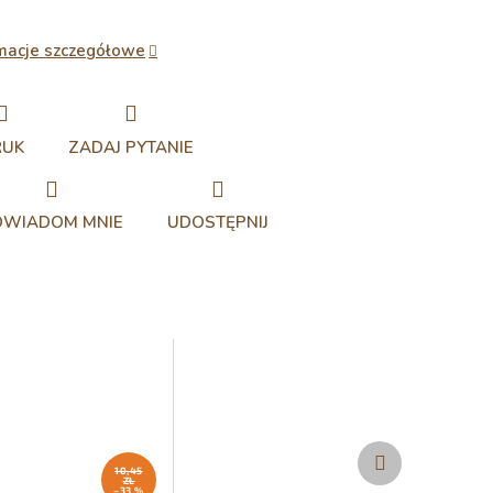
macje szczegółowe
RUK
ZADAJ PYTANIE
OWIADOM MNIE
UDOSTĘPNIJ
Produkt
następny
10,45
ZŁ
–33 %