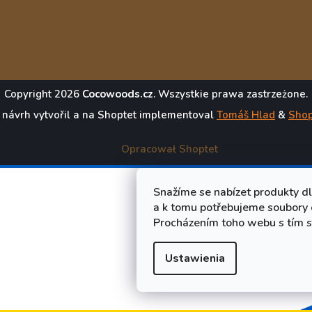
Copyright 2026
Cocowoods.cz
. Wszystkie prawa zastrzeżone.
 návrh vytvořil a na Shoptet implementoval
Tomáš Hlad
&
Shop
Opracował Shoptet
Snažíme se nabízet produkty d
a k tomu potřebujeme soubory 
Procházením toho webu s tím s
Ustawienia