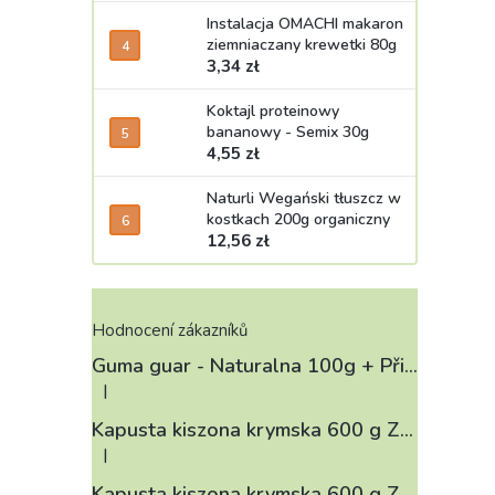
Instalacja OMACHI makaron
ziemniaczany krewetki 80g
3,34 zł
Koktajl proteinowy
bananowy - Semix 30g
4,55 zł
Naturli Wegański tłuszcz w
kostkach 200g organiczny
12,56 zł
Hodnocení zákazníků
Guma guar - Naturalna 100g
+ Při koupi 12 a více kusů 3% Sleva
|
Ocena produktu to 4 na 5 gwiazdek.
Kapusta kiszona krymska 600 g ZELÁRNA LOBKOWICZ
|
Ocena produktu to 3 na 5 gwiazdek.
Kapusta kiszona krymska 600 g ZELÁRNA LOBKOWICZ