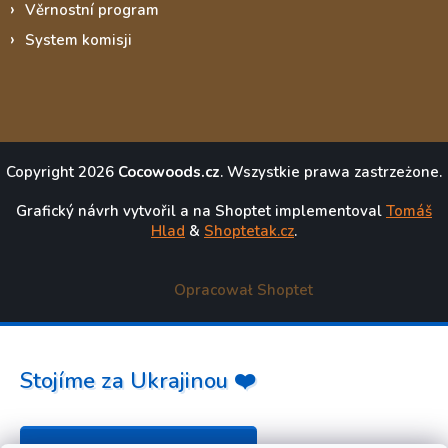
Věrnostní program
System komisji
Copyright 2026
Cocowoods.cz
. Wszystkie prawa zastrzeżone.
Grafický návrh vytvořil a na Shoptet implementoval
Tomáš
Hlad
&
Shoptetak.cz
.
Opracował Shoptet
Stojíme za Ukrajinou ❤️