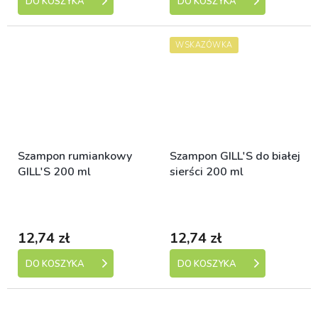
DO KOSZYKA
DO KOSZYKA
WSKAZÓWKA
Szampon rumiankowy
Szampon GILL'S do białej
GILL'S 200 ml
sierści 200 ml
Skladem (expedice 1-5
Skladem (expedice 1-5
dní)
dní)
12,74 zł
12,74 zł
DO KOSZYKA
DO KOSZYKA