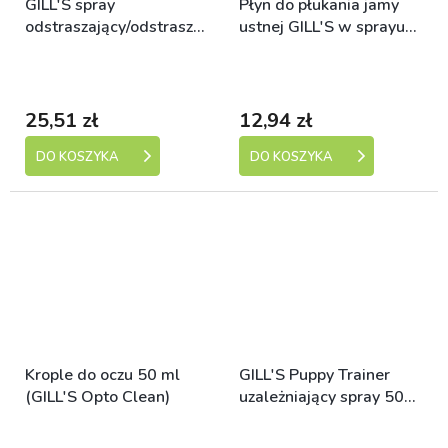
GILL'S spray
Płyn do płukania jamy
odstraszający/odstraszający
ustnej GILL'S w sprayu
300 ml
100 ml
Skladem (expedice 1-5
Skladem (expedice 1-5
dní)
dní)
25,51 zł
12,94 zł
DO KOSZYKA
DO KOSZYKA
Krople do oczu 50 ml
GILL'S Puppy Trainer
(GILL'S Opto Clean)
uzależniający spray 50
ml
Skladem (expedice 1-5
Skladem (expedice 1-5