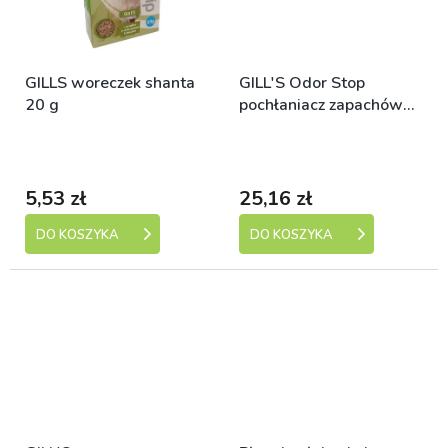
GILLS woreczek shanta
GILL'S Odor Stop
20 g
pochłaniacz zapachów
300 ml
Skladem (expedice 1-5
Skladem (expedice 1-5
dní)
dní)
5,53 zł
25,16 zł
DO KOSZYKA
DO KOSZYKA