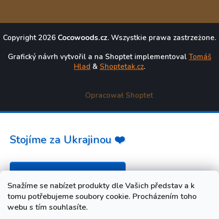
Copyright 2026
Cocowoods.cz
. Wszystkie prawa zastrzeżone.
Grafický návrh vytvořil a na Shoptet implementoval
Tomáš
Hlad
&
Shoptetak.cz
.
Opracował Shoptet
Stojíme za Ukrajinou ❤️
Jak a čím pomoci »
Snažíme se nabízet produkty dle Vašich představ a k
tomu potřebujeme soubory cookie. Procházením toho
webu s tím souhlasíte.