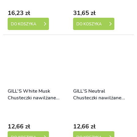
dní)
dní)
16,23 zł
31,65 zł
DO KOSZYKA
DO KOSZYKA
GILL'S White Musk
GILL'S Neutral
Chusteczki nawilżane
Chusteczki nawilżane
(40 szt.)
(40 szt.)
Skladem (expedice 1-5
Skladem (expedice 1-5
dní)
dní)
12,66 zł
12,66 zł