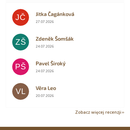
Jitka Čagánková
JČ
Ocena sklepu to 5 na 5 gwiazdek.
27.07.2026
Zdeněk Šomšák
ZŠ
Ocena sklepu to 5 na 5 gwiazdek.
24.07.2026
Pavel Široký
PŠ
Ocena sklepu to 5 na 5 gwiazdek.
24.07.2026
Věra Leo
VL
Ocena sklepu to 5 na 5 gwiazdek.
20.07.2026
Zobacz więcej recenzji
S