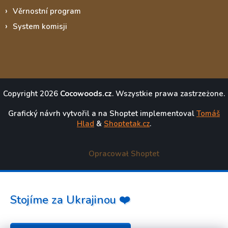
Věrnostní program
System komisji
Copyright 2026
Cocowoods.cz
. Wszystkie prawa zastrzeżone.
Grafický návrh vytvořil a na Shoptet implementoval
Tomáš
Hlad
&
Shoptetak.cz
.
Opracował Shoptet
Stojíme za Ukrajinou ❤️