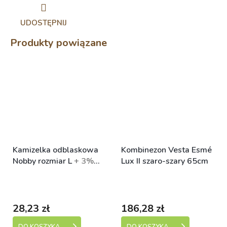
UDOSTĘPNIJ
Produkty powiązane
Kamizelka odblaskowa
Kombinezon Vesta Esmé
Nobby rozmiar L
+ 3%
Lux II szaro-szary 65cm
SLEVA se Slevovým
Skladem (expedice 1-5
Skladem (expedice 1-5
kupónem: bonus
dní)
dní)
28,23 zł
186,28 zł