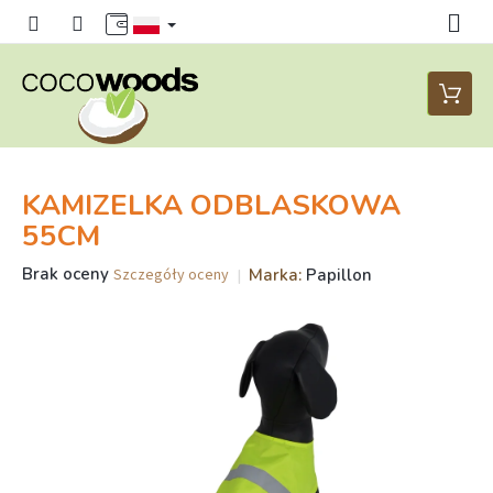
Przejść
do
treści
Koszyk
KAMIZELKA ODBLASKOWA
55CM
Średnia
Brak oceny
Marka:
Papillon
Szczegóły oceny
ocena
produktu
wynosi
0,0
na
5
gwiazdek.