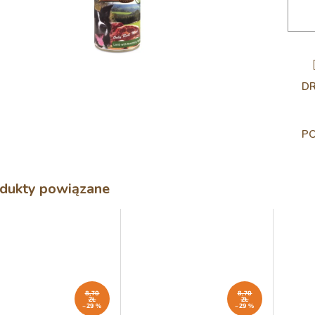
D
P
dukty powiązane
8,70
8,70
ZŁ
ZŁ
–29 %
–29 %