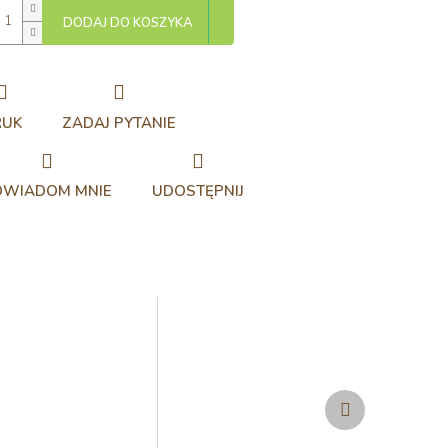
DODAJ DO KOSZYKA
RUK
ZADAJ PYTANIE
OWIADOM MNIE
UDOSTĘPNIJ
Produkt
następny