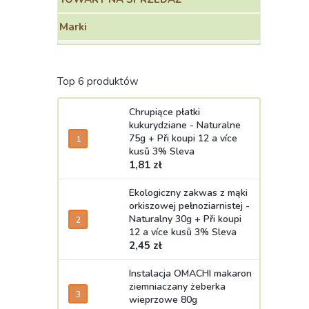
Marki
Top 6 produktów
Chrupiące płatki
kukurydziane - Naturalne
75g
+ Při koupi 12 a více
kusů 3% Sleva
1,81 zł
Ekologiczny zakwas z mąki
orkiszowej pełnoziarnistej -
Naturalny 30g
+ Při koupi
12 a více kusů 3% Sleva
2,45 zł
Instalacja OMACHI makaron
ziemniaczany żeberka
wieprzowe 80g