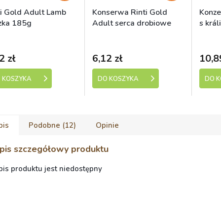
ti Gold Adult Lamb
Konserwa Rinti Gold
Konze
zka 185g
Adult serca drobiowe
s král
185g
SUPR
kladem (expedice 1-5
Skladem (expedice 1-5
Sk
dní)
dní)
2 zł
6,12 zł
10,8
 KOSZYKA
DO KOSZYKA
DO 
pis
Podobne (12)
Opinie
pis szczegółowy produktu
is produktu jest niedostępny