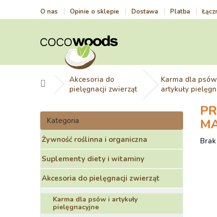
Przejść
O nas
Opinie o sklepie
Dostawa
Platba
Łącz
do
treści
Akcesoria do
Karma dla psów
Home
pielęgnacji zwierząt
artykuły pielęg
PR
P
Pominąć
a
Kategoria
M
kategorie
s
Żywność roślinna i organiczna
e
Śred
Brak
ocen
k
Suplementy diety i witaminy
prod
b
wyno
o
Akcesoria do pielęgnacji zwierząt
0,0
c
na
z
5
Karma dla psów i artykuły
n
pielęgnacyjne
gwia
y