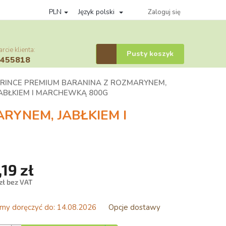
PLN
Język polski
yka prywatności
Věrnostní program
System komisji
Zaloguj się
cie klienta:
Koszyk
Pusty koszyk
6455818
RINCE PREMIUM BARANINA Z ROZMARYNEM,
ABŁKIEM I MARCHEWKĄ 800G
RYNEM, JABŁKIEM I
,19 zł
zł bez VAT
stkowa:
y doręczyć do:
14.08.2026
Opcje dostawy