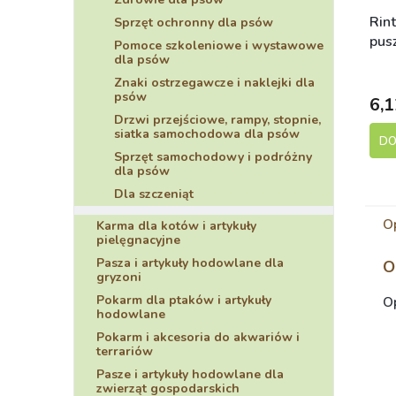
Rin
Sprzęt ochronny dla psów
pus
Pomoce szkoleniowe i wystawowe
dla psów
S
Znaki ostrzegawcze i naklejki dla
psów
6,1
Drzwi przejściowe, rampy, stopnie,
siatka samochodowa dla psów
DO
Sprzęt samochodowy i podróżny
dla psów
Dla szczeniąt
O
Karma dla kotów i artykuły
pielęgnacyjne
Pasza i artykuły hodowlane dla
O
gryzoni
Pokarm dla ptaków i artykuły
Op
hodowlane
Pokarm i akcesoria do akwariów i
terrariów
Pasze i artykuły hodowlane dla
zwierząt gospodarskich