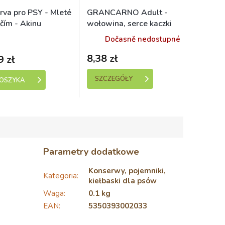
rva pro PSY - Mleté
GRANCARNO Adult -
ičím - Akinu
wołowina, serce kaczki
IMO 400g
400g
ladem (expedice 1-5
Dočasně nedostupné
dní)
8,38 zł
9 zł
SZCZEGÓŁY
KOSZYKA
Parametry dodatkowe
Konserwy, pojemniki,
Kategoria
:
kiełbaski dla psów
Waga
:
0.1 kg
EAN
:
5350393002033