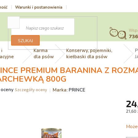
ność
Warunki i postanowienia
Vrácení zboží a reklamace
Polit
Wspar
73
SZUKAJ
 i
Karma
Konserwy, pojemniki,
P
nacyjne
dla psów
kiełbaski dla psów
J
INCE PREMIUM BARANINA Z ROZMA
ARCHEWKĄ 800G
nia
 oceny
Marka:
PRINCE
Szczegóły oceny
a
24
uktu
si
21,60 
Cena
jedno
Możem
zdek.