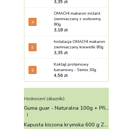
3,35 zł
OMACHI makaron instant
ziemniaczany z wołowiną
80g
3,18 zł
Instalacja OMACHI makaron
ziemniaczany krewetki 80g
3,35 zł
Koktajl proteinowy
bananowy - Semix 30g
4,56 zł
Hodnocení zákazníků
Guma guar - Naturalna 100g
+ Při koupi 12 a více kusů 3% Sleva
|
Ocena produktu to 4 na 5 gwiazdek.
Kapusta kiszona krymska 600 g ZELÁRNA LOBKOWICZ