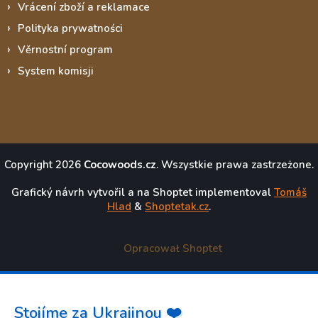
Vrácení zboží a reklamace
Polityka prywatności
Věrnostní program
System komisji
Copyright 2026
Cocowoods.cz
. Wszystkie prawa zastrzeżone.
Grafický návrh vytvořil a na Shoptet implementoval
Tomáš
Hlad
&
Shoptetak.cz
.
Opracował Shoptet
Stojíme za Ukrajinou ❤️