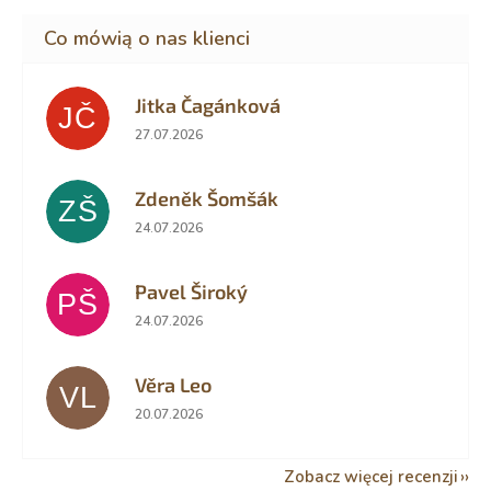
Jitka Čagánková
JČ
Ocena sklepu to 5 na 5 gwiazdek.
27.07.2026
Zdeněk Šomšák
ZŠ
Ocena sklepu to 5 na 5 gwiazdek.
24.07.2026
Pavel Široký
PŠ
Ocena sklepu to 5 na 5 gwiazdek.
24.07.2026
Věra Leo
VL
Ocena sklepu to 5 na 5 gwiazdek.
20.07.2026
Zobacz więcej recenzji