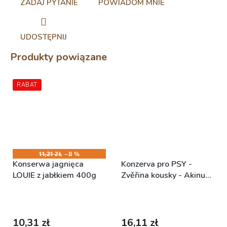
ZADAJ PYTANIE
POWIADOM MNIE
UDOSTĘPNIJ
Produkty powiązane
RABAT
11,21 ZŁ
–8 %
Konserwa jagnięca
Konzerva pro PSY -
LOUIE z jabłkiem 400g
Zvěřina kousky - Akinu
SUPRIMO Selection
Skladem (expedice 1-5
Skladem (expedice 1-5
400g
dní)
dní)
10,31 zł
16,11 zł