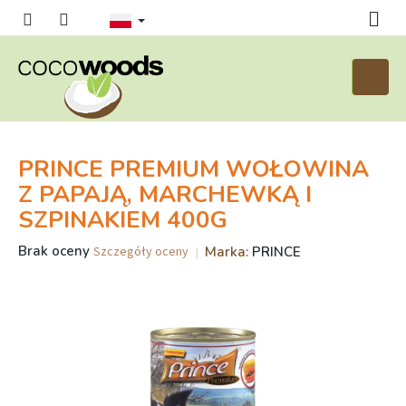
Przejść
do
treści
Koszyk
PRINCE PREMIUM WOŁOWINA
Z PAPAJĄ, MARCHEWKĄ I
SZPINAKIEM 400G
Średnia
Brak oceny
Marka:
PRINCE
Szczegóły oceny
ocena
produktu
wynosi
0,0
na
5
gwiazdek.