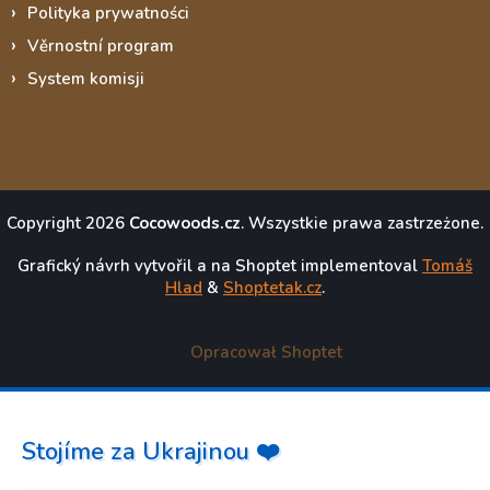
Polityka prywatności
Věrnostní program
System komisji
Copyright 2026
Cocowoods.cz
. Wszystkie prawa zastrzeżone.
Grafický návrh vytvořil a na Shoptet implementoval
Tomáš
Hlad
&
Shoptetak.cz
.
Opracował Shoptet
Stojíme za Ukrajinou ❤️