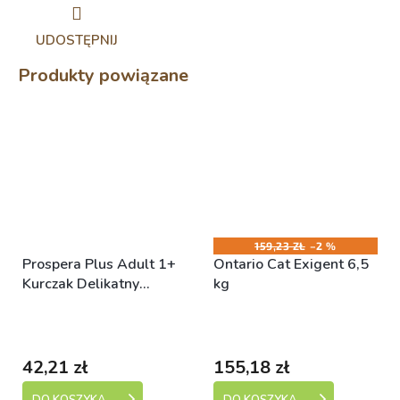
UDOSTĘPNIJ
Produkty powiązane
159,23 ZŁ
–2 %
Prospera Plus Adult 1+
Ontario Cat Exigent 6,5
Kurczak Delikatny
kg
Trawienie 2kg
Skladem (expedice 1-5
Skladem (expedice 1-5
dní)
dní)
42,21 zł
155,18 zł