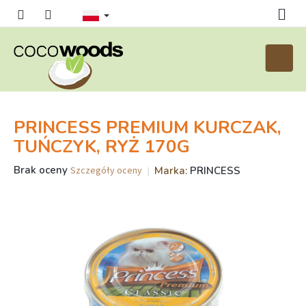
Przejść
do
treści
Koszyk
PRINCESS PREMIUM KURCZAK,
TUŃCZYK, RYŻ 170G
Średnia
Brak oceny
Marka:
PRINCESS
Szczegóły oceny
ocena
produktu
wynosi
0,0
na
5
gwiazdek.