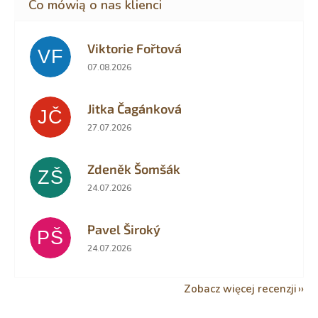
Viktorie Fořtová
VF
Ocena sklepu to 2 na 5 gwiazdek.
07.08.2026
Jitka Čagánková
JČ
Ocena sklepu to 5 na 5 gwiazdek.
27.07.2026
Zdeněk Šomšák
ZŠ
Ocena sklepu to 5 na 5 gwiazdek.
24.07.2026
Pavel Široký
PŠ
Ocena sklepu to 5 na 5 gwiazdek.
24.07.2026
Zobacz więcej recenzji