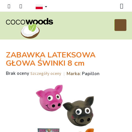
Przejść
do
treści
Koszyk
ZABAWKA LATEKSOWA
GŁOWA ŚWINKI 8 cm
Średnia
Brak oceny
Marka:
Papillon
Szczegóły oceny
ocena
produktu
wynosi
0,0
na
5
gwiazdek.