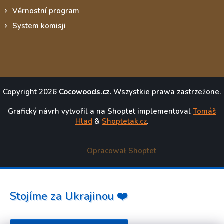
Věrnostní program
System komisji
Copyright 2026
Cocowoods.cz
. Wszystkie prawa zastrzeżone.
Grafický návrh vytvořil a na Shoptet implementoval
Tomáš
Hlad
&
Shoptetak.cz
.
Opracował Shoptet
Stojíme za Ukrajinou ❤️