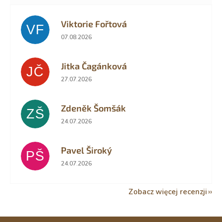
Viktorie Fořtová
VF
Ocena sklepu to 2 na 5 gwiazdek.
07.08.2026
Jitka Čagánková
JČ
Ocena sklepu to 5 na 5 gwiazdek.
27.07.2026
Zdeněk Šomšák
ZŠ
Ocena sklepu to 5 na 5 gwiazdek.
24.07.2026
Pavel Široký
PŠ
Ocena sklepu to 5 na 5 gwiazdek.
24.07.2026
Zobacz więcej recenzji
S