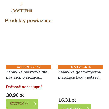
UDOSTĘPNIJ
Produkty powiązane
42,33 ZŁ
–26 %
17,53 ZŁ
–6 %
Zabawka pluszowa dla
Zabawka geometryczna
psa szop piszcząca
piszcząca Dog Fantasy
czarne łapy 45cm
niebiesko-zielona
Dočasně nedostupné
Skladem (expedice 1-5
12,9x1,2x10,2cm
dní)
30,96 zł
16,31 zł
SZCZEGÓŁY