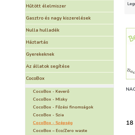
e
Leg
Hűtött élelmiszer
r
m
Gasztro és nagy kiszerelések
é
T
k
e
Nulla hulladék
e
r
k
Háztartás
m
r
é
Gyerekeknek
e
k
n
e
Az állatok segítése
d
k
e
l
CocoBox
z
i
é
s
NAG
CocoBox - Keverő
s
t
CocoBox - Mlsky
e
á
CocoBox - Főzési finomságok
j
CocoBox - Szia
a
18 
CocoBox - Szépség
CocoBox – Eco/Zero waste