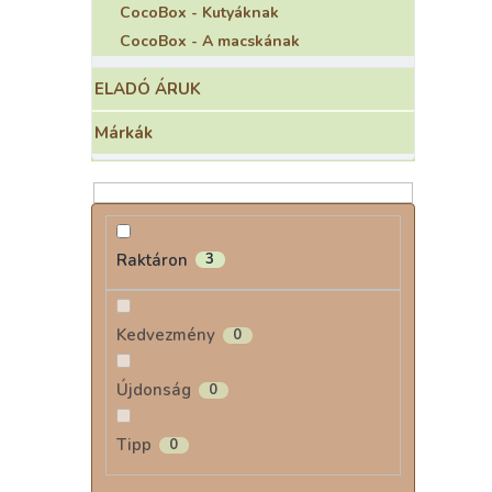
CocoBox - Kutyáknak
CocoBox - A macskának
ELADÓ ÁRUK
Márkák
Raktáron
3
Kedvezmény
0
Újdonság
0
Tipp
0