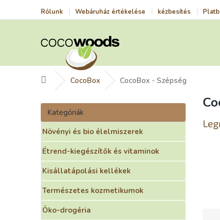
Ugrás
Rólunk
Webáruház értékelése
kézbesítés
Platb
a
fő
tartalomhoz
Kezdőlap
CocoBox
CocoBox - Szépség
Co
O
Kategóriák
l
Kategóriák
átugrása
d
Leg
Növényi és bio élelmiszerek
a
l
Étrend-kiegészítők és vitaminok
s
ó
Kisállatápolási kellékek
p
a
Természetes kozmetikumok
n
e
Öko-drogéria
T
l