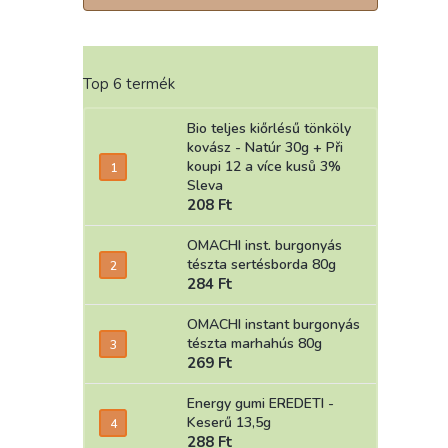
Top 6 termék
Bio teljes kiőrlésű tönköly
kovász - Natúr 30g
+ Při
koupi 12 a více kusů 3%
Sleva
208 Ft
OMACHI inst. burgonyás
tészta sertésborda 80g
284 Ft
OMACHI instant burgonyás
tészta marhahús 80g
269 Ft
Energy gumi EREDETI -
Keserű 13,5g
288 Ft