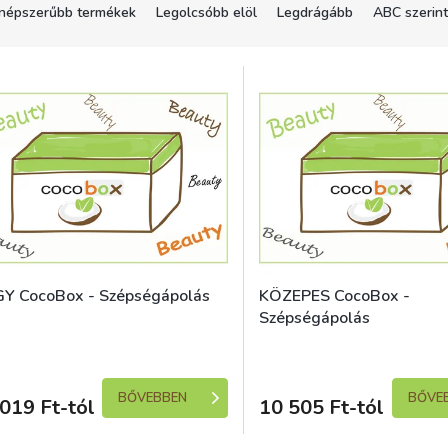
népszerűbb termékek
Legolcsóbb elöl
Legdrágább
ABC szerint
Y CocoBox - Szépségápolás
KÖZEPES CocoBox -
Szépségápolás
Skladem (expedice 1-5 dní)
Skladem (expedic
BŐVEBBEN
BŐVE
019 Ft-tól
10 505 Ft-tól