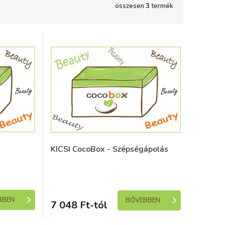
összesen
3
termék
KICSI CocoBox - Szépségápolás
e 1-5 dní)
Skladem (expedice 1-5 dní)
BBEN
BŐVEBBEN
7 048 Ft-tól