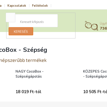
a
Kapcsolatok
Feltételek
Vrácení zboží a reklamace
Adatv
Ügyf
73
KERESÉS
coBox - Szépség
népszerűbb termékek
NAGY CocoBox -
KÖZEPES Coc
Szépségápolás
- Szépségápo
Skladem (expedice
Skladem (exp
1-5 dní)
1-5 dní)
18 019 Ft-tól
10 505 Ft-tó