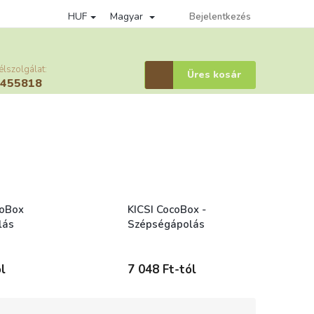
HUF
Magyar
édelmi szabályzat
Věrnostní program
Bejelentkezés
Affiliate bejelentkezes
élszolgálat:
Kosár
Üres kosár
6455818
oBox
KICSI CocoBox -
lás
Szépségápolás
edice
Skladem (expedice
1-5 dní)
l
7 048 Ft-tól