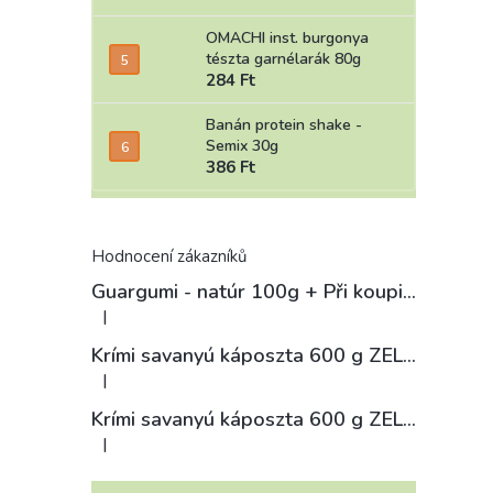
OMACHI inst. burgonya
tészta garnélarák 80g
284 Ft
Banán protein shake -
Semix 30g
386 Ft
Hodnocení zákazníků
Guargumi - natúr 100g
+ Při koupi 12 a více kusů 3% Sleva
|
A termék értékelése 5-ből 4 csillag.
Krími savanyú káposzta 600 g ZELÁRNA LOBKOWICZ
|
A termék értékelése 5-ből 3 csillag.
Krími savanyú káposzta 600 g ZELÁRNA LOBKOWICZ
|
A termék értékelése 5-ből 4 csillag.