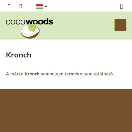
Ugrás
a
fő
tartalomhoz
Kosár
Kronch
A márka
Kronch
semmilyen terméke nem található...
L
á
b
l
é
c