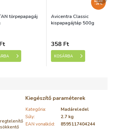
termék
511 FT
–29 %
AN törpepapagáj
Avicentra Classic
g
kispapagájtáp 500g
ladem (expedice 1-5
Skladem (expedice 1-5
dní)
dní)
Ft
358 Ft
ÁRBA
KOSÁRBA
Kiegészítő paraméterek
Kategória
:
Madáreledel
Súly
:
2.7 kg
regtelenítő
EAN vonalkód
:
8595117404244
csökkentő