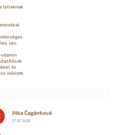
a tollaknak
aminokkal
sterséges
les, len,
-vitamin
utasítások
ökkel és
ss ivóvizet.
Jitka Čagánková
Č
Az áruház értékelése 5-ből 5 csillag.
27.07.2026