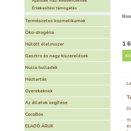
Ajándék házi kedvenceknek
Értékesítési támogatás
Bio
Természetes kozmetikumok
S
Öko-drogéria
1 6
Hűtött élelmiszer
Gasztro és nagy kiszerelések
KO
Nulla hulladék
Háztartás
Le
Gyerekeknek
T
Az állatok segítése
D
CocoBox
Y
és
ELADÓ ÁRUK