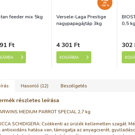
FT
–30 %
stan feeder mix 5kg
Versele-Laga Prestige
BIOST
nagypapagájtáp 3kg
0,5 k
kladem (expedice 1-5
Skladem (expedice 1-5
Sk
dní)
dní)
91 Ft
4 301 Ft
302 
SÁRBA
KOSÁRBA
KOS
írás
Hasonló (12)
Beszélgetés
ermék részletes leírása
ARWINS MEDIUM PARROT SPECIAL 2,7 kg
UCCA SCHIDIGERA: Csökkenti az ürülék kellemetlen szagát. Mé
 antioxidáns hatása van, támogatja az anyagcserét, gyulladás