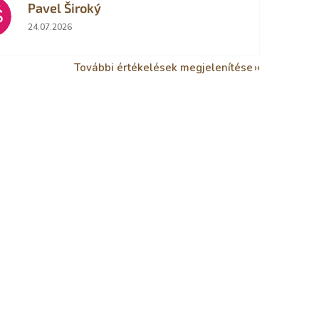
Pavel Široký
Š
Az áruház értékelése 5-ből 5 csillag.
24.07.2026
További értékelések megjelenítése