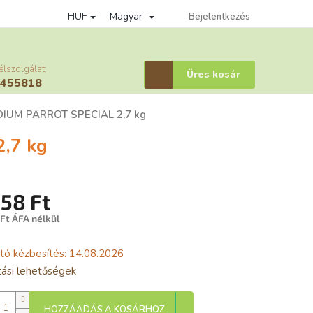
HUF
Magyar
édelmi szabályzat
Věrnostní program
Bejelentkezés
Affiliate bejelentkezes
élszolgálat:
Kosár
Üres kosár
6455818
UM PARROT SPECIAL 2,7 kg
,7 kg
358 Ft
 Ft ÁFA nélkül
gár:
tó kézbesítés:
14.08.2026
ítási lehetőségek
HOZZÁADÁS A KOSÁRHOZ