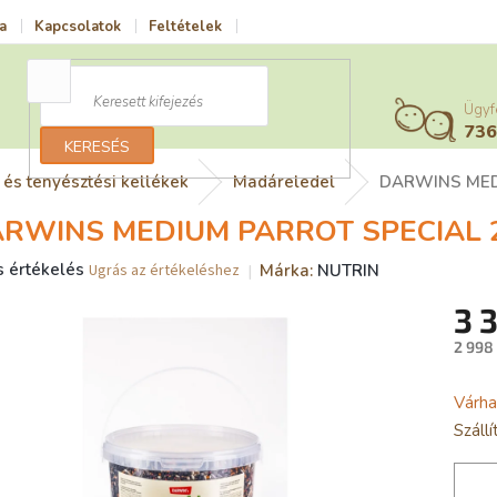
a
Kapcsolatok
Feltételek
Vrácení zboží a reklamace
Adatv
Ügyf
73
KERESÉS
és tenyésztési kellékek
Madáreledel
DARWINS MEDI
RWINS MEDIUM PARROT SPECIAL 2
s értékelés
Márka:
NUTRIN
Ugrás az értékeléshez
ék
3 
gos
kelése
2 998
Egysé
Várha
ag.
Száll