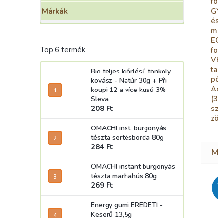
fo
GY
Márkák
és
m
E
Top 6 termék
fo
V
ta
Bio teljes kiőrlésű tönköly
pó
kovász - Natúr 30g
+ Při
A
koupi 12 a více kusů 3%
(3
Sleva
sz
208 Ft
zö
OMACHI inst. burgonyás
tészta sertésborda 80g
284 Ft
OMACHI instant burgonyás
tészta marhahús 80g
269 Ft
Energy gumi EREDETI -
Keserű 13,5g