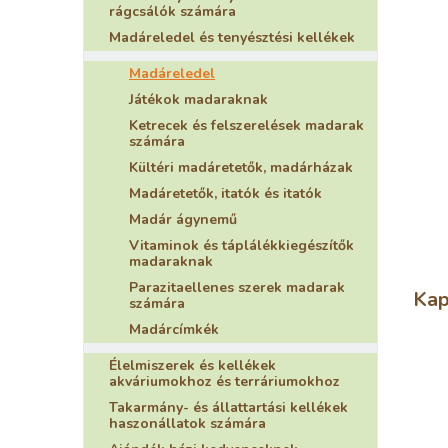
rágcsálók számára
Madáreledel és tenyésztési kellékek
Madáreledel
Játékok madaraknak
Ketrecek és felszerelések madarak
számára
Kültéri madáretetők, madárházak
Madáretetők, itatók és itatók
Madár ágynemű
Vitaminok és táplálékkiegészítők
madaraknak
Parazitaellenes szerek madarak
Kap
számára
Madárcímkék
Élelmiszerek és kellékek
akváriumokhoz és terráriumokhoz
Takarmány- és állattartási kellékek
haszonállatok számára