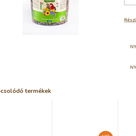
Részl
N
N
csolódó termékek
6 162