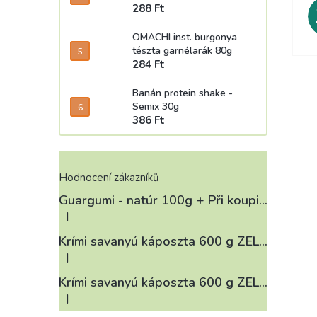
288 Ft
OMACHI inst. burgonya
tészta garnélarák 80g
284 Ft
Banán protein shake -
Semix 30g
386 Ft
Hodnocení zákazníků
Guargumi - natúr 100g
+ Při koupi 12 a více kusů 3% Sleva
|
A termék értékelése 5-ből 4 csillag.
Krími savanyú káposzta 600 g ZELÁRNA LOBKOWICZ
|
A termék értékelése 5-ből 3 csillag.
Krími savanyú káposzta 600 g ZELÁRNA LOBKOWICZ
|
A termék értékelése 5-ből 4 csillag.