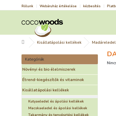
Ugrás
Rólunk
Webáruház értékelése
kézbesítés
Platb
a
fő
tartalomhoz
Kezdőlap
Kisállatápolási kellékek
Madáreledel 
DA
O
Kategóriák
l
Kategóriák
átugrása
A
Ninc
d
term
Növényi és bio élelmiszerek
a
átla
l
érté
Étrend-kiegészítők és vitaminok
s
5-
ó
ből
Kisállatápolási kellékek
p
0,0
a
csill
Kutyaeledel és ápolási kellékek
n
Macskaeledel és ápolási kellékek
e
Takarmány és tenyésztési kellékek
l