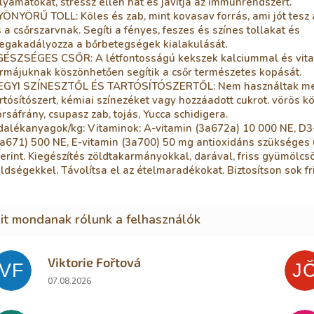
lyamatokat, stressz ellen hat és javítja az immunrendszert.
ÖNYÖRŰ TOLL: Köles és zab, mint kovasav forrás, ami jót tesz 
 a csőrszarvnak. Segíti a fényes, feszes és színes tollakat és
egakadályozza a bőrbetegségek kialakulását.
GÉSZSÉGES CSŐR: A létfontosságú kekszek kalciummal és vit
rmájuknak köszönhetően segítik a csőr természetes kopását.
EGYI SZÍNESZTŐL ÉS TARTÓSÍTÓSZERTŐL: Nem használtak me
rtósítószert, kémiai színezéket vagy hozzáadott cukrot. vörös kö
rsáfrány, csupasz zab, tojás, Yucca schidigera.
dalékanyagok/kg: Vitaminok: A-vitamin (3a672a) 10 000 NE, D3
a671) 500 NE, E-vitamin (3a700) 50 mg antioxidáns szükséges 
erint. Kiegészítés zöldtakarmányokkal, darával, friss gyümölcs
ldségekkel. Távolítsa el az ételmaradékokat. Biztosítson sok fri
Viktorie Fořtová
VF
J
Az áruház értékelése 5-ből 2 csillag.
07.08.2026