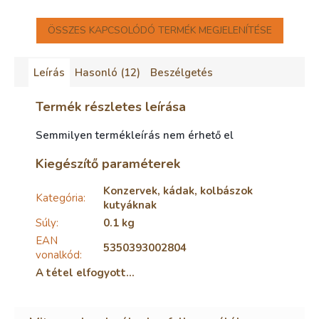
ÖSSZES KAPCSOLÓDÓ TERMÉK MEGJELENÍTÉSE
Leírás
Hasonló (12)
Beszélgetés
Termék részletes leírása
Semmilyen termékleírás nem érhető el
Kiegészítő paraméterek
Konzervek, kádak, kolbászok
Kategória
:
kutyáknak
Súly
:
0.1 kg
EAN
5350393002804
vonalkód
:
A tétel elfogyott…