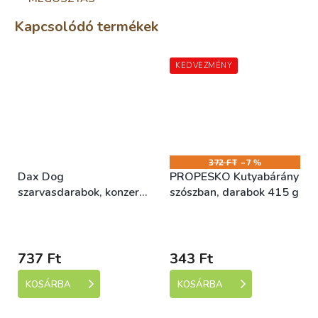
Kapcsolódó termékek
KEDVEZMÉNY
372 FT
–7 %
Dax Dog
PROPESKO Kutyabárány
szarvasdarabok, konzerv
szószban, darabok 415 g
1240 g
Skladem (expedice 1-5
Skladem (expedice 1-5
dní)
dní)
737 Ft
343 Ft
KOSÁRBA
KOSÁRBA