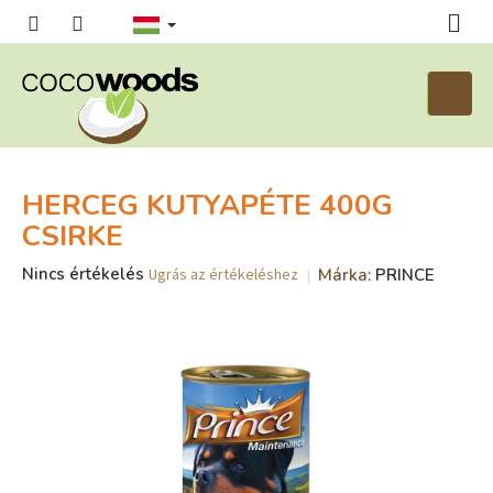
Ugrás
a
fő
tartalomhoz
Kosár
HERCEG KUTYAPÉTE 400G
CSIRKE
A
Nincs értékelés
Márka:
PRINCE
Ugrás az értékeléshez
termék
átlagos
értékelése
5-
ből
0,0
csillag.