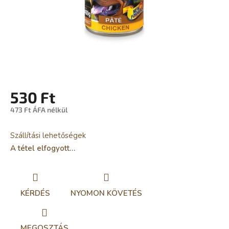
530 Ft
473 Ft ÁFA nélkül
Egységár:
Szállítási lehetőségek
A tétel elfogyott…
KÉRDÉS
NYOMON KÖVETÉS
MEGOSZTÁS