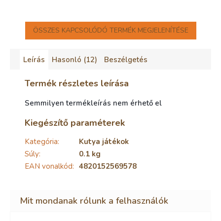
ÖSSZES KAPCSOLÓDÓ TERMÉK MEGJELENÍTÉSE
Leírás
Hasonló (12)
Beszélgetés
Termék részletes leírása
Semmilyen termékleírás nem érhető el
Kiegészítő paraméterek
Kategória
:
Kutya játékok
Súly
:
0.1 kg
EAN vonalkód
:
4820152569578