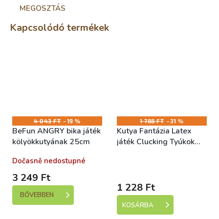
MEGOSZTÁS
Kapcsolódó termékek
4 043 FT
–19 %
1 788 FT
–31 %
BeFun ANGRY bika játék
Kutya Fantázia Latex
kölyökkutyának 25cm
játék Clucking Tyúkok
Mix 19cm
Dočasně nedostupné
Skladem (expedice 1-5
dní)
3 249 Ft
1 228 Ft
BŐVEBBEN
KOSÁRBA