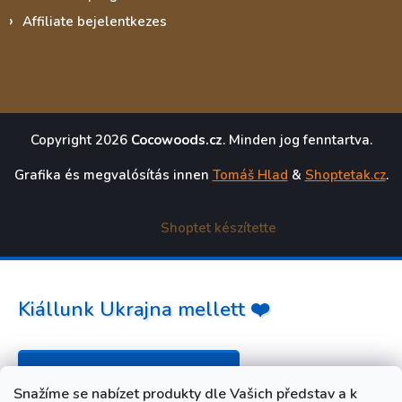
Affiliate bejelentkezes
Copyright 2026
Cocowoods.cz
. Minden jog fenntartva.
Grafika és megvalósítás innen
Tomáš Hlad
&
Shoptetak.cz
.
Shoptet készítette
Kiállunk Ukrajna mellett ❤️
Hogyan segíthet? »
Snažíme se nabízet produkty dle Vašich představ a k