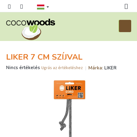
Ugrás
a
fő
tartalomhoz
Kosár
LIKER 7 CM SZÍJVAL
A
Nincs értékelés
Márka:
LIKER
Ugrás az értékeléshez
termék
átlagos
értékelése
5-
ből
0,0
csillag.