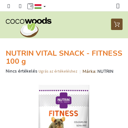
Ugrás
a
fő
tartalomhoz
Kosár
NUTRIN VITAL SNACK - FITNESS
100 g
A
Nincs értékelés
Márka:
NUTRIN
Ugrás az értékeléshez
termék
átlagos
értékelése
5-
ből
0,0
csillag.