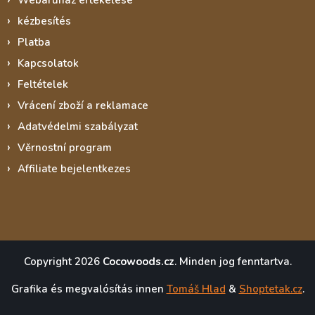
Webáruház értékelése
kézbesítés
Platba
Kapcsolatok
Feltételek
Vrácení zboží a reklamace
Adatvédelmi szabályzat
Věrnostní program
Affiliate bejelentkezes
Copyright 2026
Cocowoods.cz
. Minden jog fenntartva.
Grafika és megvalósítás innen
Tomáš Hlad
&
Shoptetak.cz
.