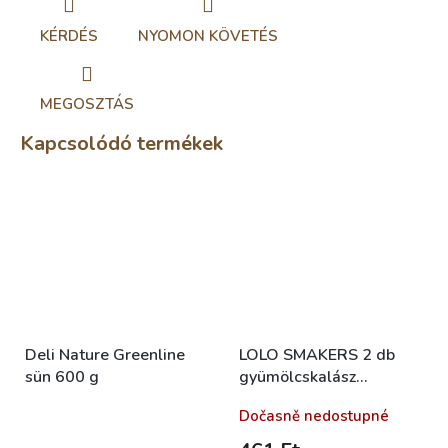
KÉRDÉS
NYOMON KÖVETÉS
MEGOSZTÁS
Kapcsolódó termékek
Deli Nature Greenline
LOLO SMAKERS 2 db
sün 600 g
gyümölcskalász
rágcsálóknak 90 g
Skladem (expedice 1-5
Dočasně nedostupné
dní)