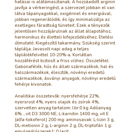
hatásai is alátámasztanak. A hozzáadott arginin
javítja a vérkeringést, a szervezet jobban el van
látva tápanyagokkal, oxigénnel és energiával,
jobban regenerálódik, és így minimalizálja az
esetleges fáradtság tüneteit. Ezek a tényezők
jelentősen hozzájárulnak az állat állapotához,
harmonikus és életteli kifejeződéséhez. Etetési
útmutató: Kiegészítő takarmány. Szükség szerint
táplálja. Javasolt napi adag a teljes
táplálékfelvétel 10-20%-a. Korlátlan
hozzáférést biztosít a friss vízhez. Összetétel:
Gabonafélék, hús és állati származékok, hal és
halszármazékok, élesztők, növényi eredetű
származékok, ásványi anyagok, növényi eredetű
fehérje kivonatok.
Analitikai összetevők: nyersfehérje 22%,
nyersrost 4%, nyers olajok és zsírok 4%,
szervetlen anyag tartalom: I.br:0 kg Adóanyag
6%. , vit D3 3000 NE, L-karnitin 1400 mg, vit E
(alfa-tokoferol) 200 mg: aminosavak: L-lizin 3 g,
DL-metionin 2 g, L-arginin 2 g, DL-triptofán 1 g:
emulgeálószerek1: 0 lecit.