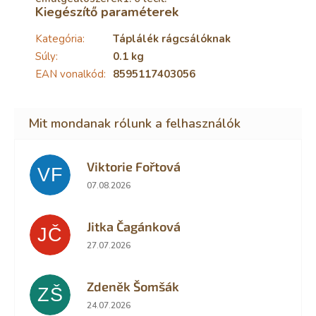
Kiegészítő paraméterek
Kategória
:
Táplálék rágcsálóknak
Súly
:
0.1 kg
EAN vonalkód
:
8595117403056
Viktorie Fořtová
VF
Az áruház értékelése 5-ből 2 csillag.
07.08.2026
Jitka Čagánková
JČ
Az áruház értékelése 5-ből 5 csillag.
27.07.2026
Zdeněk Šomšák
ZŠ
Az áruház értékelése 5-ből 5 csillag.
24.07.2026