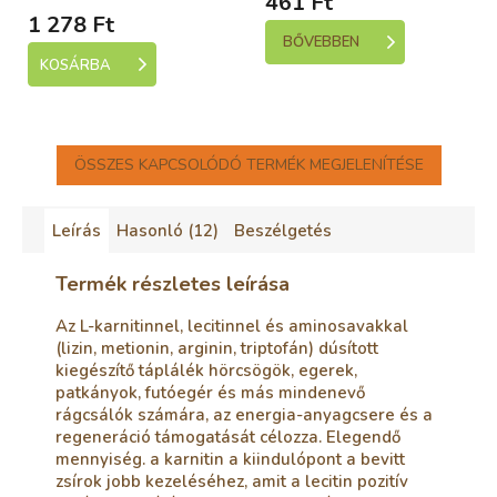
461 Ft
1 278 Ft
BŐVEBBEN
KOSÁRBA
ÖSSZES KAPCSOLÓDÓ TERMÉK MEGJELENÍTÉSE
Leírás
Hasonló (12)
Beszélgetés
Termék részletes leírása
Az L-karnitinnel, lecitinnel és aminosavakkal
(lizin, metionin, arginin, triptofán) dúsított
kiegészítő táplálék hörcsögök, egerek,
patkányok, futóegér és más mindenevő
rágcsálók számára, az energia-anyagcsere és a
regeneráció támogatását célozza. Elegendő
mennyiség. a karnitin a kiindulópont a bevitt
zsírok jobb kezeléséhez, amit a lecitin pozitív