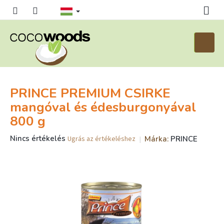
Ugrás
a
fő
tartalomhoz
Kosár
PRINCE PREMIUM CSIRKE
mangóval és édesburgonyával
800 g
A
Nincs értékelés
Márka:
PRINCE
Ugrás az értékeléshez
termék
átlagos
értékelése
5-
ből
0,0
csillag.