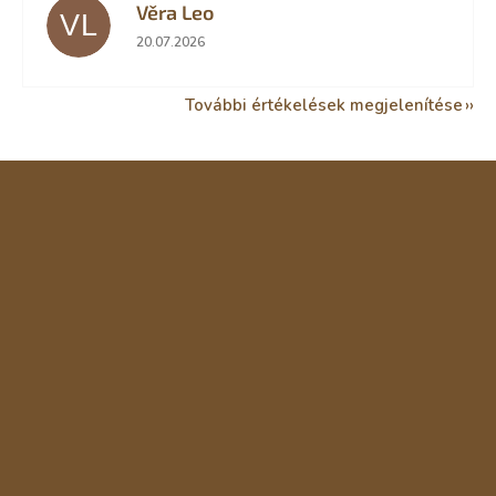
Věra Leo
VL
Az áruház értékelése 5-ből 5 csillag.
20.07.2026
További értékelések megjelenítése
L
á
b
l
é
c