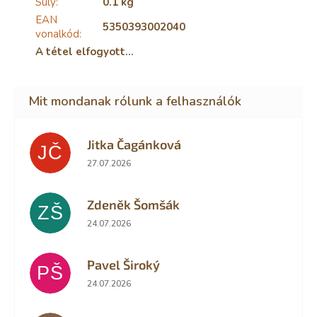
Súly
:
0.1 kg
EAN
5350393002040
vonalkód
:
A tétel elfogyott…
Jitka Čagánková
JČ
Az áruház értékelése 5-ből 5 csillag.
27.07.2026
Zdeněk Šomšák
ZŠ
Az áruház értékelése 5-ből 5 csillag.
24.07.2026
Pavel Široký
PŠ
Az áruház értékelése 5-ből 5 csillag.
24.07.2026