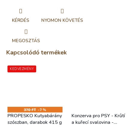
KÉRDÉS
NYOMON KÖVETÉS
MEGOSZTÁS
Kapcsolódó termékek
KEDVEZMÉNY
370 FT
–7 %
PROPESKO Kutyabárány
Konzerva pro PSY - Krůtí
szószban, darabok 415 g
a kuřecí svalovina -
Akinu SUPRIMO