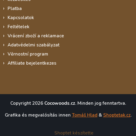
Platba
Kapcsolatok
Feltételek
Vrácení zboží a reklamace
Adatvédelmi szabályzat
Věrnostní program
Affiliate bejelentkezes
Copyright 2026
Cocowoods.cz
. Minden jog fenntartva.
Grafika és megvalósítás innen
Tomáš Hlad
&
Shoptetak.cz
.
Shoptet készítette