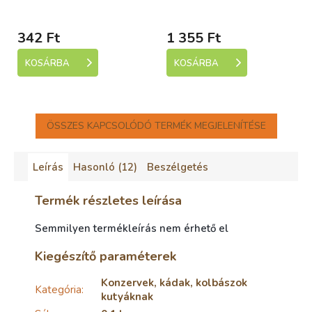
Skladem (expedice 1-5
Skladem (expedice 1-5
Selection 400g
dní)
dní)
342 Ft
1 355 Ft
KOSÁRBA
KOSÁRBA
ÖSSZES KAPCSOLÓDÓ TERMÉK MEGJELENÍTÉSE
Leírás
Hasonló (12)
Beszélgetés
Termék részletes leírása
Semmilyen termékleírás nem érhető el
Kiegészítő paraméterek
Konzervek, kádak, kolbászok
Kategória
:
kutyáknak