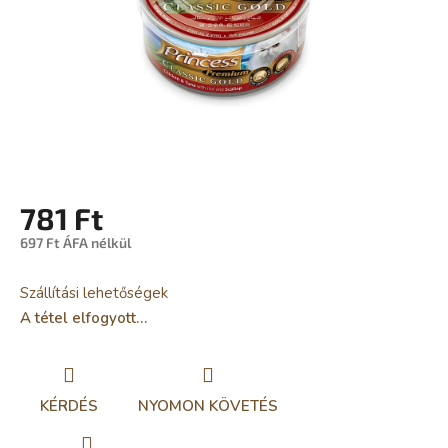
781 Ft
697 Ft ÁFA nélkül
Egységár:
Szállítási lehetőségek
A tétel elfogyott…
KÉRDÉS
NYOMON KÖVETÉS