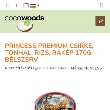
Ugrás
a
fő
tartalomhoz
Kosár
PRINCESS PREMIUM CSIRKE,
TONHAL, RIZS, RÁKÉP 170G -
BÉLSZERV
A
Nincs értékelés
Márka:
PRINCESS
Ugrás az értékeléshez
termék
átlagos
értékelése
5-
ből
0,0
csillag.