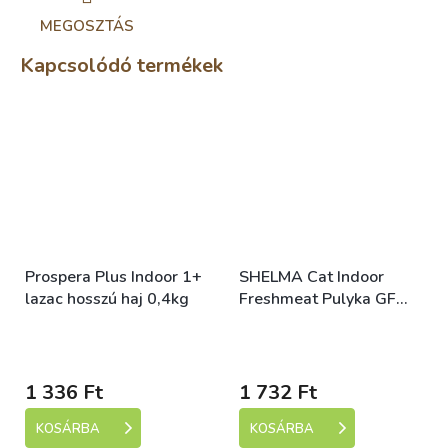
MEGOSZTÁS
Kapcsolódó termékek
Prospera Plus Indoor 1+
SHELMA Cat Indoor
lazac hosszú haj 0,4kg
Freshmeat Pulyka GF
750 g
Skladem (expedice 1-5
Skladem (expedice 1-5
dní)
dní)
1 336 Ft
1 732 Ft
KOSÁRBA
KOSÁRBA