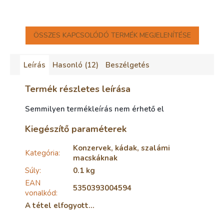
ÖSSZES KAPCSOLÓDÓ TERMÉK MEGJELENÍTÉSE
Leírás
Hasonló (12)
Beszélgetés
Termék részletes leírása
Semmilyen termékleírás nem érhető el
Kiegészítő paraméterek
Konzervek, kádak, szalámi
Kategória
:
macskáknak
Súly
:
0.1 kg
EAN
5350393004594
vonalkód
:
A tétel elfogyott…