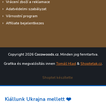
Vrácení zboží a reklamace
Adatvédelmi szabályzat
Věrnostní program
Affiliate bejelentkezes
Copyright 2026
Cocowoods.cz
. Minden jog fenntartva.
Grafika és megvalósítás innen
Tomáš Hlad
&
Shoptetak.cz
.
Shoptet készítette
Kiállunk Ukrajna mellett ❤️