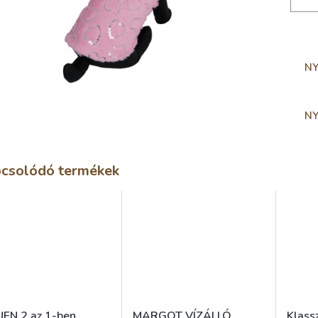
N
N
csolódó termékek
EN 2 az 1-ben
MARGOT VÍZÁLLÓ
Klassz