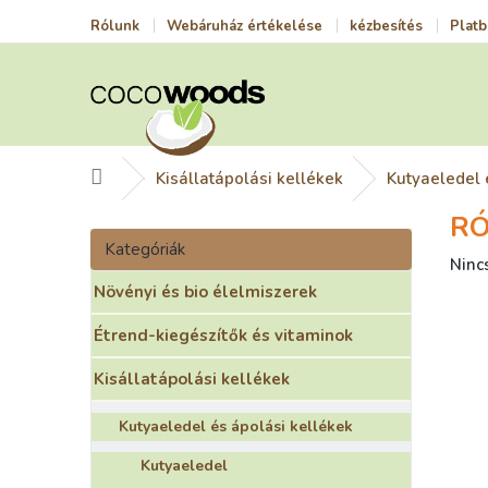
Ugrás
Rólunk
Webáruház értékelése
kézbesítés
Platb
a
fő
tartalomhoz
Kezdőlap
Kisállatápolási kellékek
Kutyaeledel 
RÓ
O
Kategóriák
l
Kategóriák
átugrása
A
Ninc
d
term
Növényi és bio élelmiszerek
a
átla
l
érté
Étrend-kiegészítők és vitaminok
s
5-
ó
ből
Kisállatápolási kellékek
p
0,0
a
csill
Kutyaeledel és ápolási kellékek
n
e
Kutyaeledel
l