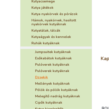
Kutyacsemege
Kutya játékok
Kutya nyakörvek és pórázok
Hámok, nyakörvek, hasított
nyakörvek kutyáknak
Kutyatálak, tálcák
Kutyaágyak és kennelek
Ruhák kutyáknak
Jumpsuitek kutyáknak
Kap
Esőkabátok kutyáknak
Pulóverek kutyáknak
Pulóverek kutyáknak
Dzsekik
Mellények kutyáknak
Pólók és pólók kutyáknak
Melegítő nadrág kutyáknak
Cipők kutyáknak
ROU
Kutya kiegészítők