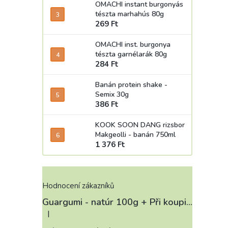
OMACHI instant burgonyás
tészta marhahús 80g
269 Ft
OMACHI inst. burgonya
tészta garnélarák 80g
284 Ft
Banán protein shake -
Semix 30g
386 Ft
KOOK SOON DANG rizsbor
Makgeolli - banán 750ml
1 376 Ft
Hodnocení zákazníků
Guargumi - natúr 100g
+ Při koupi 12 a více kusů 3% Sleva
|
A termék értékelése 5-ből 4 csillag.