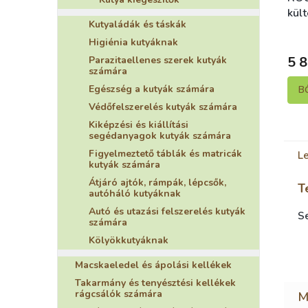
kült
Kutyaládák és táskák
sza
S
Higiénia kutyáknak
5 8
Parazitaellenes szerek kutyák
számára
Egészség a kutyák számára
B
Védőfelszerelés kutyák számára
Kiképzési és kiállítási
segédanyagok kutyák számára
Figyelmeztető táblák és matricák
Le
kutyák számára
Átjáró ajtók, rámpák, lépcsők,
T
autóháló kutyáknak
Autó és utazási felszerelés kutyák
S
számára
Kölyökkutyáknak
Macskaeledel és ápolási kellékek
Takarmány és tenyésztési kellékek
rágcsálók számára