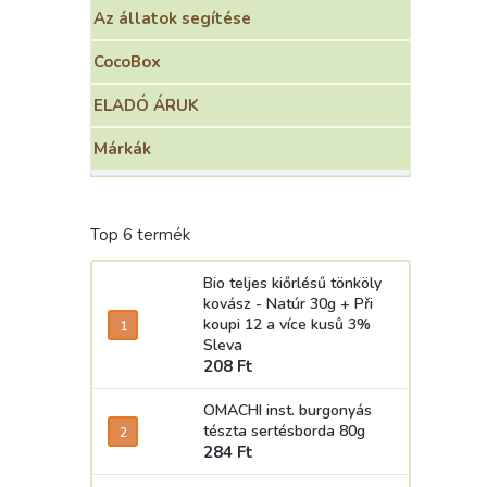
Az állatok segítése
CocoBox
ELADÓ ÁRUK
Márkák
Top 6 termék
Bio teljes kiőrlésű tönköly
kovász - Natúr 30g
+ Při
koupi 12 a více kusů 3%
Sleva
208 Ft
OMACHI inst. burgonyás
tészta sertésborda 80g
284 Ft