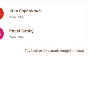
Jitka Čagánková
Č
Az áruház értékelése 5-ből 5 csillag.
27.07.2026
Pavel Široký
Š
Az áruház értékelése 5-ből 5 csillag.
24.07.2026
További értékelések megjelenítése