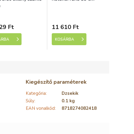
m
ladem (expedice 1-5
Skladem (expedice 1-5
dní)
dní)
29 Ft
11 610 Ft
ÁRBA
KOSÁRBA
Kiegészítő paraméterek
Kategória
:
Dzsekik
Súly
:
0.1 kg
EAN vonalkód
:
8718274082418