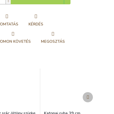
YOMTATÁS
KÉRDÉS
YOMON KÖVETÉS
MEGOSZTÁS
Következő
termék
 srác öltöny szürke
Katonai ruha 39 cm