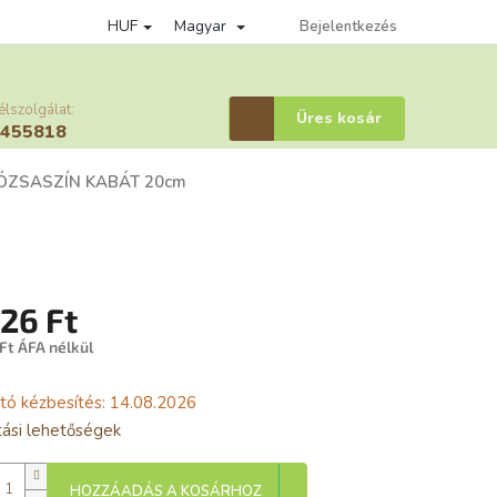
HUF
Magyar
édelmi szabályzat
Věrnostní program
Bejelentkezés
Affiliate bejelentkezes
élszolgálat:
Kosár
Üres kosár
6455818
ÓZSASZÍN KABÁT 20cm
726 Ft
Ft ÁFA nélkül
gár:
tó kézbesítés:
14.08.2026
ítási lehetőségek
HOZZÁADÁS A KOSÁRHOZ