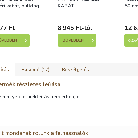
éri kabát, bulldog
KABÁT
50 c
bású, fekete/kék
kladem (expedice 1-5
Skladem (expedice 1-5
Sk
dní)
dní)
77 Ft
8 946 Ft-tól
12 6
ŐVEBBEN
BŐVEBBEN
KOS
írás
Hasonló (12)
Beszélgetés
ermék részletes leírása
emmilyen termékleírás nem érhető el