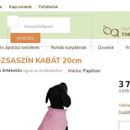
a
Kapcsolatok
Feltételek
Vrácení zboží a reklamace
Adatv
Ügyf
73
KERESÉS
és ápolási kellékek
Ruhák kutyáknak
Dzsekik
R
ZSASZÍN KABÁT 20cm
s értékelés
Márka:
Papillon
Ugrás az értékeléshez
ék
3 
gos
kelése
3 079 
Egysé
Várha
ag.
Száll