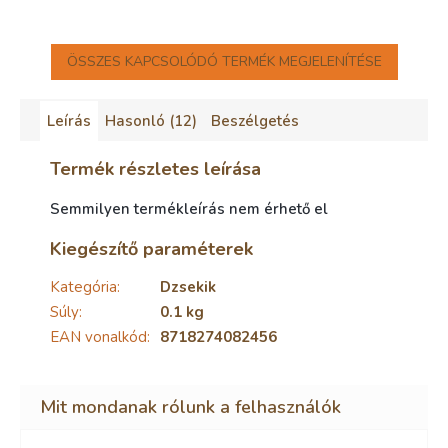
ÖSSZES KAPCSOLÓDÓ TERMÉK MEGJELENÍTÉSE
Leírás
Hasonló (12)
Beszélgetés
Termék részletes leírása
Semmilyen termékleírás nem érhető el
Kiegészítő paraméterek
Kategória
:
Dzsekik
Súly
:
0.1 kg
EAN vonalkód
:
8718274082456