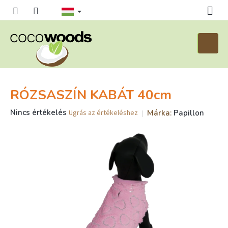
Ugrás
a
fő
tartalomhoz
Kosár
RÓZSASZÍN KABÁT 40cm
A
Nincs értékelés
Márka:
Papillon
Ugrás az értékeléshez
termék
átlagos
értékelése
5-
ből
0,0
csillag.