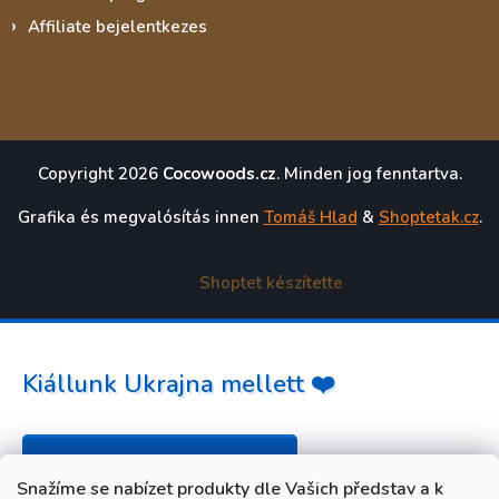
Affiliate bejelentkezes
Copyright 2026
Cocowoods.cz
. Minden jog fenntartva.
Grafika és megvalósítás innen
Tomáš Hlad
&
Shoptetak.cz
.
Shoptet készítette
Kiállunk Ukrajna mellett ❤️
Hogyan segíthet? »
Snažíme se nabízet produkty dle Vašich představ a k