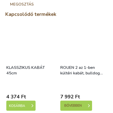
MEGOSZTÁS
Kapcsolódó termékek
KLASSZIKUS KABÁT
ROUEN 2 az 1-ben
45cm
kültéri kabát, bulldog
szabású, fekete/kék
Skladem (expedice 1-5
Skladem (expedice 1-5
dní)
dní)
4 374 Ft
7 992 Ft
BŐVEBBEN
KOSÁRBA