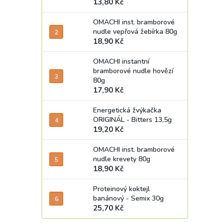
13,80 Kč
OMACHI inst. bramborové
nudle vepřová žebírka 80g
18,90 Kč
OMACHI instantní
bramborové nudle hovězí
80g
17,90 Kč
Energetická žvýkačka
ORIGINÁL - Bitters 13,5g
19,20 Kč
OMACHI inst. bramborové
nudle krevety 80g
18,90 Kč
Proteinový koktejl
banánový - Semix 30g
25,70 Kč