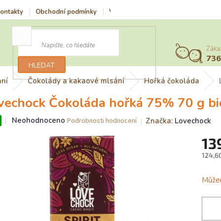
ontakty
Obchodní podmínky
Vrácení zboží a reklamace
Podmí
Záka
73
HLEDAT
ání
Čokolády a kakaové mlsání
Hořká čokoláda
vechock Čokoláda hořká 75% 70 g bi
Průměrné
Neohodnoceno
Značka:
Lovechock
Podrobnosti hodnocení
hodnocení
13
produktu
je
124,6
0,0
z
Měrn
5
cena:
Můžem
hvězdiček.