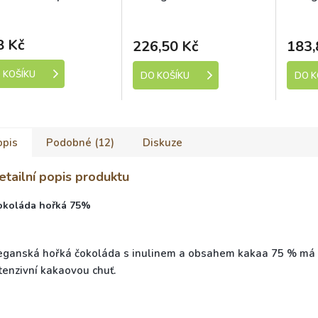
ínko 85% 70 g bio
- Kamila Chocolates
Skladem (expedice 1-5
Sk
Dostupné
dní)
200g
8 Kč
226,50 Kč
183,
 KOŠÍKU
DO KOŠÍKU
DO K
opis
Podobné (12)
Diskuze
etailní popis produktu
okoláda hořká 75%
eganská hořká čokoláda s inulinem a obsahem kakaa 75 % má 
tenzivní kakaovou chuť.