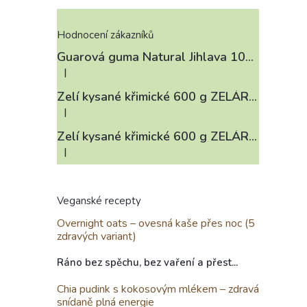
Hodnocení zákazníků
Guarová guma Natural Jihlava 100 g
|
Hodnocení produktu je 4 z 5 hvězdiček.
Zelí kysané křimické 600 g ZELÁRNA LOBKOWICZ
|
Hodnocení produktu je 3 z 5 hvězdiček.
Zelí kysané křimické 600 g ZELÁRNA LOBKOWICZ
|
Hodnocení produktu je 4 z 5 hvězdiček.
Veganské recepty
Overnight oats – ovesná kaše přes noc (5
zdravých variant)
Ráno bez spěchu, bez vaření a přest...
Chia pudink s kokosovým mlékem – zdravá
snídaně plná energie