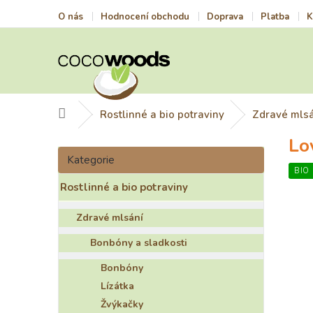
Přejít
O nás
Hodnocení obchodu
Doprava
Platba
K
na
obsah
Domů
Rostlinné a bio potraviny
Zdravé mls
Lo
P
Přeskočit
o
Kategorie
kategorie
s
BIO
Rostlinné a bio potraviny
t
r
Zdravé mlsání
a
n
Bonbóny a sladkosti
n
í
Bonbóny
p
Lízátka
a
Žvýkačky
n