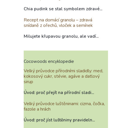
Chia pudink se stal symbolem zdravé...
Recept na domácí granolu – zdravá
snídaně z ořechů, vloček a semínek
Milujete křupavou granolu, ale vadí...
Cocowoods encyklopedie
Velký průvodce přírodními sladidly: med,
kokosový cukr, stévie, agáve a datlový
sirup
Úvod: proč přejít na přírodní sladi...
Velký průvodce luštěninami: cizrna, čočka,
fazole a hrách
Úvod: proč jíst luštěniny pravideln...