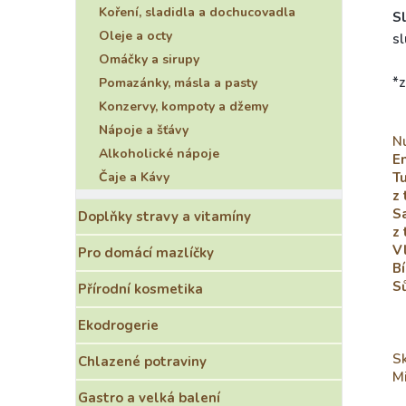
Koření, sladidla a dochucovadla
Sl
Oleje a octy
sl
Omáčky a sirupy
*
Pomazánky, másla a pasty
Konzervy, kompoty a džemy
Nápoje a šťávy
Nu
Alkoholické nápoje
E
Čaje a Kávy
Tu
z
S
Doplňky stravy a vitamíny
z 
V
Pro domácí mazlíčky
Bí
Sů
Přírodní kosmetika
Ekodrogerie
S
Chlazené potraviny
Mi
Gastro a velká balení