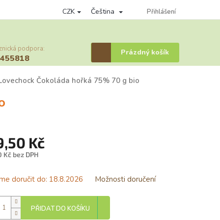
CZK
Čeština
nky ochrany osobních údajů
Věrnostní program
Přihlášení
Provizní systém
znická podpora:
Nákupní
Prázdný košík
6455818
košík
Lovechock Čokoláda hořká 75% 70 g bio
o
9,50 Kč
0 Kč bez DPH
á
e doručit do:
18.8.2026
Možnosti doručení
PŘIDAT DO KOŠÍKU