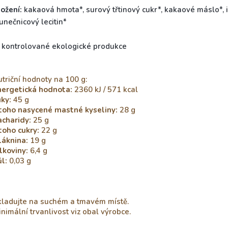
ožení:
kakaová hmota*, surový třtinový cukr*, kakaové máslo*, 
unečnicový lecitin*
z kontrolované ekologické produkce
triční hodnoty na 100 g:
nergetická hodnota:
2360 kJ / 571 kcal
ky:
45
g
 toho nasycené mastné kyseliny:
28
g
acharidy:
25
g
toho cukry:
22
g
láknina:
19
g
lkoviny:
6,4
g
l:
0,03
g
kladujte na suchém a tmavém místě.
nimální trvanlivost viz obal výrobce.