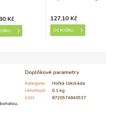
ladem (expedice 1-5
Dostupné
dní)
127,10 Kč
80 Kč
DO KOŠÍKU
OŠÍKU
Doplňkové parametry
Kategorie
:
Hořká čokoláda
Hmotnost
:
0.1 kg
EAN
:
8720574840537
bohatou,