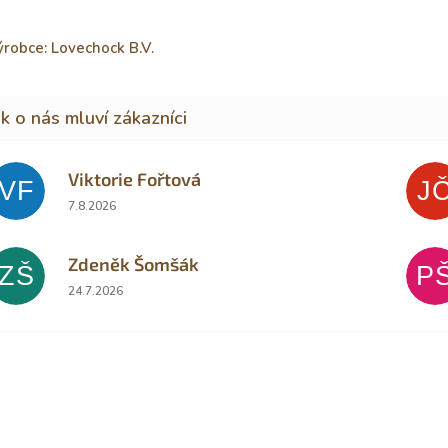
robce: Lovechock B.V.
Viktorie Fořtová
VF
J
Hodnocení obchodu je 2 z 5 hvězdiček.
7.8.2026
Zdeněk Šomšák
ZŠ
P
Hodnocení obchodu je 5 z 5 hvězdiček.
24.7.2026