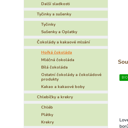
Další sladkosti
e
l
Tyčinky a sušenky
Tyčinky
Sušenky a Oplatky
Čokolády a kakaové mlsání
Hořká čokoláda
Mléčná čokoláda
Sou
Bílá čokoláda
Ostatní čokolády a čokoládové
BIO
produkty
Kakao a kakaové boby
Chlebíčky a krekry
Chléb
Plátky
Lov
Krekry
bor