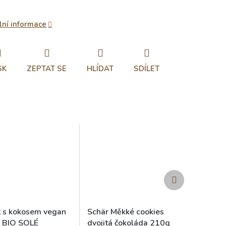
lní informace
SK
ZEPTAT SE
HLÍDAT
SDÍLET
Další
produkt
 s kokosem vegan
Schär Měkké cookies
 BIO SOLÉ
dvojitá čokoláda 210g