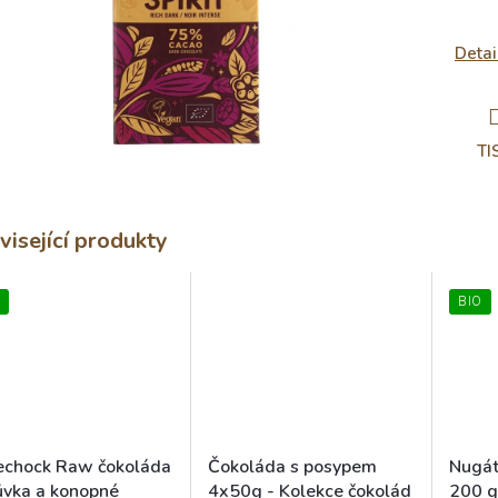
Detai
TI
visející produkty
BIO
echock Raw čokoláda
Čokoláda s posypem
Nugát
ůvka a konopné
4x50g - Kolekce čokolád
200 g