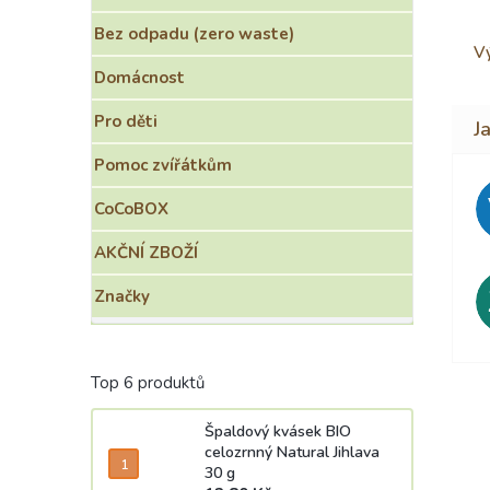
Bez odpadu (zero waste)
Vý
Domácnost
Pro děti
Pomoc zvířátkům
CoCoBOX
AKČNÍ ZBOŽÍ
Značky
Top 6 produktů
Špaldový kvásek BIO
celozrnný Natural Jihlava
30 g