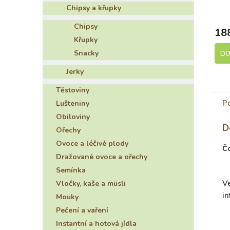
sem
Chipsy a křupky
Chipsy
18
Křupky
Snacky
DO
Jerky
Těstoviny
P
Lušteniny
Obiloviny
D
Ořechy
Ovoce a léčivé plody
Č
Dražované ovoce a ořechy
Semínka
V
Vločky, kaše a müsli
in
Mouky
Pečení a vaření
Instantní a hotová jídla