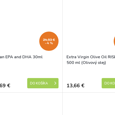
24,93 €
–4 %
an EPA and DHA 30ml
Extra Virgin Olive Oil R
500 ml (Olivový olej)
Skladem
DO KOŠÍKA
DO KO
69 €
13,66 €