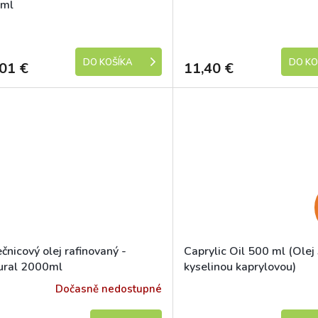
ml
Skladem
Skladem (expedic
DO KOŠÍKA
DO KO
01 €
11,40 €
čnicový olej rafinovaný -
Caprylic Oil 500 ml (Olej
ural 2000ml
kyselinou kaprylovou)
Dočasně nedostupné