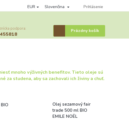
EUR
Slovenčina
Podmienky ochrany osobných údajov
Vernostný program
Prihlásenie
Prihláse
znícka podpora:
Nákupný
Prázdny košík
6455818
košík
niesť mnoho výživných benefitov. Tieto oleje sú
é za studena, aby sa zachovali ich živiny a chuť.
Olej sezamový fair
 BIO
trade 500 ml BIO
EMILE NOËL
Skladem (expedice
1-5 dní)