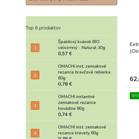
Top 6 produktov
Špaldový kvások BIO
Ext
celozrnný - Natural 30g
(Oli
0,57 €
OMACHI inst. zemiakové
rezance bravčová rebierka
62,
80g
0,78 €
BIO
OMACHI instantné
zemiakové rezance
hovädzie 80g
0,74 €
OMACHI inst. zemiakové
rezance krevety 80g
0,78 €