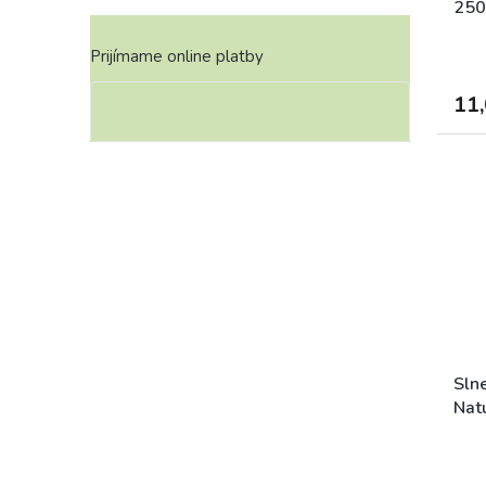
250
Prijímame online platby
11,
Slne
Nat