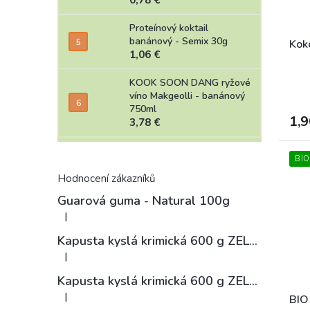
Proteínový koktail
banánový - Semix 30g
Kok
1,06 €
KOOK SOON DANG ryžové
víno Makgeolli - banánový
750ml
1,9
3,78 €
BIO
Hodnocení zákazníků
Guarová guma - Natural 100g
|
Hodnotenie produktu je 4 z 5 hviezdičiek.
Kapusta kyslá krimická 600 g ZELÁRNA LOBKOWICZ
|
Hodnotenie produktu je 3 z 5 hviezdičiek.
Kapusta kyslá krimická 600 g ZELÁRNA LOBKOWICZ
|
BIO
Hodnotenie produktu je 4 z 5 hviezdičiek.