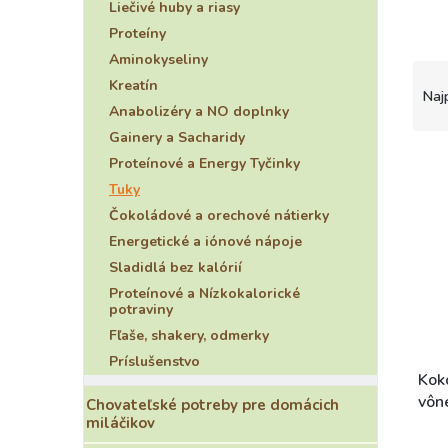
Liečivé huby a riasy
Proteíny
Aminokyseliny
R
Kreatín
a
Naj
Anabolizéry a NO doplnky
d
e
Gainery a Sacharidy
n
V
Proteínové a Energy Tyčinky
i
ý
Tuky
e
p
Čokoládové a orechové nátierky
p
i
Energetické a iónové nápoje
r
s
o
Sladidlá bez kalórií
p
d
r
Proteínové a Nízkokalorické
potraviny
u
o
k
d
Fľaše, shakery, odmerky
t
u
Príslušenstvo
o
k
Kok
v
t
vôn
Chovateľské potreby pre domácich
o
miláčikov
v