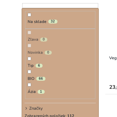
Na sklade
32
Zľava
0
Novinka
0
Veg
Tip
6
BIO
66
23,
Ázia
1
Značky
Zobrazených položiek:
112