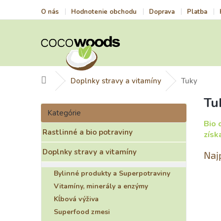
Prejsť
O nás
Hodnotenie obchodu
Doprava
Platba
na
obsah
Domov
Doplnky stravy a vitamíny
Tuky
Tu
B
Preskočiť
o
Kategórie
kategórie
č
Bio 
Rastlinné a bio potraviny
n
získ
ý
Doplnky stravy a vitamíny
Naj
p
a
Bylinné produkty a Superpotraviny
n
Vitamíny, minerály a enzýmy
e
l
Kĺbová výživa
Superfood zmesi