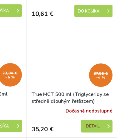
ŠÍKA
DO KOŠÍKA
10,61 €
23,04 €
37,05 €
–6 %
–4 %
0ml
True MCT 500 ml (Triglyceridy se
středně dlouhým řetězcem)
Skladem
Dočasně nedostupné
DETAIL
ŠÍKA
35,20 €