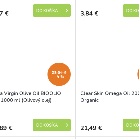
DO KOŠÍKA
DO KO
7 €
3,84 €
23,04 €
–4 %
ra Virgin Olive Oil BIOOLIO
Clear Skin Omega Oil 20
 1000 ml (Olivový olej)
Organic
Skladem
DO KOŠÍKA
DO KO
89 €
21,49 €