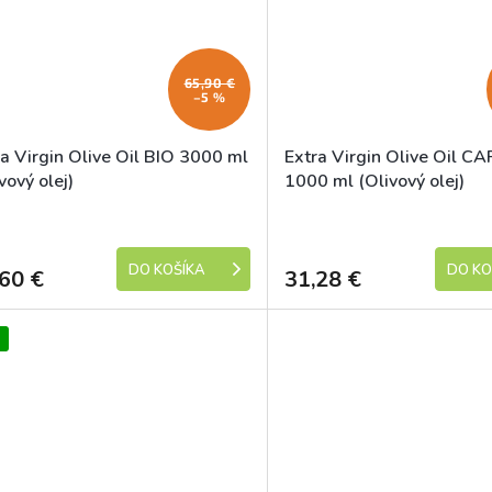
65,90 €
–5 %
ra Virgin Olive Oil BIO 3000 ml
Extra Virgin Olive Oil CA
vový olej)
1000 ml (Olivový olej)
Skladem
DO KOŠÍKA
DO KO
60 €
31,28 €