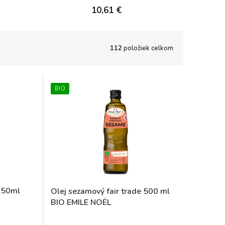
10,61 €
112
položiek celkom
BIO
950ml
Olej sezamový fair trade 500 ml
BIO EMILE NOËL
Skladem
Skladem (expedice 1-5 dní)