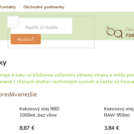
Kontakty
Obchodné podmienky
Vrátenie tovaru a reklamácia
Záka
73
HĽADAŤ
ky
oleje a tuky sú kľúčovou súčasťou zdravej stravy a môžu pri
avané z rôznych druhov rastlinných surovín a často sú lisovan
predávanejšie
Kokosový olej RBD
Kokosový olej
1000ml, bez vône
RAW 950ml
Skladem
Skladem
8,87 €
3,84 €