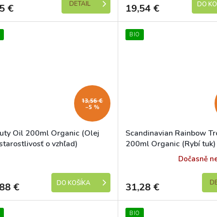
DETAIL
DO KO
5 €
19,54 €
BIO
13,56 €
–5 %
uty Oil 200ml Organic (Olej
Scandinavian Rainbow Tr
starostlivosť o vzhľad)
200ml Organic (Rybí tuk)
Skladem
Dočasně n
DE
DO KOŠÍKA
88 €
31,28 €
BIO