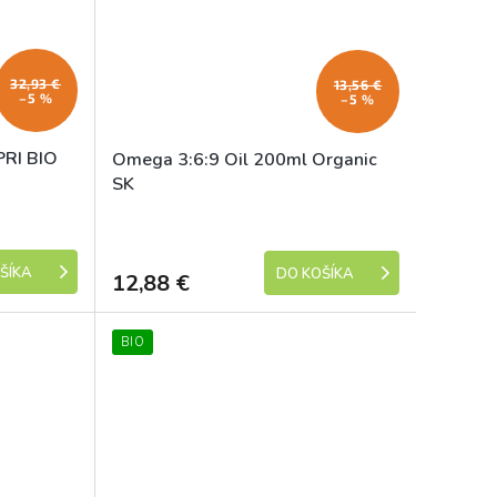
32,93 €
13,56 €
–5 %
–5 %
PRI BIO
Omega 3:6:9 Oil 200ml Organic
SK
Skladem
Skladem
ŠÍKA
DO KOŠÍKA
12,88 €
BIO