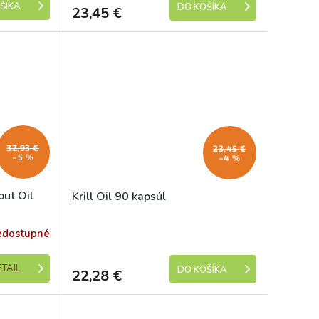
ŠÍKA
DO KOŠÍKA
23,45 €
32,93 €
23,45 €
–5 %
–4 %
out Oil
Krill Oil 90 kapsúl
edostupné
Skladem
TAIL
DO KOŠÍKA
22,28 €