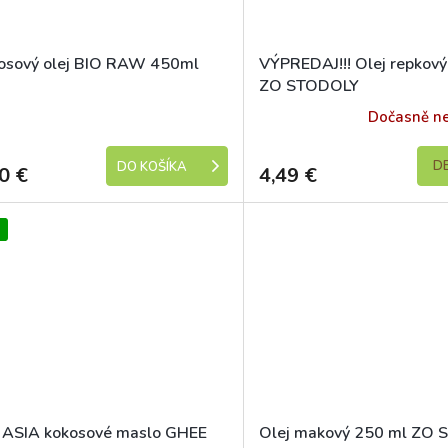
osový olej BIO RAW 450ml
VÝPREDAJ!!! Olej repkov
ZO STODOLY
Skladem
Dočasně n
DE
DO KOŠÍKA
0 €
4,49 €
 ASIA kokosové maslo GHEE
Olej makový 250 ml ZO