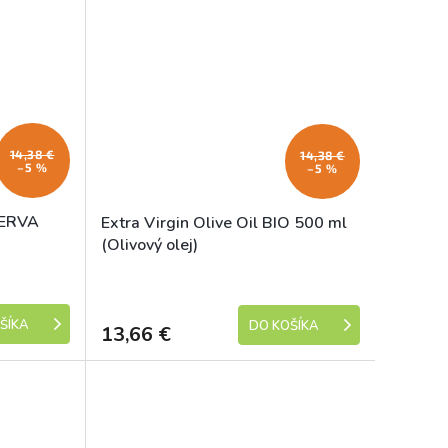
14,38 €
14,38 €
–5 %
–5 %
ISERVA
Extra Virgin Olive Oil BIO 500 ml
(Olivový olej)
Skladem
Skladem
ŠÍKA
DO KOŠÍKA
13,66 €