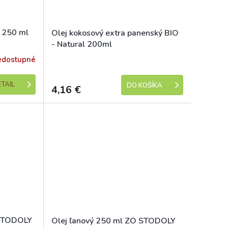
ý 250 ml
Olej kokosový extra panenský BIO
- Natural 200ml
edostupné
Skladem (expedice 1-5 dní)
TAIL
DO KOŠÍKA
4,16 €
 STODOLY
Olej ľanový 250 ml ZO STODOLY