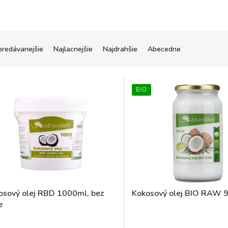
predávanejšie
Najlacnejšie
Najdrahšie
Abecedne
BIO
osový olej RBD 1000ml, bez
Kokosový olej BIO RAW 
e
Skladem