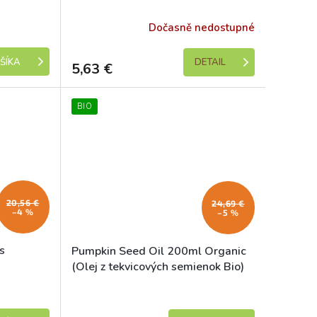
e 1-5 dní)
Dočasně nedostupné
DETAIL
ŠÍKA
5,63 €
BIO
20,56 €
24,69 €
–4 %
–5 %
 s
Pumpkin Seed Oil 200ml Organic
(Olej z tekvicových semienok Bio)
Skladem
Skladem