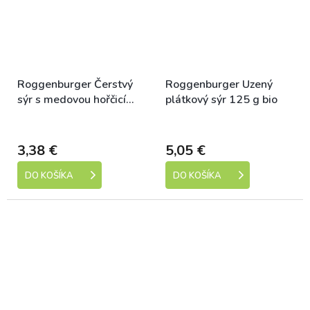
Roggenburger Čerstvý
Roggenburger Uzený
sýr s medovou hořčicí
plátkový sýr 125 g bio
125 g bio
Dostupné
Dostupné
3,38 €
5,05 €
DO KOŠÍKA
DO KOŠÍKA