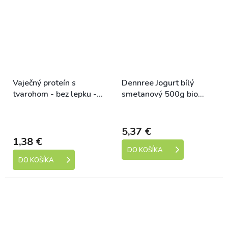
Vaječný proteín s
Dennree Jogurt bílý
tvarohom - bez lepku -
smetanový 500g bio
Shmaky 100g
Množství: 3 ks
Skladem (expedice 1-5
Dostupné
dní)
5,37 €
1,38 €
DO KOŠÍKA
DO KOŠÍKA