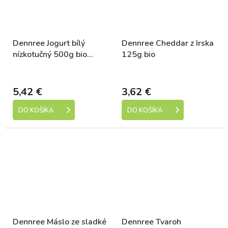
Dennree Jogurt bílý
Dennree Cheddar z Irska
nízkotučný 500g bio
125g bio
Množství: 3 ks
Dostupné
Dostupné
5,42 €
3,62 €
DO KOŠÍKA
DO KOŠÍKA
Dennree Máslo ze sladké
Dennree Tvaroh