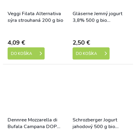
Veggi Filata Alternativa
Gläserne Jemný jogurt
sýra strouhaná 200 g bio
3,8% 500 g bio
DEMETER
Dostupné
Dostupné
4,09 €
2,50 €
DO KOŠÍKA
DO KOŠÍKA
Dennree Mozzarella di
Schrozberger Jogurt
Bufala Campana DOP
jahodový 500 g bio
125 g bio
DEMETER Množství: 3 ks