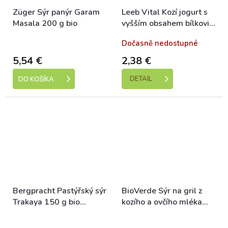
Züger Sýr panýr Garam
Leeb Vital Kozí jogurt s
Masala 200 g bio
vyšším obsahem bílkovin
180 g bio
Dostupné
Dočasně nedostupné
5,54 €
2,38 €
DETAIL
DO KOŠÍKA
Bergpracht Pastýřský sýr
BioVerde Sýr na gril z
Trakaya 150 g bio
kozího a ovčího mléka
DEMETER
150 g bio
Dostupné
Dostupné