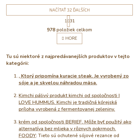
NAČÍTAŤ 32 ĎALŠÍCH
S
1
31
t
O
r
978
položiek celkom
v
á
l
HORE
n
á
k
o
d
v
a
Tu sú niektoré z najpredávanejších produktov v tejto
a
c
kategórii:
n
i
i
e
, Ktorý pripomína kuracie steak. Je vyrobený zo
e
p
sóje a je skvelou náhradou mäsa.
r
v
Kimchi pálivý produkt kimchi od spoločnosti I
k
LOVE HUMMUS. Kimchi je tradičná kórejská
y
v
príloha vyrobená z fermentovanej zeleniny.
ý
p
krém od spoločnosti BERIEF. Môže byť použitý ako
i
alternatíva bez mlieka v rôznych pokrmoch.
s
FOODY
: Tieto sú ochutené sójové rezance od
u