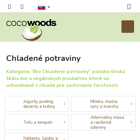
Prejsť
na
obsah
Nákup
košík
Chladené potraviny
Kategória “Bio Chladené potraviny” ponúka širokú
škálu bio a vegánskych produktov, ktoré sú
uchovávané v chlade pre zachovanie čerstvosti.
Jogurty, puding,
Mlieka, masla,
dezerty a krémy
syry a tvarohy
Alternatívy mäsa
Tofu a tempeh
a rastlinné
údeniny
Nátierky, šaláty a