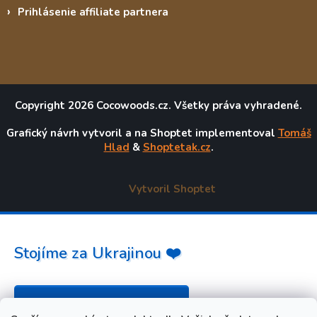
Prihlásenie affiliate partnera
Copyright 2026
Cocowoods.cz
. Všetky práva vyhradené.
Grafický návrh vytvoril a na Shoptet implementoval
Tomáš
Hlad
&
Shoptetak.cz
.
Vytvoril Shoptet
Stojíme za Ukrajinou ❤️
Ako a čím pomôcť »