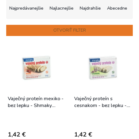
R
a
Najpredávanejšie
Najlacnejšie
Najdrahšie
Abecedne
d
e
n
OTVORIŤ FILTER
i
e
V
p
ý
r
p
o
i
d
s
u
p
k
r
t
o
o
Vaječný proteín mexiko -
Vaječný proteín s
d
v
bez lepku - Shmaky
cesnakom - bez lepku -
u
100g
Shmaky 100g
k
Skladem (expedice 1-5
Skladem (expedice 1-5
t
dní)
dní)
o
v
1,42 €
1,42 €