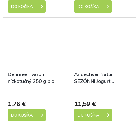
DO KOŠÍKA
DO KOŠÍKA
Dennree Tvaroh
Andechser Natur
nízkotučný 250 g bio
SEZÓNNÍ Jogurt
maracuja a guava 500 g
Dostupné
Dostupné
bio Množství: 3 ks
1,76 €
11,59 €
DO KOŠÍKA
DO KOŠÍKA