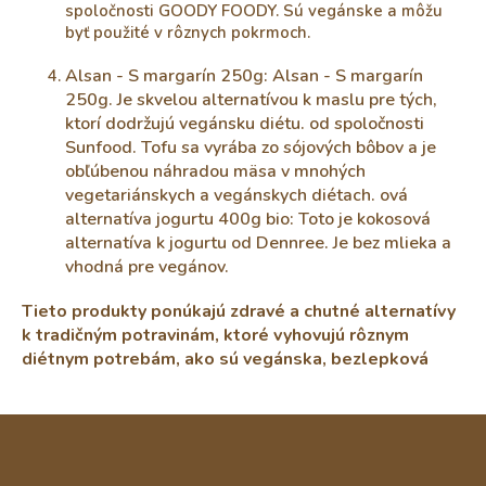
spoločnosti GOODY FOODY. Sú vegánske a môžu
byť použité v rôznych pokrmoch.
Alsan - S margarín 250g: Alsan - S margarín
250g. Je skvelou alternatívou k maslu pre tých,
ktorí dodržujú vegánsku diétu. od spoločnosti
Sunfood. Tofu sa vyrába zo sójových bôbov a je
obľúbenou náhradou mäsa v mnohých
vegetariánskych a vegánskych diétach. ová
alternatíva jogurtu 400g bio: Toto je kokosová
alternatíva k jogurtu od Dennree. Je bez mlieka a
vhodná pre vegánov.
Tieto produkty ponúkajú zdravé a chutné alternatívy
k tradičným potravinám, ktoré vyhovujú rôznym
diétnym potrebám, ako sú vegánska, bezlepková
Z
á
p