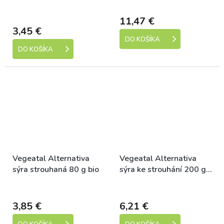
Skladem (expedice 1-5
Dostupné
dní)
11,47 €
3,45 €
DO KOŠÍKA
DO KOŠÍKA
Vegeatal Alternativa
Vegeatal Alternativa
sýra strouhaná 80 g bio
sýra ke strouhání 200 g
bio
Dostupné
Dostupné
3,85 €
6,21 €