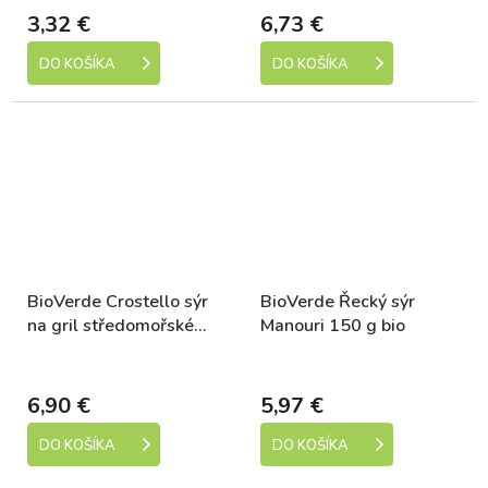
3,32 €
6,73 €
DO KOŠÍKA
DO KOŠÍKA
BioVerde Crostello sýr
BioVerde Řecký sýr
na gril středomořské
Manouri 150 g bio
bylinky 200 g bio
Dostupné
Dostupné
6,90 €
5,97 €
DO KOŠÍKA
DO KOŠÍKA