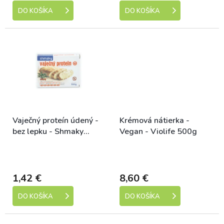
DO KOŠÍKA
DO KOŠÍKA
Vaječný proteín údený -
Krémová nátierka -
bez lepku - Shmaky
Vegan - Violife 500g
100g
Skladem (expedice 1-5
Skladem (expedice 1-5
dní)
dní)
1,42 €
8,60 €
DO KOŠÍKA
DO KOŠÍKA