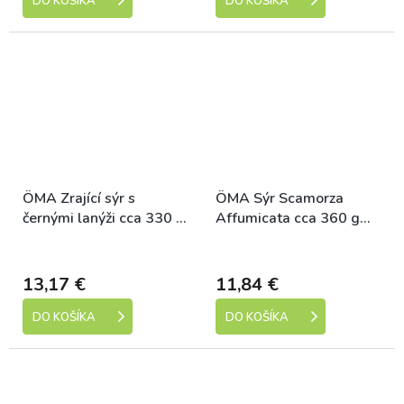
DO KOŠÍKA
DO KOŠÍKA
ÖMA Zrající sýr s
ÖMA Sýr Scamorza
černými lanýži cca 330 g
Affumicata cca 360 g
bio
bio
Dostupné
Dostupné
13,17 €
11,84 €
DO KOŠÍKA
DO KOŠÍKA