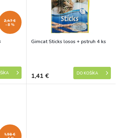
2,47 €
–8 %
s
Gimcat Sticks losos + pstruh 4 ks
Skladem
Skladem
ŠÍKA
DO KOŠÍKA
1,41 €
1,98 €