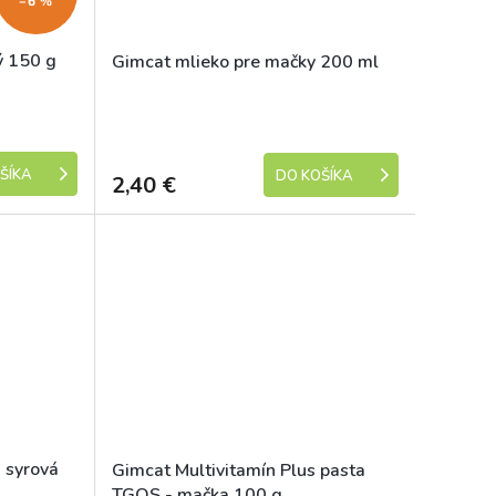
–6 %
ý 150 g
Gimcat mlieko pre mačky 200 ml
Skladem
Skladem
ŠÍKA
DO KOŠÍKA
2,40 €
- syrová
Gimcat Multivitamín Plus pasta
TGOS - mačka 100 g