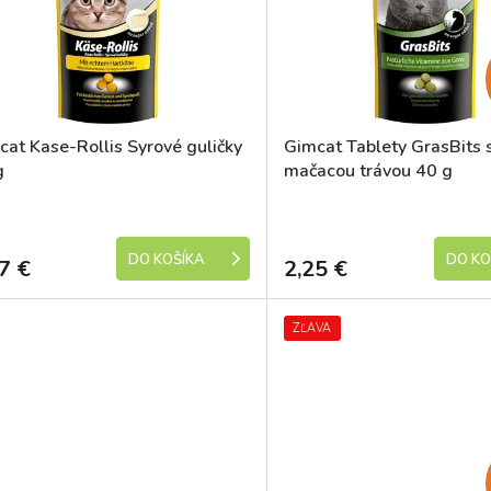
cat Kase-Rollis Syrové guličky
Gimcat Tablety GrasBits 
g
mačacou trávou 40 g
Skladem
DO KOŠÍKA
DO KO
7 €
2,25 €
ZĽAVA