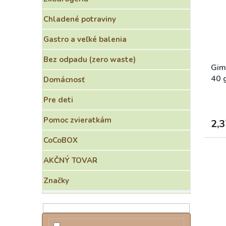
r
s
o
p
Chladené potraviny
d
r
u
o
Gastro a veľké balenia
k
d
t
u
Bez odpadu (zero waste)
o
k
Gim
v
t
40 
Domácnosť
o
Pre deti
v
Pomoc zvieratkám
2,3
CoCoBOX
AKČNÝ TOVAR
Značky