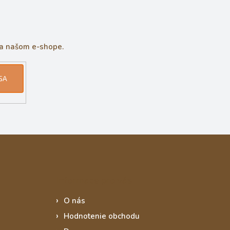
na našom e-shope.
SA
Informace pro vás
O nás
Hodnotenie obchodu