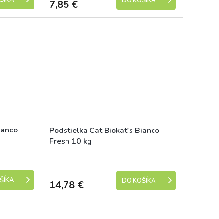
ŠÍKA
DO KOŠÍKA
7,85 €
ianco
Podstielka Cat Biokat's Bianco
Fresh 10 kg
Skladem
Skladem
ŠÍKA
DO KOŠÍKA
14,78 €