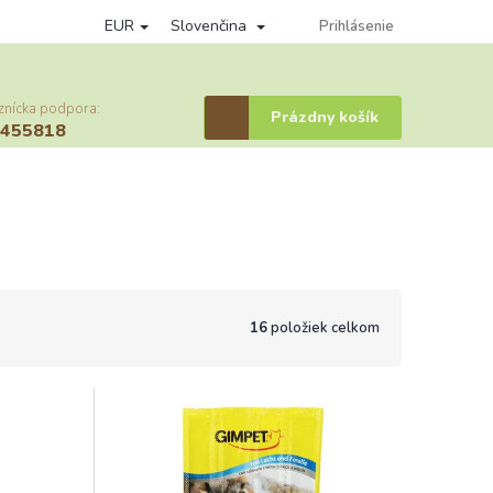
EUR
Slovenčina
Podmienky ochrany osobných údajov
Vernostný program
Prihlásenie
Prihláse
znícka podpora:
Nákupný
Prázdny košík
6455818
košík
16
položiek celkom