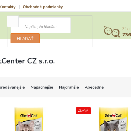
Kontakty
Obchodné podmienky
Vrátenie tovaru a reklamácia
Záka
73
HĽADAŤ
tCenter CZ s.r.o.
predávanejšie
Najlacnejšie
Najdrahšie
Abecedne
ZĽAVA