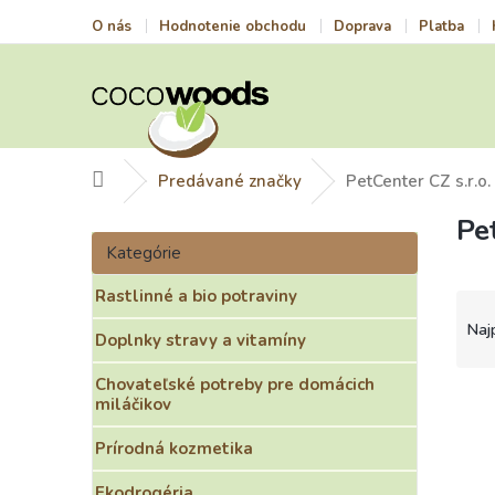
Prejsť
O nás
Hodnotenie obchodu
Doprava
Platba
na
obsah
Domov
Predávané značky
PetCenter CZ s.r.o.
Pe
B
Preskočiť
o
Kategórie
kategórie
č
Rastlinné a bio potraviny
n
R
ý
a
Naj
Doplnky stravy a vitamíny
p
d
a
e
Chovateľské potreby pre domácich
n
n
V
miláčikov
e
i
ý
l
e
p
Prírodná kozmetika
p
i
Ekodrogéria