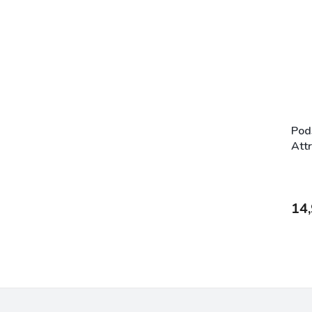
Pods
Att
14,