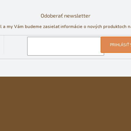
c
i
Odoberať newsletter
e
p
il a my Vám budeme zasielať informácie o nových produktoch 
r
v
k
y
PRIHLÁSIŤ 
v
ý
p
i
s
u