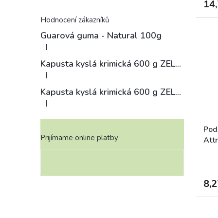
14,
Hodnocení zákazníků
Guarová guma - Natural 100g
|
Hodnotenie produktu je 4 z 5 hviezdičiek.
Kapusta kyslá krimická 600 g ZELÁRNA LOBKOWICZ
|
Hodnotenie produktu je 3 z 5 hviezdičiek.
Kapusta kyslá krimická 600 g ZELÁRNA LOBKOWICZ
|
Hodnotenie produktu je 4 z 5 hviezdičiek.
Pods
Prijímame online platby
Att
8,2