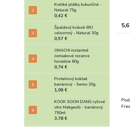
Krehké plátky kukuričné -
Natural 75g
0,42 €
5,6
Špaldový kvások BIO
celozrnný - Natural 30g
0,57 €
OMACHI instantné
zemiakové rezance
hovädzie 80g
0,74 €
Proteínový koktail
banánový - Semix 30g
1,06 €
Pods
KOOK SOON DANG ryžové
Fre
víno Makgeolli - banánový
750ml
3,78 €