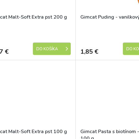
cat Malt-Soft Extra pst 200 g
Gimcat Puding - vanilkov
Skladem
DO KOŠÍKA
DO KO
7 €
1,85 €
cat Malt-Soft Extra pst 100 g
Gimcat Pasta s biotínom 
100 g