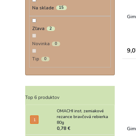
Na sklade
15
Gim
Zľava
2
Novinka
0
9,0
Tip
0
Top 6 produktov
OMACHI inst. zemiakové
rezance bravčová rebierka
80g
0,78 €
Gim