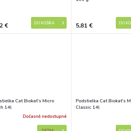
Skladem
DO KOŠÍKA
DO KO
2 €
5,81 €
tielka Cat Biokat's Micro
Podstielka Cat Biokat's M
sh 14l
Classic 14l
Dočasně nedostupné
DETAIL