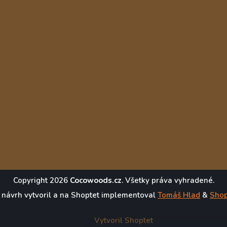
Copyright 2026
Cocowoods.cz
. Všetky práva vyhradené.
 návrh vytvoril a na Shoptet implementoval
Tomáš Hlad
&
Shop
Vytvoril Shoptet