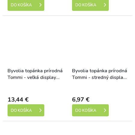
DO KOŠÍKA
DO KOŠÍKA
Byvolia topánka prírodná
Byvolia topánka prírodná
Tommi - veľká display
Tommi - stredný display
10 ks, 20 cm
10 ks, 12,5 cm
Skladem
Skladem
13,44 €
6,97 €
DO KOŠÍKA
DO KOŠÍKA