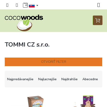
Prejsť
na
obsah
Nákup
košík
TOMMI CZ s.r.o.
OTVORIŤ FILTER
R
a
Najpredávanejšie
Najlacnejšie
Najdrahšie
Abecedne
d
e
n
V
i
ý
e
p