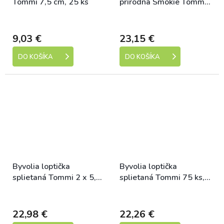
Tommi 7,5 cm, 25 ks
prírodná Smokie Tommi
840 g
Skladem
Skladem
9,03 €
23,15 €
DO KOŠÍKA
DO KOŠÍKA
Byvolia loptička
Byvolia loptička
splietaná Tommi 2 x 5,5
splietaná Tommi 75 ks, 4
cm
cm
Skladem
Skladem
22,98 €
22,26 €