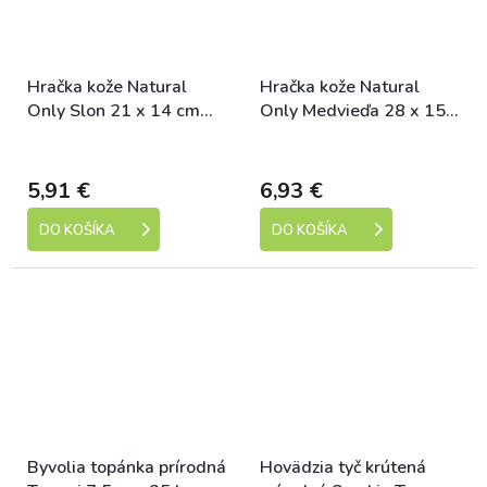
Hračka kože Natural
Hračka kože Natural
Only Slon 21 x 14 cm
Only Medvieďa 28 x 15
Tommi
cm Tommi
Skladem
Skladem
5,91 €
6,93 €
DO KOŠÍKA
DO KOŠÍKA
Byvolia topánka prírodná
Hovädzia tyč krútená