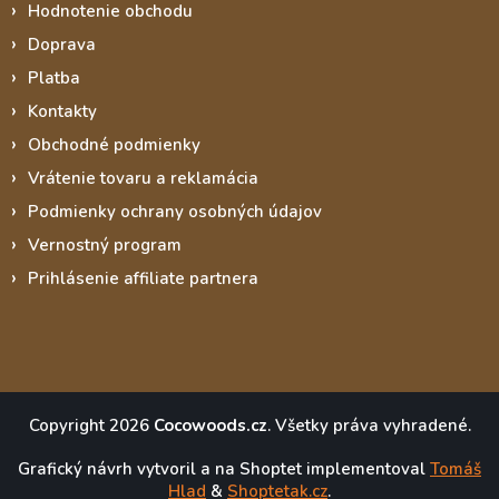
Hodnotenie obchodu
Doprava
Platba
Kontakty
Obchodné podmienky
Vrátenie tovaru a reklamácia
Podmienky ochrany osobných údajov
Vernostný program
Prihlásenie affiliate partnera
Copyright 2026
Cocowoods.cz
. Všetky práva vyhradené.
Grafický návrh vytvoril a na Shoptet implementoval
Tomáš
Hlad
&
Shoptetak.cz
.