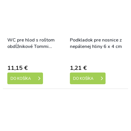
WC pre hlod s roštom
Podkladok pre nosnice z
obdĺžnikové Tommi
nepálenej hliny 6 x 4 cm
28x21x16cm
Skladem
Skladem
11,15 €
1,21 €
DO KOŠÍKA
DO KOŠÍKA