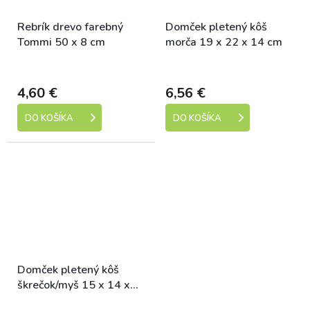
Rebrík drevo farebný
Domček pletený kôš
Tommi 50 x 8 cm
morča 19 x 22 x 14 cm
Skladem
Skladem
4,60 €
6,56 €
DO KOŠÍKA
DO KOŠÍKA
Domček pletený kôš
škrečok/myš 15 x 14 x
10 cm