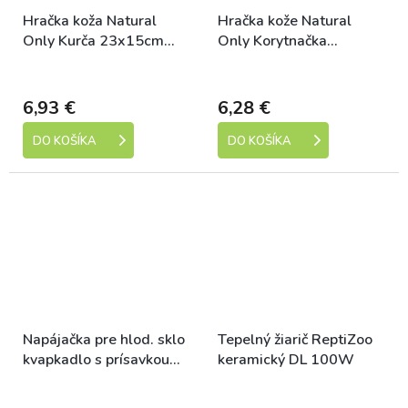
Hračka koža Natural
Hračka kože Natural
Only Kurča 23x15cm
Only Korytnačka
Tommi
21x22cm Tommi
Skladem
Skladem
6,93 €
6,28 €
DO KOŠÍKA
DO KOŠÍKA
Napájačka pre hlod. sklo
Tepelný žiarič ReptiZoo
kvapkadlo s prísavkou
keramický DL 100W
15ml
Skladem
Skladem