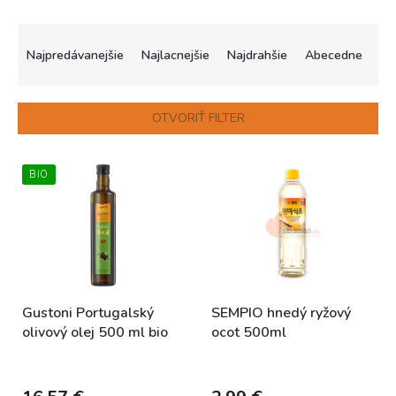
R
a
Najpredávanejšie
Najlacnejšie
Najdrahšie
Abecedne
d
e
n
OTVORIŤ FILTER
i
e
V
p
BIO
ý
r
p
o
i
d
s
u
p
k
r
t
o
o
Gustoni Portugalský
SEMPIO hnedý ryžový
d
v
olivový olej 500 ml bio
ocot 500ml
u
k
Dostupné
Skladem
t
o