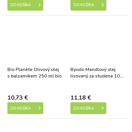
DO KOŠÍKA
DO KOŠÍKA
Bio Planète Olivový olej
Byodo Mandlový olej
s balsamikem 250 ml bio
lisovaný za studena 100
ml bio
Dostupné
Dostupné
10,73 €
11,18 €
DO KOŠÍKA
DO KOŠÍKA