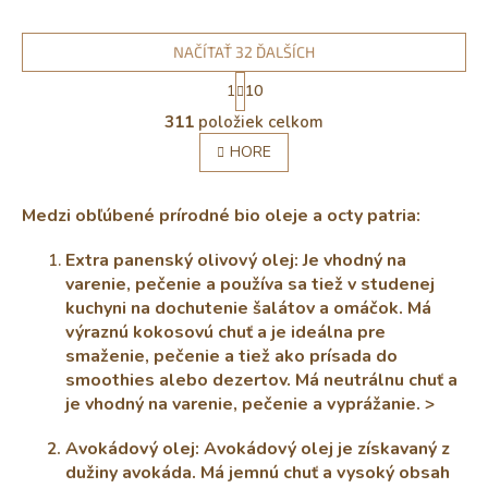
NAČÍTAŤ 32 ĎALŠÍCH
S
1
10
t
O
r
311
položiek celkom
v
á
l
HORE
n
á
k
o
d
v
a
Medzi obľúbené prírodné bio oleje a octy patria:
a
c
n
i
Extra panenský olivový olej: Je vhodný na
i
e
varenie, pečenie a používa sa tiež v studenej
e
p
kuchyni na dochutenie šalátov a omáčok. Má
r
výraznú kokosovú chuť a je ideálna pre
v
smaženie, pečenie a tiež ako prísada do
k
y
smoothies alebo dezertov. Má neutrálnu chuť a
v
je vhodný na varenie, pečenie a vyprážanie. >
ý
p
Avokádový olej: Avokádový olej je získavaný z
i
dužiny avokáda. Má jemnú chuť a vysoký obsah
s