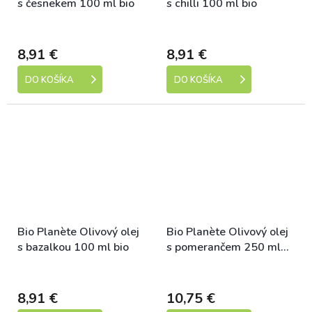
s česnekem 100 ml bio
s chilli 100 ml bio
Dostupné
Dostupné
8,91 €
8,91 €
DO KOŠÍKA
DO KOŠÍKA
Bio Planète Olivový olej
Bio Planète Olivový olej
s bazalkou 100 ml bio
s pomerančem 250 ml
bio
Dostupné
Dostupné
8,91 €
10,75 €