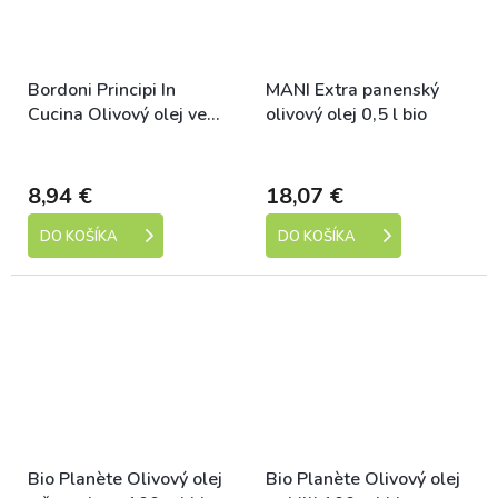
Bordoni Principi In
MANI Extra panenský
Cucina Olivový olej ve
olivový olej 0,5 l bio
spreji 250 ml bio
Dostupné
Dostupné
8,94 €
18,07 €
DO KOŠÍKA
DO KOŠÍKA
Bio Planète Olivový olej
Bio Planète Olivový olej