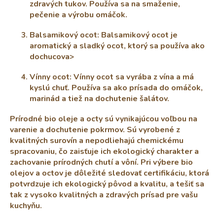
zdravých tukov. Používa sa na smaženie,
u
pečenie a výrobu omáčok.
Balsamikový ocot: Balsamikový ocot je
aromatický a sladký ocot, ktorý sa používa ako
dochucova>
Vínny ocot: Vínny ocot sa vyrába z vína a má
kyslú chuť. Používa sa ako prísada do omáčok,
marinád a tiež na dochutenie šalátov.
Prírodné bio oleje a octy sú vynikajúcou voľbou na
varenie a dochutenie pokrmov. Sú vyrobené z
kvalitných surovín a nepodliehajú chemickému
spracovaniu, čo zaisťuje ich ekologický charakter a
zachovanie prírodných chutí a vôní. Pri výbere bio
olejov a octov je dôležité sledovať certifikáciu, ktorá
potvrdzuje ich ekologický pôvod a kvalitu, a tešiť sa
tak z vysoko kvalitných a zdravých prísad pre vašu
kuchyňu.