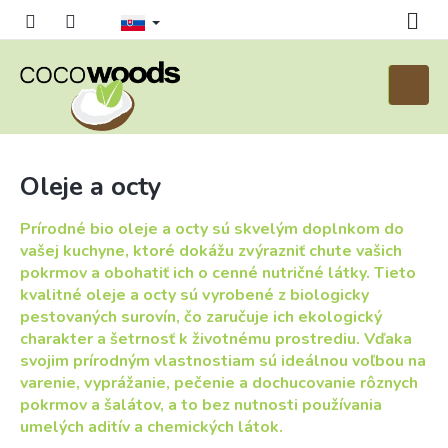
Prejsť
na
obsah
Nákup
košík
Oleje a octy
Prírodné bio oleje a octy sú skvelým doplnkom do
vašej kuchyne, ktoré dokážu zvýrazniť chute vašich
pokrmov a obohatiť ich o cenné nutričné látky. Tieto
kvalitné oleje a octy sú vyrobené z biologicky
pestovaných surovín, čo zaručuje ich ekologický
charakter a šetrnosť k životnému prostrediu. Vďaka
svojim prírodným vlastnostiam sú ideálnou voľbou na
varenie, vyprážanie, pečenie a dochucovanie rôznych
pokrmov a šalátov, a to bez nutnosti používania
umelých aditív a chemických látok.