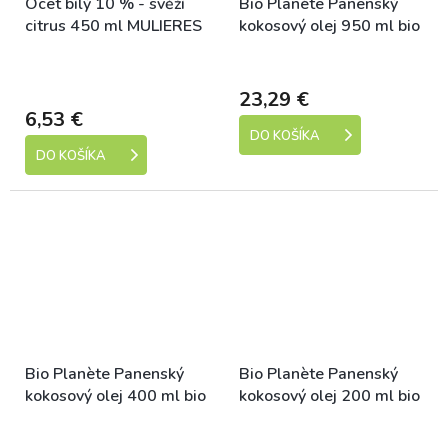
Ocet bílý 10 % - svěží
Bio Planète Panenský
citrus 450 ml MULIERES
kokosový olej 950 ml bio
Skladem (expedice 1-5
Dostupné
dní)
23,29 €
6,53 €
DO KOŠÍKA
DO KOŠÍKA
Bio Planète Panenský
Bio Planète Panenský
kokosový olej 400 ml bio
kokosový olej 200 ml bio
Dostupné
Dostupné