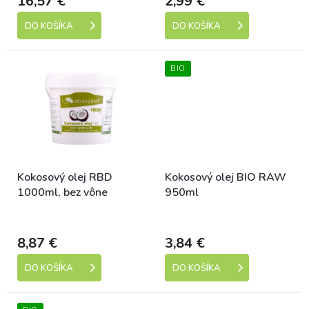
16,57 €
2,99 €
v
DO KOŠÍKA
DO KOŠÍKA
BIO
Kokosový olej RBD
Kokosový olej BIO RAW
1000ml, bez vône
950ml
Skladem
Skladem
8,87 €
3,84 €
DO KOŠÍKA
DO KOŠÍKA