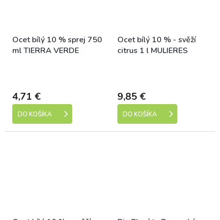
Ocet bílý 10 % sprej 750
Ocet bílý 10 % - svěží
ml TIERRA VERDE
citrus 1 l MULIERES
Skladem (expedice 1-5
Skladem (expedice 1-5
dní)
dní)
4,71 €
9,85 €
DO KOŠÍKA
DO KOŠÍKA