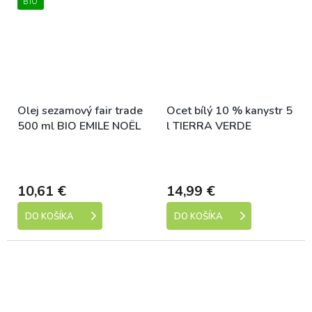
BIO
Olej sezamový fair trade
Ocet bílý 10 % kanystr 5
500 ml BIO EMILE NOËL
l TIERRA VERDE
Skladem (expedice 1-5
Skladem (expedice 1-5
dní)
dní)
10,61 €
14,99 €
DO KOŠÍKA
DO KOŠÍKA