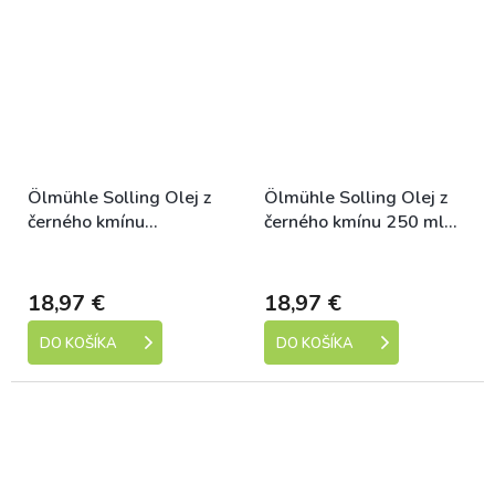
Ölmühle Solling Olej z
Ölmühle Solling Olej z
černého kmínu
černého kmínu 250 ml
nefiltrovaný 250 ml bio
bio
Dostupné
Dostupné
18,97 €
18,97 €
DO KOŠÍKA
DO KOŠÍKA