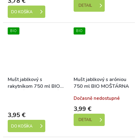
3,78 €
DETAIL
DO KOŠÍKA
BIO
BIO
Mušt jablkový s
Mušt jablkový s aróniou
rakytníkom 750 ml BIO
750 ml BIO MOŠTÁRNA
MOŠTÁRNA HOSTATÍN
Skladem (expedice 1-5
Dočasně nedostupné
dní)
3,99 €
3,95 €
DETAIL
DO KOŠÍKA