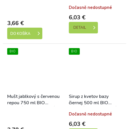
HOSTATÍN
HOSTATÍN
Skladem (expedice 1-5
Dočasně nedostupné
dní)
6,03 €
3,66 €
DETAIL
DO KOŠÍKA
BIO
BIO
Mušt jablkový s červenou
Sirup z kvetov bazy
repou 750 ml BIO
čiernej 500 ml BIO
MOŠTÁRNA HOSTATÍN
MOŠTÁRNA HOSTATÍN
Skladem (expedice 1-5
Dočasně nedostupné
dní)
6,03 €