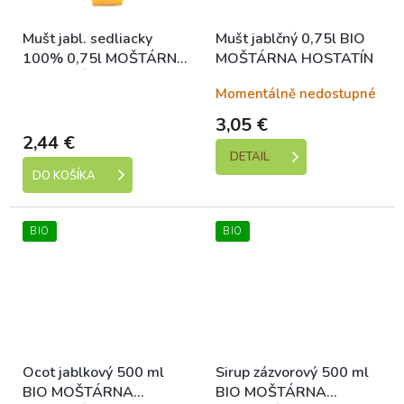
Mušt jabl. sedliacky
Mušt jablčný 0,75l BIO
100% 0,75l MOŠTÁRNA
MOŠTÁRNA HOSTATÍN
HOSTATÍN
Skladem (Ehxpedice 1-5
Momentálně nedostupné
dní)
3,05 €
2,44 €
DETAIL
DO KOŠÍKA
BIO
BIO
Ocot jablkový 500 ml
Sirup zázvorový 500 ml
BIO MOŠTÁRNA
BIO MOŠTÁRNA