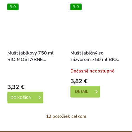
BIO
BIO
Mušt jablkový 750 ml
Mušt jablčný so
BIO MOŠTÁRNE
zázvorom 750 ml BIO
HOSTETÍN
MOŠTÁRNA
Skladem (expedice 1-5
Dočasně nedostupné
dní)
3,82 €
3,32 €
DETAIL
DO KOŠÍKA
12
položiek celkom
O
v
l