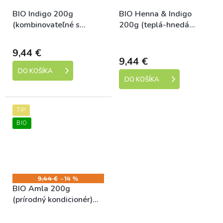
BIO Indigo 200g
BIO Henna & Indigo
(kombinovateľné s
200g (teplá-hnedá
hennou) Farba na vlasy
farba) Natural Hair Care
Skladem
Priemerné
Skladem
Natural Hair Care
hodnotenie
9,44 €
produktu
9,44 €
je
DO KOŠÍKA
4,2
DO KOŠÍKA
z
5
hviezdičiek.
TIP
BIO
9,44 €
–14 %
BIO Amla 200g
(prírodný kondicionér)
Natural Hair Care
Skladem