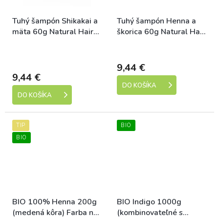
Tuhý šampón Shikakai a
Tuhý šampón Henna a
mäta 60g Natural Hair
škorica 60g Natural Hair
Care
Care
Skladem (expedice 1-5
Skladem
dní)
9,44 €
9,44 €
DO KOŠÍKA
DO KOŠÍKA
TIP
BIO
BIO
BIO 100% Henna 200g
BIO Indigo 1000g
(medená kôra) Farba na
(kombinovateľné s