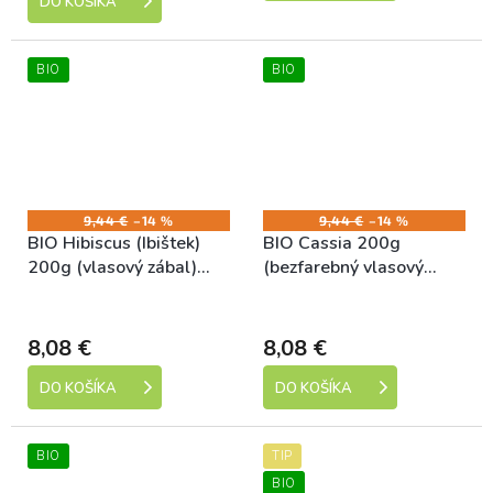
DO KOŠÍKA
BIO
BIO
9,44 €
–14 %
9,44 €
–14 %
BIO Hibiscus (Ibištek)
BIO Cassia 200g
200g (vlasový zábal)
(bezfarebný vlasový
Natural Hair Care
zábal) Natural Hair Care
Skladem
Skladem
8,08 €
8,08 €
DO KOŠÍKA
DO KOŠÍKA
BIO
TIP
BIO