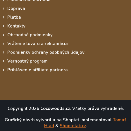
Doprava
Platba
Kontakty
Obchodné podmienky
Vrátenie tovaru a reklamácia
Podmienky ochrany osobných údajov
Vernostný program
Prihlásenie affiliate partnera
Copyright 2026
Cocowoods.cz
. Všetky práva vyhradené.
Grafický návrh vytvoril a na Shoptet implementoval
Tomáš
Hlad
&
Shoptetak.cz
.