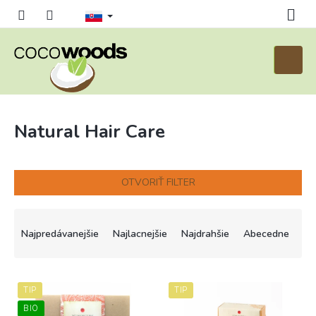
Prejsť
na
obsah
Nákup
košík
Natural Hair Care
OTVORIŤ FILTER
R
a
Najpredávanejšie
Najlacnejšie
Najdrahšie
Abecedne
d
e
n
V
i
TIP
TIP
ý
e
p
BIO