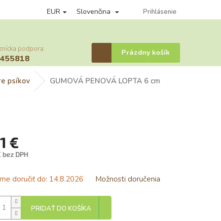
EUR
Slovenčina
Podmienky ochrany osobných údajov
Vernostný program
Prihlásenie
Prihláse
znícka podpora:
Nákupný
Prázdny košík
6455818
košík
re psíkov
GUMOVÁ PENOVÁ LOPTA 6 cm
1 €
€ bez DPH
tková
e doručiť do:
14.8.2026
Možnosti doručenia
PRIDAŤ DO KOŠÍKA