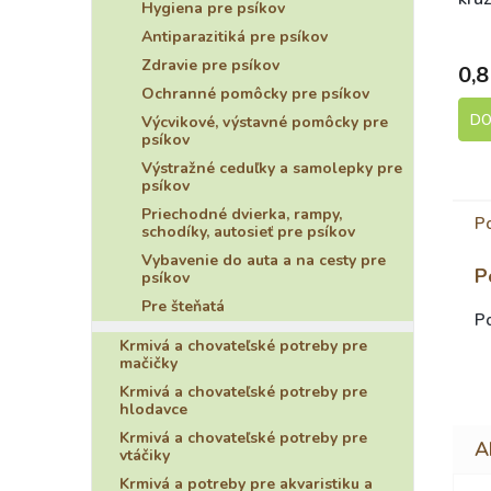
Hygiena pre psíkov
ora
Antiparazitiká pre psíkov
Zdravie pre psíkov
0,8
Ochranné pomôcky pre psíkov
DO
Výcvikové, výstavné pomôcky pre
psíkov
Výstražné ceduľky a samolepky pre
psíkov
Priechodné dvierka, rampy,
P
schodíky, autosieť pre psíkov
Vybavenie do auta a na cesty pre
P
psíkov
Pre šteňatá
Po
Krmivá a chovateľské potreby pre
mačičky
Krmivá a chovateľské potreby pre
hlodavce
Krmivá a chovateľské potreby pre
vtáčiky
Krmivá a potreby pre akvaristiku a