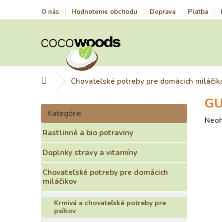
Prejsť
O nás
Hodnotenie obchodu
Doprava
Platba
na
obsah
Domov
Chovateľské potreby pre domácich miláčik
GU
B
Preskočiť
o
Kategórie
kategórie
Prie
Neo
č
hodn
Rastlinné a bio potraviny
n
prod
ý
je
Doplnky stravy a vitamíny
p
0,0
a
z
Chovateľské potreby pre domácich
n
5
miláčikov
e
hviez
l
Krmivá a chovateľské potreby pre
psíkov