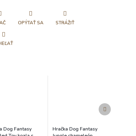
AČ
OPÝTAŤ SA
STRÁŽIŤ
IEĽAŤ
Ďalší
produkt
a Dog Fantasy
Hračka Dog Fantasy
led Toy koala s
Jungle chameleón