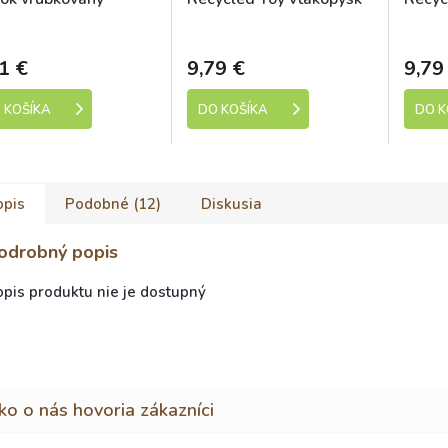
nžový 7cm
s PET fliaš pískací so
PET fl
Skladem
Skladem
šuštiacim chvostom
šušti
55cm
50cm
1 €
9,79 €
9,79
 KOŠÍKA
DO KOŠÍKA
DO K
opis
Podobné (12)
Diskusia
odrobný popis
pis produktu nie je dostupný