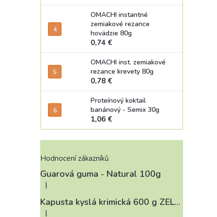
OMACHI instantné
zemiakové rezance
hovädzie 80g
0,74 €
OMACHI inst. zemiakové
rezance krevety 80g
0,78 €
Proteínový koktail
banánový - Semix 30g
1,06 €
Hodnocení zákazníků
Guarová guma - Natural 100g
|
Hodnotenie produktu je 4 z 5 hviezdičiek.
Kapusta kyslá krimická 600 g ZELÁRNA LOBKOWICZ
|
Hodnotenie produktu je 3 z 5 hviezdičiek.