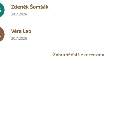
Zdeněk Šomšák
Š
Hodnotenie obchodu je 5 z 5 hviezdičiek.
24.7.2026
Věra Leo
L
Hodnotenie obchodu je 5 z 5 hviezdičiek.
20.7.2026
Zobraziť ďalšie recenzie