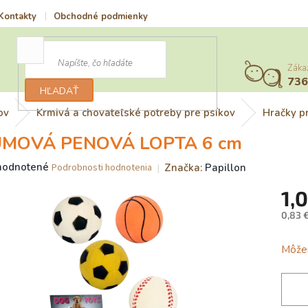
Kontakty
Obchodné podmienky
Vrátenie tovaru a reklamácia
Záka
73
HĽADAŤ
ov
Krmivá a chovateľské potreby pre psíkov
Hračky p
MOVÁ PENOVÁ LOPTA 6 cm
merné
hodnotené
Značka:
Papillon
Podrobnosti hodnotenia
otenie
1,0
uktu
0,83 
Jedno
cena:
Môžem
dičiek.