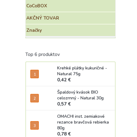
CoCoBOX
AKČNÝ TOVAR
Značky
Top 6 produktov
Krehké plátky kukuričné -
Natural 75g
0,42 €
Špaldový kvások BIO
celozrnný - Natural 30g
0,57 €
OMACHI inst. zemiakové
rezance bravčová rebierka
80g
0,78 €