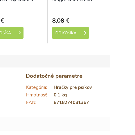
iaš pískacia so
pískacia zelená 28cm
Skladem
Skladem
acim chvostom
 €
8,08 €
OŠÍKA
DO KOŠÍKA
Dodatočné parametre
Kategória
:
Hračky pre psíkov
Hmotnosť
:
0.1 kg
EAN
:
8718274081367