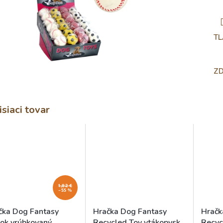
TL
ZD
isiaci tovar
1,82 €
–55 %
čka Dog Fantasy
Hračka Dog Fantasy
Hračk
žok vrúbkovaný
Recycled Toy vtákopysk
Recyc