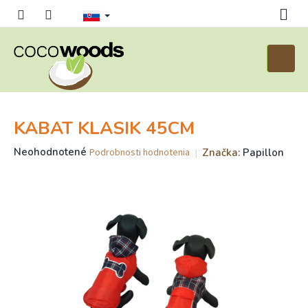
Prejsť
na
obsah
Nákup
košík
KABAT KLASIK 45CM
Priemerné
Neohodnotené
Značka:
Papillon
Podrobnosti hodnotenia
hodnotenie
produktu
je
0,0
z
5
hviezdičiek.