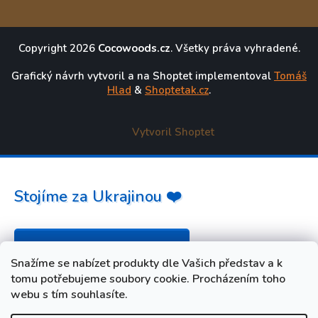
Copyright 2026
Cocowoods.cz
. Všetky práva vyhradené.
Grafický návrh vytvoril a na Shoptet implementoval
Tomáš
Hlad
&
Shoptetak.cz
.
Vytvoril Shoptet
Stojíme za Ukrajinou ❤️
Ako a čím pomôcť »
Snažíme se nabízet produkty dle Vašich představ a k
tomu potřebujeme soubory cookie. Procházením toho
webu s tím souhlasíte.