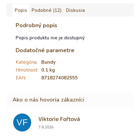
Popis
Podobné (12)
Diskusia
Podrobný popis
Popis produktu nie je dostupný
Dodatočné parametre
Kategória
:
Bundy
Hmotnosť
:
0.1 kg
EAN
:
8718274082555
Viktorie Fořtová
VF
Hodnotenie obchodu je 2 z 5 hviezdičiek.
7.8.2026