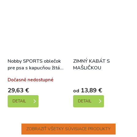
Nobby SPORTS oblečok
ZIMNÝ KABÁT S
pre psa s kapucňou žltá
MAŠLIČKOU
48cm
Dočasně nedostupné
Skladem
29,63 €
13,89 €
od
DETAIL
DETAIL
ZOBRAZIŤ VŠETKY SÚVISIACE PRODUKTY