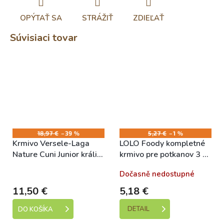
OPÝTAŤ SA
STRÁŽIŤ
ZDIEĽAŤ
Súvisiaci tovar
18,97 €
–39 %
5,27 €
–1 %
Krmivo Versele-Laga
LOLO Foody kompletné
Nature Cuni Junior králik
krmivo pre potkanov 3 L,
2,3kg
1,9 kg kýblik
Skladem
Dočasně nedostupné
11,50 €
5,18 €
DETAIL
DO KOŠÍKA