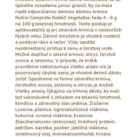
úplného vysadenia junior granúl, by sa mala
riadiť odporúčanou dennou dávkou krmiva
Nutrin Complete Rabbit Vegetable, teda 4 - 6 g
na 100 g telesnej hmotnosti. Tento postup je
aplikovateľný aj pri zmenách krmiva v neskorších
fázach veku. Denné množstvo je vhodné rozdeliť
a podávať ráno a večer. Vždy zaistite
neobmedzený prístup k senu a čerstvej vode.
Možné dopĺňať o zelené krmivo, ohryz, čerstvé
ovocie a zeleninu. V prípade, že králik
pravidelne nekonzumuje všetko alebo nie je
pozorovaný úbytok sena, je vhodné dennú dávku
znížiť. Spestrenie vo forme zeleného krmiva,
čerstvého ovocia, zeleniny a ohryzu je možné.
Všetky zmeny, týkajúce sa kŕmnej dávky, by mali
byť vykonávané s ohľadom na telesnú hmotnosť,
kondíciu a zdravotný stav jedinca. Zloženie:
Lucerna, pšenica, lignocelulózová vláknina,
kukurica, ovsená vláknina, kvasnice
(Saccharomyces cerevisiae), hrachový proteín,
petržlen, karotka, pastier, jablčná vláknina,
slnečnicový olej, monokalciumfosfát, hrozno