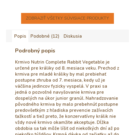
ZOBRAZIŤ VŠETKY SÚVISIACE PRODUKTY
Popis
Podobné (12)
Diskusia
Podrobný popis
Krmivo Nutrin Complete Rabbit Vegetable je
určené pre králiky od 8. mesiaca veku. Prechod z
krmiva pre mladé králiky by mal prebiehať
postupne zhruba od 7. mesiaca, kedy už je
väčšina jedincov fyzicky vyspelá. V praxi sa
jedná o pozvoľné navyšovanie krmiva pre
dospelých na úkor junior granúl. Nahradzovanie
pôvodného krmiva by malo prebehnúť postupne
predovšetkým z hľadiska prevencie zažívacích
ťažkostí a tiež preto, že konzervatívny králik nie
vždy nové krmivo okamžite akceptuje. Dĺžka
obdobia sa tak môže líšiť od niekoľkých dní až po
niekoľko týždňov. Krmná dávka od začiatku až do