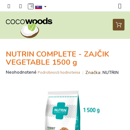
Prejsť
na
obsah
Nákup
košík
NUTRIN COMPLETE - ZAJČIK
VEGETABLE 1500 g
Priemerné
Neohodnotené
Značka:
NUTRIN
Podrobnosti hodnotenia
hodnotenie
produktu
je
0,0
z
5
hviezdičiek.