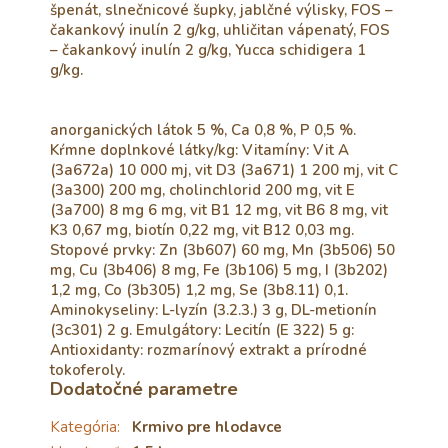
špenát, slnečnicové šupky, jablčné výlisky, FOS –
čakankový inulín 2 g/kg, uhličitan vápenatý, FOS
– čakankový inulín 2 g/kg, Yucca schidigera 1
g/kg.
anorganických látok 5 %, Ca 0,8 %, P 0,5 %.
Kŕmne doplnkové látky/kg: Vitamíny: Vit A
(3a672a) 10 000 mj, vit D3 (3a671) 1 200 mj, vit C
(3a300) 200 mg, cholinchlorid 200 mg, vit E
(3a700) 8 mg 6 mg, vit B1 12 mg, vit B6 8 mg, vit
K3 0,67 mg, biotín 0,22 mg, vit B12 0,03 mg.
Stopové prvky: Zn (3b607) 60 mg, Mn (3b506) 50
mg, Cu (3b406) 8 mg, Fe (3b106) 5 mg, I (3b202)
1,2 mg, Co (3b305) 1,2 mg, Se (3b8.11) 0,1.
Aminokyseliny: L-lyzín (3.2.3.) 3 g, DL-metionín
(3c301) 2 g. Emulgátory: Lecitín (E 322) 5 g:
Antioxidanty: rozmarínový extrakt a prírodné
tokoferoly.
Dodatočné parametre
Kategória
:
Krmivo pre hlodavce