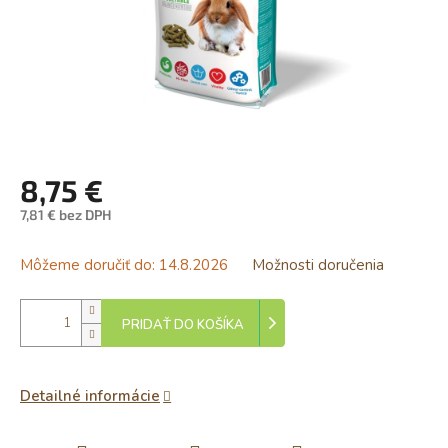
8,75 €
7,81 € bez DPH
Jednotková
cena:
Môžeme doručiť do:
14.8.2026
Možnosti doručenia
PRIDAŤ DO KOŠÍKA
Detailné informácie