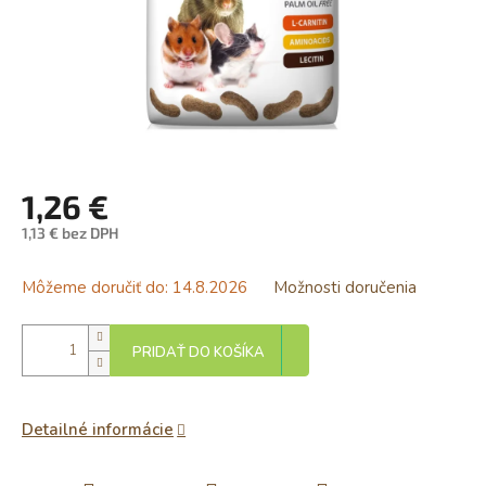
1,26 €
1,13 € bez DPH
Jednotková
cena:
Môžeme doručiť do:
14.8.2026
Možnosti doručenia
PRIDAŤ DO KOŠÍKA
Detailné informácie