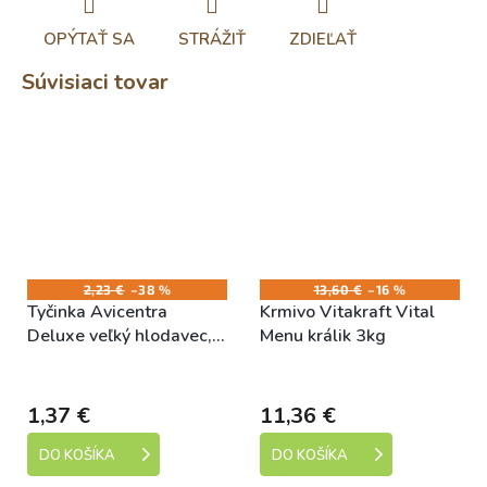
OPÝTAŤ SA
STRÁŽIŤ
ZDIEĽAŤ
Súvisiaci tovar
2,23 €
–38 %
13,60 €
–16 %
Tyčinka Avicentra
Krmivo Vitakraft Vital
Deluxe veľký hlodavec,
Menu králik 3kg
so zeleninou 2ks
Skladem
Skladem
1,37 €
11,36 €
DO KOŠÍKA
DO KOŠÍKA