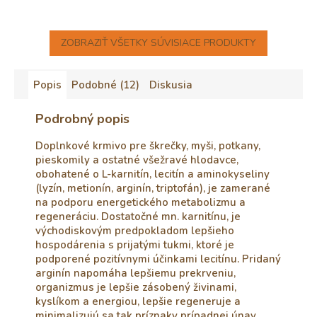
ZOBRAZIŤ VŠETKY SÚVISIACE PRODUKTY
Popis
Podobné (12)
Diskusia
Podrobný popis
Doplnkové krmivo pre škrečky, myši, potkany,
pieskomily a ostatné všežravé hlodavce,
obohatené o L-karnitín, lecitín a aminokyseliny
(lyzín, metionín, arginín, triptofán), je zamerané
na podporu energetického metabolizmu a
regeneráciu. Dostatočné mn. karnitínu, je
východiskovým predpokladom lepšieho
hospodárenia s prijatými tukmi, ktoré je
podporené pozitívnymi účinkami lecitínu. Pridaný
arginín napomáha lepšiemu prekrveniu,
organizmus je lepšie zásobený živinami,
kyslíkom a energiou, lepšie regeneruje a
minimalizujú sa tak príznaky prípadnej únav.