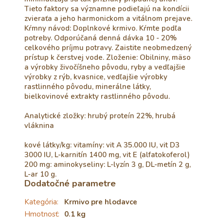
Tieto faktory sa významne podieľajú na kondícii
zvieraťa a jeho harmonickom a vitálnom prejave.
Kŕmny návod: Doplnkové krmivo. Kŕmte podľa
potreby. Odporúčaná denná dávka 10 - 20%
celkového príjmu potravy. Zaistite neobmedzený
prístup k čerstvej vode. Zloženie: Obilniny, mäso
a výrobky živočíšneho pôvodu, ryby a vedľajšie
výrobky z rýb, kvasnice, vedľajšie výrobky
rastlinného pôvodu, minerálne látky,
bielkovinové extrakty rastlinného pôvodu.
Analytické zložky: hrubý proteín 22%, hrubá
vláknina
kové látky/kg: vitamíny: vit A 35.000 IU, vit D3
3000 IU, L-karnitín 1400 mg, vit E (alfatokoferol)
200 mg: aminokyseliny: L-lyzín 3 g, DL-metín 2 g,
L-ar 10 g.
Dodatočné parametre
Kategória
:
Krmivo pre hlodavce
Hmotnosť
:
0.1 kg