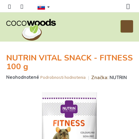
Prejsť
na
obsah
Nákup
košík
NUTRIN VITAL SNACK - FITNESS
100 g
Priemerné
Neohodnotené
Značka:
NUTRIN
Podrobnosti hodnotenia
hodnotenie
produktu
je
0,0
z
5
hviezdičiek.