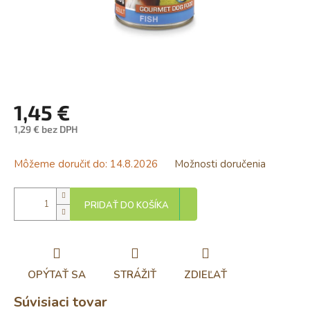
1,45 €
1,29 € bez DPH
Jednotková
cena:
Môžeme doručiť do:
14.8.2026
Možnosti doručenia
PRIDAŤ DO KOŠÍKA
OPÝTAŤ SA
STRÁŽIŤ
ZDIEĽAŤ
Súvisiaci tovar