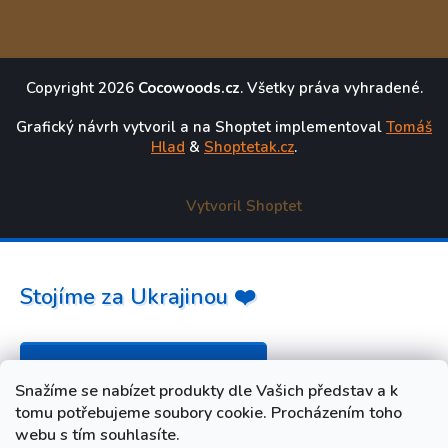
Copyright 2026
Cocowoods.cz
. Všetky práva vyhradené.
Grafický návrh vytvoril a na Shoptet implementoval
Tomáš
Hlad
&
Shoptetak.cz
.
Vytvoril Shoptet
Stojíme za Ukrajinou ❤️
Ako a čím pomôcť »
Snažíme se nabízet produkty dle Vašich představ a k
tomu potřebujeme soubory cookie. Procházením toho
webu s tím souhlasíte.