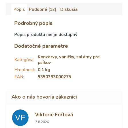
Popis
Podobné (12)
Diskusia
Podrobný popis
Popis produktu nie je dostupný
Dodatočné parametre
Konzervy, vaničky, salámy pre
Kategória
:
psíkov
Hmotnosť
:
0.1 kg
EAN
:
5350393000275
Viktorie Fořtová
VF
Hodnotenie obchodu je 2 z 5 hviezdičiek.
7.8.2026