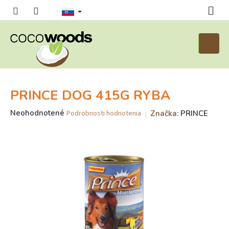
Prejsť
na
obsah
Nákup
košík
PRINCE DOG 415G RYBA
Priemerné
Neohodnotené
Značka:
PRINCE
Podrobnosti hodnotenia
hodnotenie
produktu
je
0,0
z
5
hviezdičiek.