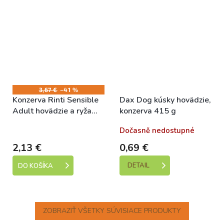
3,67 €
–41 %
Konzerva Rinti Sensible
Dax Dog kúsky hovädzie,
Adult hovädzie a ryža
konzerva 415 g
400g
Skladem
Dočasně nedostupné
2,13 €
0,69 €
DETAIL
DO KOŠÍKA
ZOBRAZIŤ VŠETKY SÚVISIACE PRODUKTY