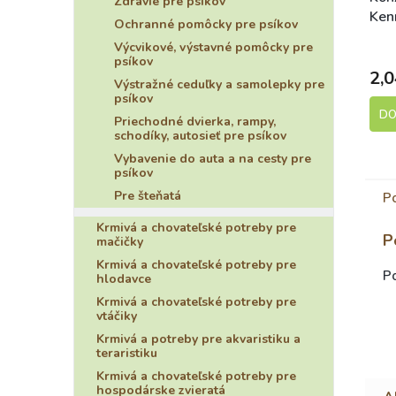
Zdravie pre psíkov
Ken
Ochranné pomôcky pre psíkov
kač
Výcvikové, výstavné pomôcky pre
psíkov
2,0
Výstražné ceduľky a samolepky pre
psíkov
DO
Priechodné dvierka, rampy,
schodíky, autosieť pre psíkov
Vybavenie do auta a na cesty pre
psíkov
Pre šteňatá
P
Krmivá a chovateľské potreby pre
P
mačičky
Krmivá a chovateľské potreby pre
Po
hlodavce
Krmivá a chovateľské potreby pre
vtáčiky
Krmivá a potreby pre akvaristiku a
teraristiku
Krmivá a chovateľské potreby pre
hospodárske zvieratá