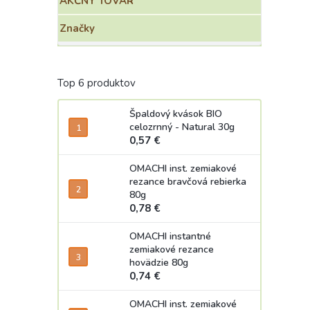
AKČNÝ TOVAR
Značky
Top 6 produktov
Špaldový kvások BIO
celozrnný - Natural 30g
0,57 €
OMACHI inst. zemiakové
rezance bravčová rebierka
80g
0,78 €
OMACHI instantné
zemiakové rezance
hovädzie 80g
0,74 €
OMACHI inst. zemiakové