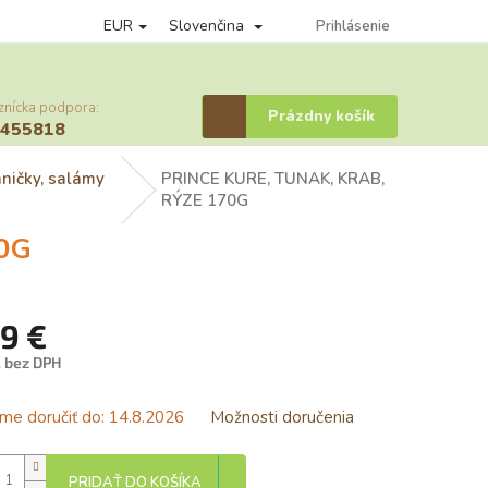
EUR
Slovenčina
Podmienky ochrany osobných údajov
Vernostný program
Prihlásenie
Prihláse
znícka podpora:
Nákupný
Prázdny košík
6455818
košík
aničky, salámy
PRINCE KURE, TUNAK, KRAB,
RÝZE 170G
0G
79 €
€ bez DPH
tková
e doručiť do:
14.8.2026
Možnosti doručenia
PRIDAŤ DO KOŠÍKA