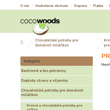
Prejsť
O nás
Hodnotenie obchodu
Doprava
Platba
na
obsah
Chovateľské potreby pre
Krm
Domov
domácich miláčikov
pre
PR
B
Preskočiť
o
Kategórie
kategórie
Prie
Neo
č
hodn
Rastlinné a bio potraviny
n
prod
ý
je
Doplnky stravy a vitamíny
p
0,0
a
z
Chovateľské potreby pre domácich
n
5
miláčikov
e
hviez
l
Krmivá a chovateľské potreby pre
psíkov