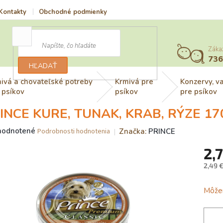
Kontakty
Obchodné podmienky
Vrátenie tovaru a reklamácia
Záka
73
HĽADAŤ
ivá a chovateľské potreby
Krmivá pre
Konzervy, v
 psíkov
psíkov
pre psíkov
INCE KURE, TUNAK, KRAB, RÝZE 17
merné
hodnotené
Značka:
PRINCE
Podrobnosti hodnotenia
otenie
2,
uktu
2,49 
Jedno
cena:
Môžem
dičiek.