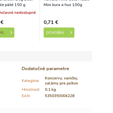
le päté 150 g
Mini kura a hus 100g
Dočasně nedostupné
Skladem
 €
0,71 €
AIL
DO KOŠÍKA
Dodatočné parametre
Konzervy, vaničky,
Kategória
:
salámy pre psíkov
Hmotnosť
:
0.1 kg
EAN
:
5350393004228