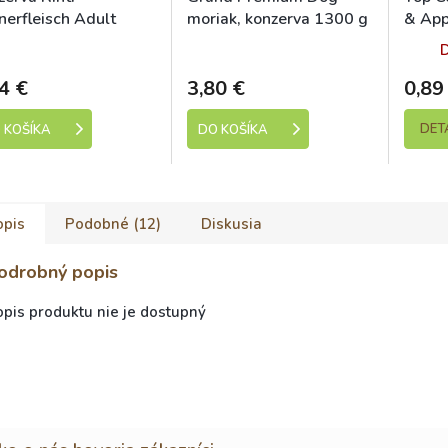
nerfleisch Adult
moriak, konzerva 1300 g
& App
acie srdce 400g
Skladem
Skladem
4 €
3,80 €
0,89
DET
 KOŠÍKA
DO KOŠÍKA
opis
Podobné (12)
Diskusia
odrobný popis
pis produktu nie je dostupný