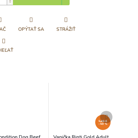
AČ
OPÝTAŤ SA
STRÁŽIŤ
IEĽAŤ
Ďalší
produkt
1,20 €
–40 %
ondition Dog Beef
Vanička Rinti Gold Adult