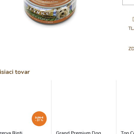
TL
ZD
isiaci tovar
3,26 €
–37 %
erva Rinti
Grand Premium Dog
Top C