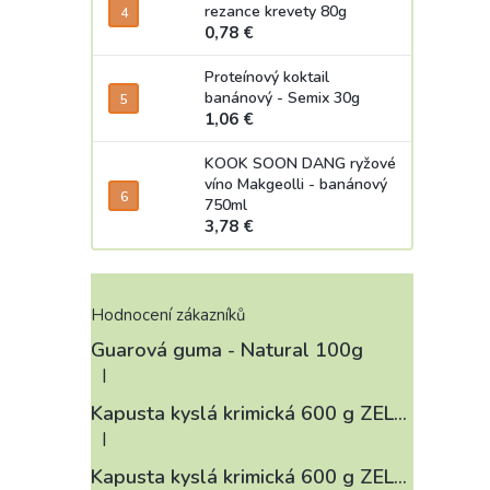
rezance krevety 80g
0,78 €
Proteínový koktail
banánový - Semix 30g
1,06 €
KOOK SOON DANG ryžové
víno Makgeolli - banánový
750ml
3,78 €
Hodnocení zákazníků
Guarová guma - Natural 100g
|
Hodnotenie produktu je 4 z 5 hviezdičiek.
Kapusta kyslá krimická 600 g ZELÁRNA LOBKOWICZ
|
Hodnotenie produktu je 3 z 5 hviezdičiek.
Kapusta kyslá krimická 600 g ZELÁRNA LOBKOWICZ