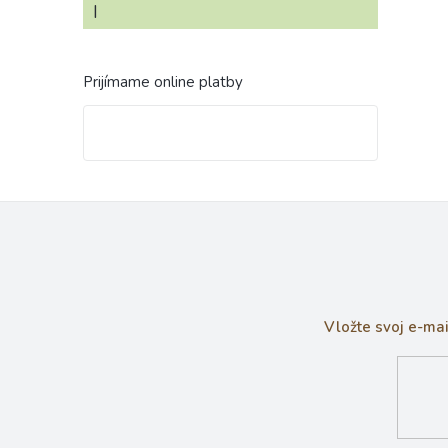
|
Hodnotenie produktu je 4 z 5 hviezdičiek.
Prijímame online platby
Vložte svoj e-ma