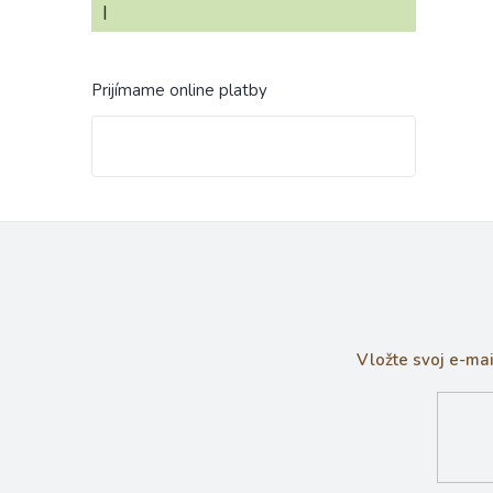
|
Hodnotenie produktu je 4 z 5 hviezdičiek.
Prijímame online platby
Vložte svoj e-ma