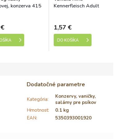
ovej, konzerva 415
Kennerfleisch Adult
jahňa 300g
Skladem
Skladem
 €
1,57 €
OŠÍKA
DO KOŠÍKA
Dodatočné parametre
Konzervy, vaničky,
Kategória
:
salámy pre psíkov
Hmotnosť
:
0.1 kg
EAN
:
5350393001920