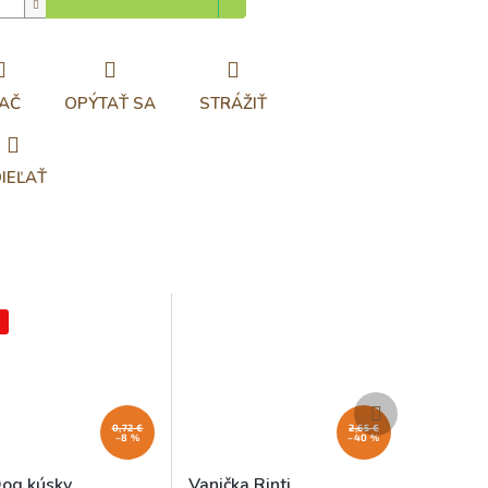
AČ
OPÝTAŤ SA
STRÁŽIŤ
IEĽAŤ
Ďalší
produkt
0,72 €
2,65 €
–8 %
–40 %
og kúsky
Vanička Rinti