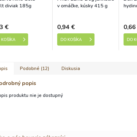
lt diviak 185g
v omáčke, kúsky 415 g
hydin
g
Skladem
Skladem
3 €
0,94 €
0,66
 KOŠÍKA
DO KOŠÍKA
DO K
opis
Podobné (12)
Diskusia
odrobný popis
pis produktu nie je dostupný