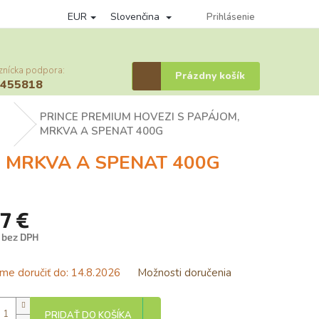
EUR
Slovenčina
Podmienky ochrany osobných údajov
Vernostný program
Prihlásenie
Prihláse
znícka podpora:
Nákupný
Prázdny košík
6455818
košík
PRINCE PREMIUM HOVEZI S PAPÁJOM,
MRKVA A SPENAT 400G
, MRKVA A SPENAT 400G
77 €
€ bez DPH
tková
e doručiť do:
14.8.2026
Možnosti doručenia
PRIDAŤ DO KOŠÍKA