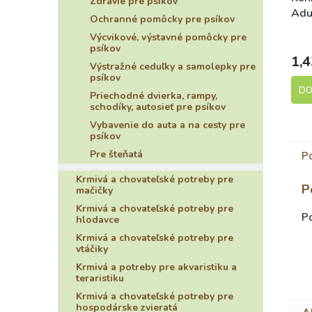
Zdravie pre psíkov
Adu
Ochranné pomôcky pre psíkov
Výcvikové, výstavné pomôcky pre
psíkov
1,4
Výstražné ceduľky a samolepky pre
psíkov
DO
Priechodné dvierka, rampy,
schodíky, autosieť pre psíkov
Vybavenie do auta a na cesty pre
psíkov
Pre šteňatá
P
Krmivá a chovateľské potreby pre
P
mačičky
Krmivá a chovateľské potreby pre
Po
hlodavce
Krmivá a chovateľské potreby pre
vtáčiky
Krmivá a potreby pre akvaristiku a
teraristiku
Krmivá a chovateľské potreby pre
hospodárske zvieratá