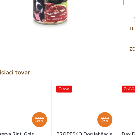
TL
ZD
isiaci tovar
ZĽAVA
ZĽAVA
2,03 €
1,02 €
–29 %
–7 %
zerva Rinti Gold
PROPESKO Dog jahňacie
Dax D