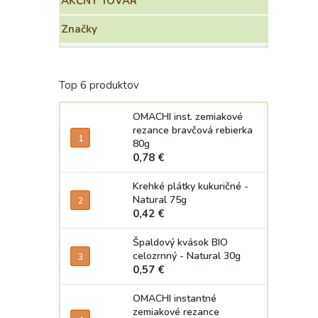
AKČNÝ TOVAR
Značky
Top 6 produktov
OMACHI inst. zemiakové
rezance bravčová rebierka
80g
0,78 €
Krehké plátky kukuričné -
Natural 75g
0,42 €
Špaldový kvások BIO
celozrnný - Natural 30g
0,57 €
OMACHI instantné
zemiakové rezance