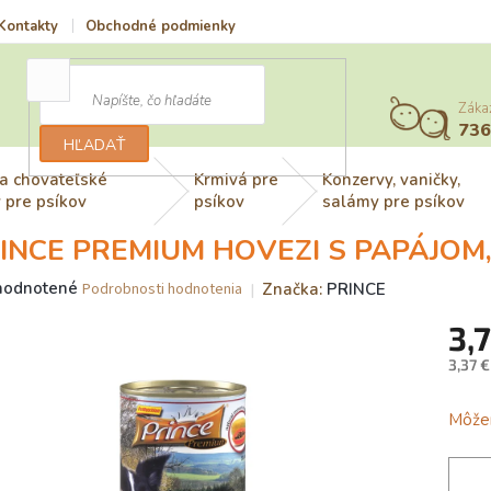
Kontakty
Obchodné podmienky
Vrátenie tovaru a reklamácia
Záka
73
HĽADAŤ
a chovateľské
Krmivá pre
Konzervy, vaničky,
 pre psíkov
psíkov
salámy pre psíkov
INCE PREMIUM HOVEZI S PAPÁJOM
merné
hodnotené
Značka:
PRINCE
Podrobnosti hodnotenia
otenie
3,
uktu
3,37 
Jedno
cena:
Môžem
dičiek.