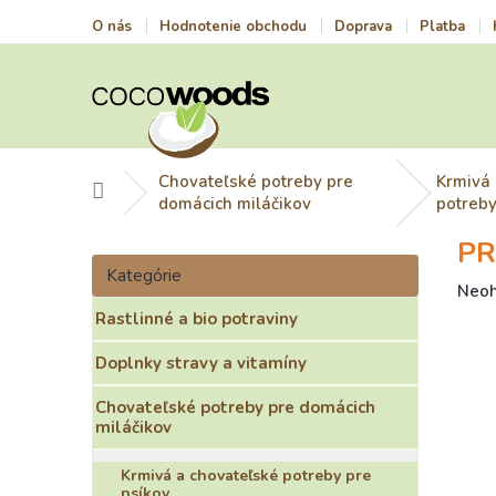
Prejsť
O nás
Hodnotenie obchodu
Doprava
Platba
na
obsah
Chovateľské potreby pre
Krmivá 
Domov
domácich miláčikov
potreby
PR
B
Preskočiť
o
Kategórie
kategórie
Prie
Neo
č
hodn
Rastlinné a bio potraviny
n
prod
ý
je
Doplnky stravy a vitamíny
p
0,0
a
z
Chovateľské potreby pre domácich
n
5
miláčikov
e
hviez
l
Krmivá a chovateľské potreby pre
psíkov