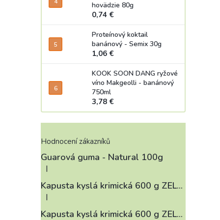
hovädzie 80g
0,74 €
Proteínový koktail
banánový - Semix 30g
1,06 €
KOOK SOON DANG ryžové
víno Makgeolli - banánový
750ml
3,78 €
Hodnocení zákazníků
Guarová guma - Natural 100g
|
Hodnotenie produktu je 4 z 5 hviezdičiek.
Kapusta kyslá krimická 600 g ZELÁRNA LOBKOWICZ
|
Hodnotenie produktu je 3 z 5 hviezdičiek.
Kapusta kyslá krimická 600 g ZELÁRNA LOBKOWICZ