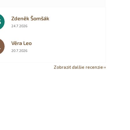
Zdeněk Šomšák
Š
Hodnotenie obchodu je 5 z 5 hviezdičiek.
24.7.2026
Věra Leo
L
Hodnotenie obchodu je 5 z 5 hviezdičiek.
20.7.2026
Zobraziť ďalšie recenzie