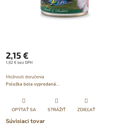
2,15 €
1,92 € bez DPH
Jednotková
cena:
Možnosti doručenia
Položka bola vypredaná…
OPÝTAŤ SA
STRÁŽIŤ
ZDIEĽAŤ
Súvisiaci tovar