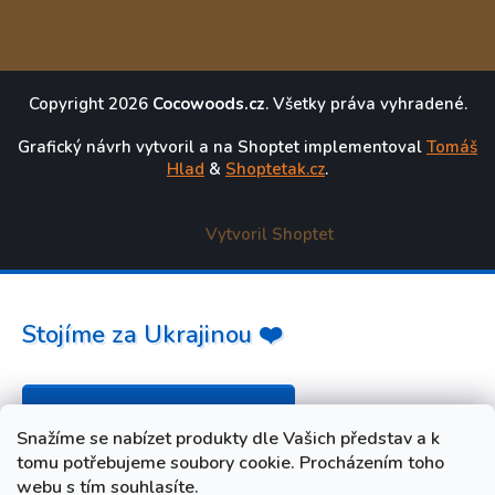
Copyright 2026
Cocowoods.cz
. Všetky práva vyhradené.
Grafický návrh vytvoril a na Shoptet implementoval
Tomáš
Hlad
&
Shoptetak.cz
.
Vytvoril Shoptet
Stojíme za Ukrajinou ❤️
Ako a čím pomôcť »
Snažíme se nabízet produkty dle Vašich představ a k
tomu potřebujeme soubory cookie. Procházením toho
webu s tím souhlasíte.