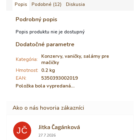
Popis
Podobné (12)
Diskusia
Podrobný popis
Popis produktu nie je dostupný
Dodatočné parametre
Konzervy, vaničky, salámy pre
Kategória
:
mačičky
Hmotnosť
:
0.2 kg
EAN
:
5350393002019
Položka bola vypredaná…
Jitka Čagánková
JČ
Hodnotenie obchodu je 5 z 5 hviezdičiek.
27.7.2026