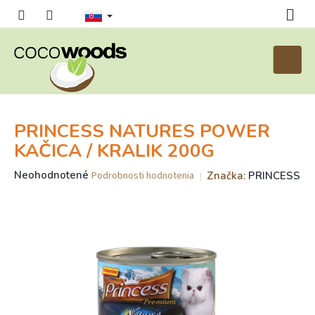
Prejsť
na
obsah
Nákup
košík
PRINCESS NATURES POWER
KAČICA / KRALIK 200G
Priemerné
Neohodnotené
Značka:
PRINCESS
Podrobnosti hodnotenia
hodnotenie
produktu
je
0,0
z
5
hviezdičiek.