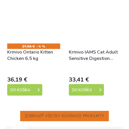
37,96 €
–4 %
Krmivo Ontario Kitten
Krmivo IAMS Cat Adult
Chicken 6,5 kg
Sensitive Digestion
Turkey 10kg
Skladem
Skladem
36,19 €
33,41 €
DO KOŠÍKA
DO KOŠÍKA
ZOBRAZIŤ VŠETKY SÚVISIACE PRODUKTY