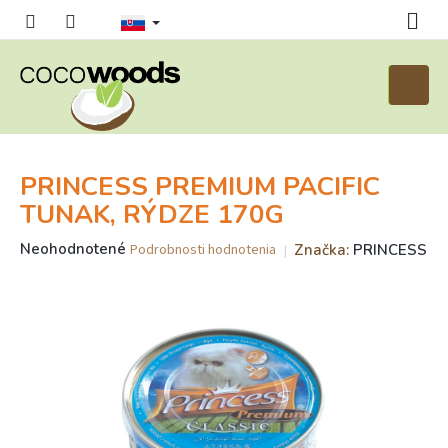
Prejsť
na
obsah
Nákup
košík
PRINCESS PREMIUM PACIFIC
TUNAK, RÝDZE 170G
Priemerné
Neohodnotené
Značka:
PRINCESS
Podrobnosti hodnotenia
hodnotenie
produktu
je
0,0
z
5
hviezdičiek.