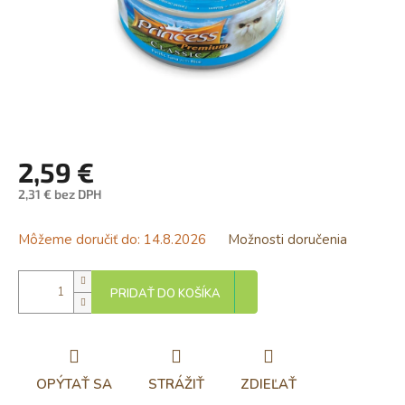
2,59 €
2,31 € bez DPH
Jednotková
cena:
Môžeme doručiť do:
14.8.2026
Možnosti doručenia
PRIDAŤ DO KOŠÍKA
OPÝTAŤ SA
STRÁŽIŤ
ZDIEĽAŤ