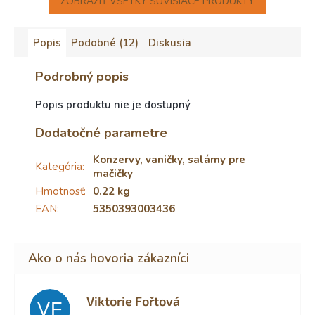
ZOBRAZIŤ VŠETKY SÚVISIACE PRODUKTY
Popis
Podobné (12)
Diskusia
Podrobný popis
Popis produktu nie je dostupný
Dodatočné parametre
Konzervy, vaničky, salámy pre
Kategória
:
mačičky
Hmotnosť
:
0.22 kg
EAN
:
5350393003436
Viktorie Fořtová
VF