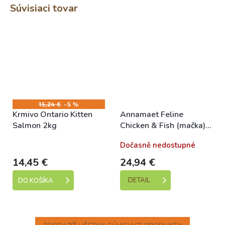
Súvisiaci tovar
15,24 €
–5 %
Krmivo Ontario Kitten
Annamaet Feline
Salmon 2kg
Chicken & Fish (mačka)
1,81 kg (4lb)
Skladem
Dočasně nedostupné
14,45 €
24,94 €
DETAIL
DO KOŠÍKA