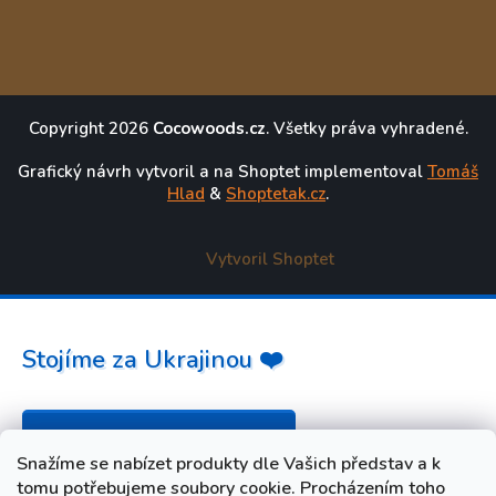
Copyright 2026
Cocowoods.cz
. Všetky práva vyhradené.
Grafický návrh vytvoril a na Shoptet implementoval
Tomáš
Hlad
&
Shoptetak.cz
.
Vytvoril Shoptet
Stojíme za Ukrajinou ❤️
Ako a čím pomôcť »
Snažíme se nabízet produkty dle Vašich představ a k
tomu potřebujeme soubory cookie. Procházením toho