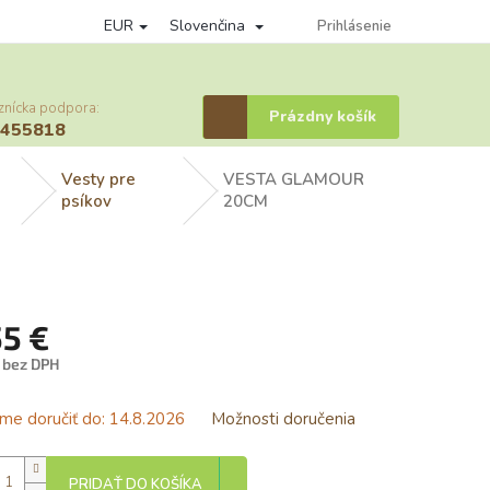
EUR
Slovenčina
Podmienky ochrany osobných údajov
Vernostný program
Prihlásenie
Prihláse
znícka podpora:
Nákupný
Prázdny košík
6455818
košík
Vesty pre
VESTA GLAMOUR
psíkov
20CM
55 €
€ bez DPH
tková
e doručiť do:
14.8.2026
Možnosti doručenia
PRIDAŤ DO KOŠÍKA