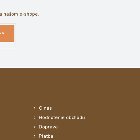
na našom e-shope.
SA
Informace pro vás
O nás
Hodnotenie obchodu
Doprava
Platba