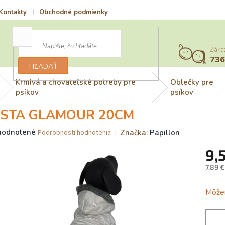
Kontakty
Obchodné podmienky
Vrátenie tovaru a reklamácia
Záka
73
HĽADAŤ
Krmivá a chovateľské potreby pre
Oblečky pre
psíkov
psíkov
STA GLAMOUR 20CM
merné
hodnotené
Značka:
Papillon
Podrobnosti hodnotenia
otenie
9,
uktu
7,89 
Jedno
cena:
Môžem
dičiek.