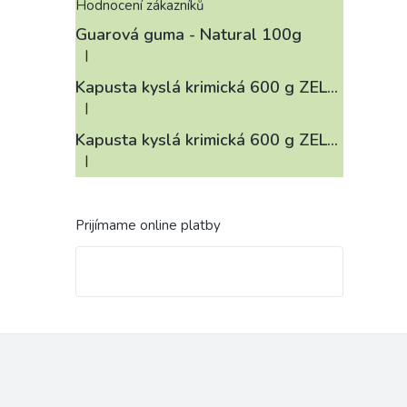
Hodnocení zákazníků
Guarová guma - Natural 100g
|
Hodnotenie produktu je 4 z 5 hviezdičiek.
Kapusta kyslá krimická 600 g ZELÁRNA LOBKOWICZ
|
Hodnotenie produktu je 3 z 5 hviezdičiek.
Kapusta kyslá krimická 600 g ZELÁRNA LOBKOWICZ
|
Hodnotenie produktu je 4 z 5 hviezdičiek.
Prijímame online platby