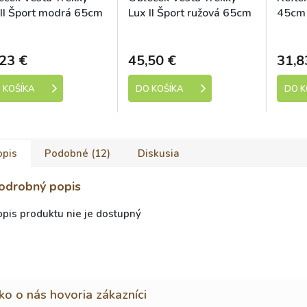
 II Šport modrá 65cm
Lux II Šport ružová 65cm
45cm 
Skladem
Skladem
23 €
45,50 €
31,8
 KOŠÍKA
DO KOŠÍKA
DO K
opis
Podobné (12)
Diskusia
odrobný popis
pis produktu nie je dostupný