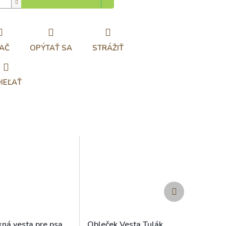
AČ
OPÝTAŤ SA
STRÁŽIŤ
IEĽAŤ
Ďalší
produkt
xná vesta pre psa
Obleček Vesta Tulák