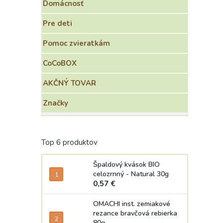
Domácnosť
Pre deti
Pomoc zvieratkám
CoCoBOX
AKČNÝ TOVAR
Značky
Top 6 produktov
Špaldový kvások BIO
celozrnný - Natural 30g
0,57 €
OMACHI inst. zemiakové
rezance bravčová rebierka
80g