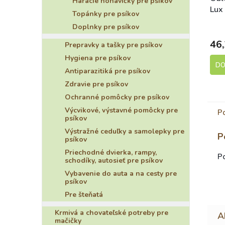
Háracie nohavičky pre psíkov
Lux
Topánky pre psíkov
Doplnky pre psíkov
46,
Prepravky a tašky pre psíkov
Hygiena pre psíkov
DO
Antiparazitiká pre psíkov
Zdravie pre psíkov
Ochranné pomôcky pre psíkov
Výcvikové, výstavné pomôcky pre
P
psíkov
Výstražné ceduľky a samolepky pre
P
psíkov
Priechodné dvierka, rampy,
Po
schodíky, autosieť pre psíkov
Vybavenie do auta a na cesty pre
psíkov
Pre šteňatá
Krmivá a chovateľské potreby pre
mačičky