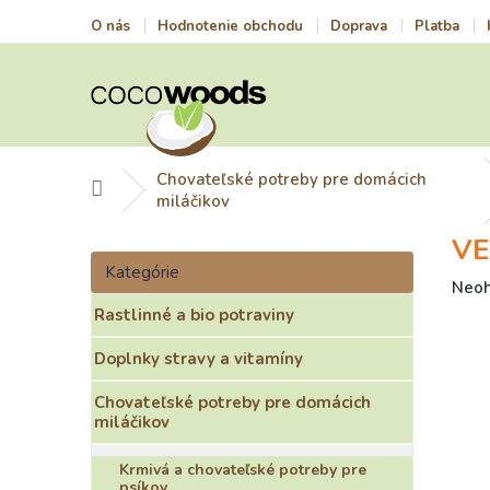
Prejsť
O nás
Hodnotenie obchodu
Doprava
Platba
na
obsah
Chovateľské potreby pre domácich
Domov
miláčikov
VE
B
Preskočiť
o
Kategórie
kategórie
Prie
Neo
č
hodn
Rastlinné a bio potraviny
n
prod
ý
je
Doplnky stravy a vitamíny
p
0,0
a
z
Chovateľské potreby pre domácich
n
5
miláčikov
e
hviez
l
Krmivá a chovateľské potreby pre
psíkov