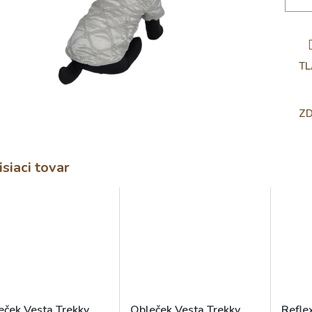
TL
ZD
isiaci tovar
eček Vesta Trekky
Obleček Vesta Trekky
Refle