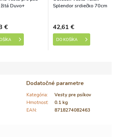
žltá Duvo+
Splendor srdiečko 70cm
Skladem
Skladem
3 €
42,61 €
OŠÍKA
DO KOŠÍKA
Dodatočné parametre
Kategória
:
Vesty pre psíkov
Hmotnosť
:
0.1 kg
EAN
:
8718274082463