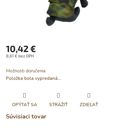
10,42 €
8,61 € bez DPH
Jednotková
cena:
Možnosti doručenia
Položka bola vypredaná…
OPÝTAŤ SA
STRÁŽIŤ
ZDIEĽAŤ
Súvisiaci tovar