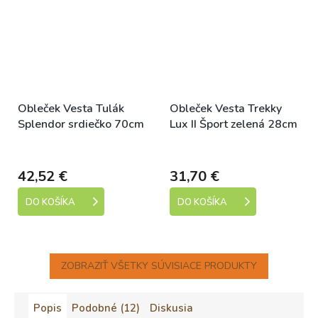
Obleček Vesta Tulák
Obleček Vesta Trekky
Splendor srdiečko 70cm
Lux II Šport zelená 28cm
Skladem
Skladem
42,52 €
31,70 €
DO KOŠÍKA
DO KOŠÍKA
ZOBRAZIŤ VŠETKY SÚVISIACE PRODUKTY
Popis
Podobné (12)
Diskusia