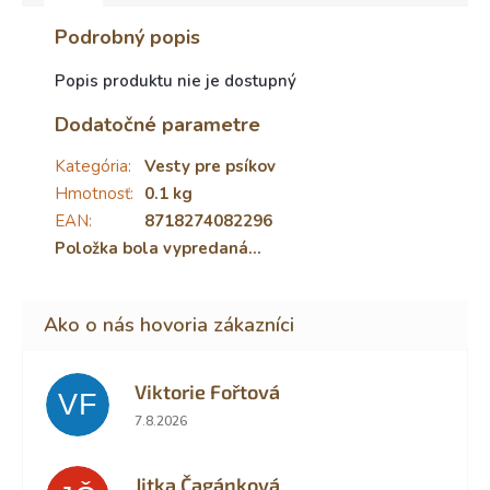
Podrobný popis
Popis produktu nie je dostupný
Dodatočné parametre
Kategória
:
Vesty pre psíkov
Hmotnosť
:
0.1 kg
EAN
:
8718274082296
Položka bola vypredaná…
Viktorie Fořtová
VF
Hodnotenie obchodu je 2 z 5 hviezdičiek.
7.8.2026
Jitka Čagánková