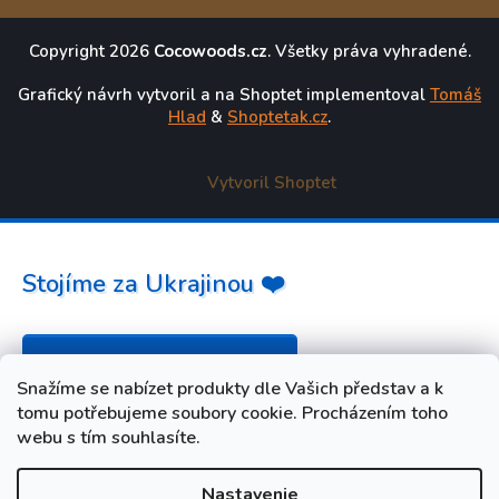
Copyright 2026
Cocowoods.cz
. Všetky práva vyhradené.
Grafický návrh vytvoril a na Shoptet implementoval
Tomáš
Hlad
&
Shoptetak.cz
.
Vytvoril Shoptet
Stojíme za Ukrajinou ❤️
Ako a čím pomôcť »
Snažíme se nabízet produkty dle Vašich představ a k
tomu potřebujeme soubory cookie. Procházením toho
webu s tím souhlasíte.
Nastavenie