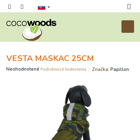
Prejsť
na
obsah
Nákup
košík
VESTA MASKAC 25CM
Priemerné
Neohodnotené
Značka:
Papillon
Podrobnosti hodnotenia
hodnotenie
produktu
je
0,0
z
5
hviezdičiek.