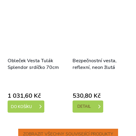
Obleček Vesta Tulák
Bezpečnostní vesta,
Splendor srdíčko 70cm
reflexní, neon žlutá
Skladem (expedice 1-5
Skladem (expedice 1-5
dní)
dní)
1 031,60 Kč
530,80 Kč
DETAIL
DO KOŠÍKU
ZOBRAZIT VŠECHNY SOUVISEJÍCÍ PRODUKTY