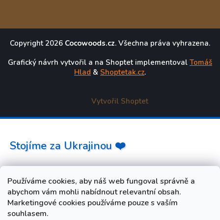
Copyright 2026
Cocowoods.cz
. Všechna práva vyhrazena.
Grafický návrh vytvořil a na Shoptet implementoval
Tomáš
Hlad
&
Shoptetak.cz
.
Vytvořil Shoptet
Stojíme za Ukrajinou ❤️
Jak a čím pomoci »
Používáme cookies, aby náš web fungoval správně a
abychom vám mohli nabídnout relevantní obsah.
Marketingové cookies používáme pouze s vaším
souhlasem.