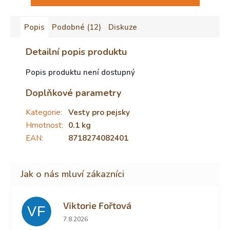
Popis
Podobné (12)
Diskuze
Detailní popis produktu
Popis produktu není dostupný
Doplňkové parametry
Kategorie
:
Vesty pro pejsky
Hmotnost
:
0.1 kg
EAN
:
8718274082401
Viktorie Fořtová
VF
Hodnocení obchodu je 2 z 5 hvězdiček.
7.8.2026