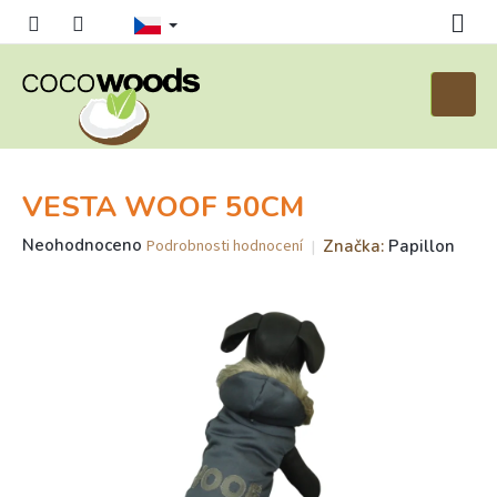
Přejít
na
obsah
Nákupn
košík
VESTA WOOF 50CM
Průměrné
Neohodnoceno
Značka:
Papillon
Podrobnosti hodnocení
hodnocení
produktu
je
0,0
z
5
hvězdiček.