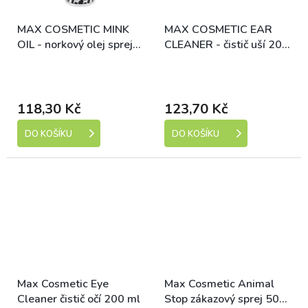
MAX COSMETIC MINK
MAX COSMETIC EAR
OIL - norkový olej sprej
CLEANER - čistič uší 200
200 ml
ml
Skladem (expedice 1-5
Skladem (expedice 1-5
dní)
dní)
118,30 Kč
123,70 Kč
DO KOŠÍKU
DO KOŠÍKU
Max Cosmetic Eye
Max Cosmetic Animal
Cleaner čistič očí 200 ml
Stop zákazový sprej 500