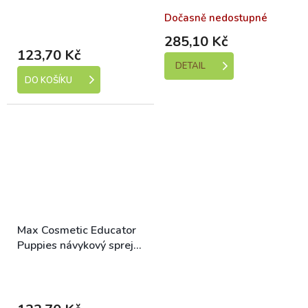
ml
Skladem (expedice 1-5
Dočasně nedostupné
dní)
285,10 Kč
123,70 Kč
DETAIL
DO KOŠÍKU
Max Cosmetic Educator
Puppies návykový sprej
200 ml
Skladem (expedice 1-5
dní)