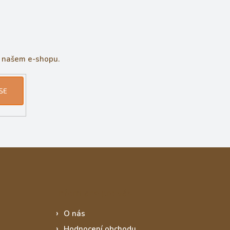
a našem e-shopu.
SE
Informace pro vás
O nás
Hodnocení obchodu