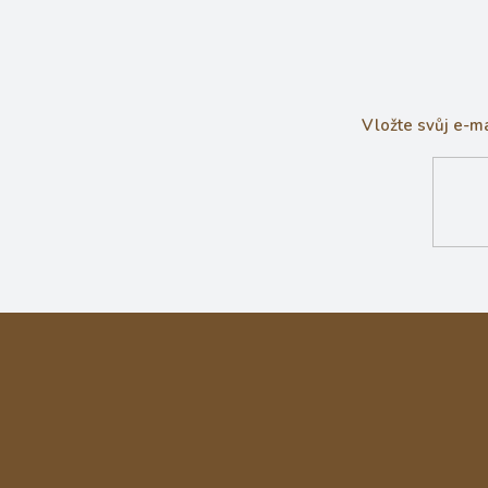
Vložte svůj e-m
Z
á
p
a
t
í