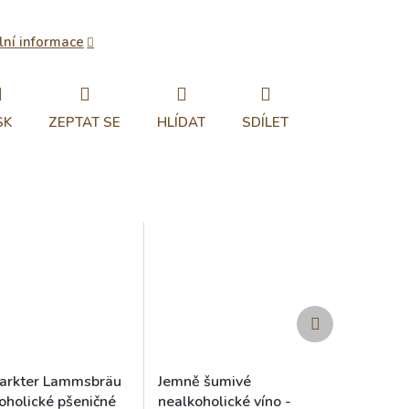
lní informace
SK
ZEPTAT SE
HLÍDAT
SDÍLET
Další
produkt
arkter Lammsbräu
Jemně šumivé
oholické pšeničné
nealkoholické víno -