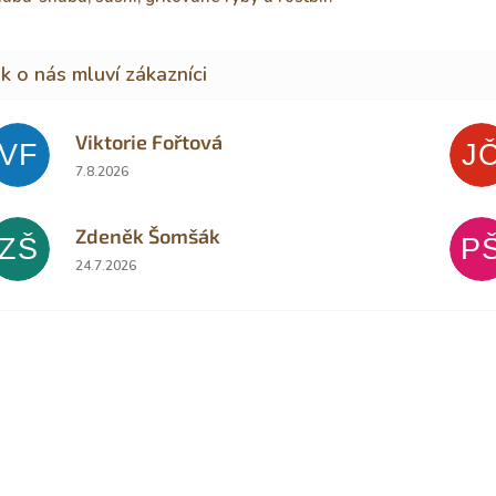
Viktorie Fořtová
VF
J
Hodnocení obchodu je 2 z 5 hvězdiček.
7.8.2026
Zdeněk Šomšák
ZŠ
P
Hodnocení obchodu je 5 z 5 hvězdiček.
24.7.2026