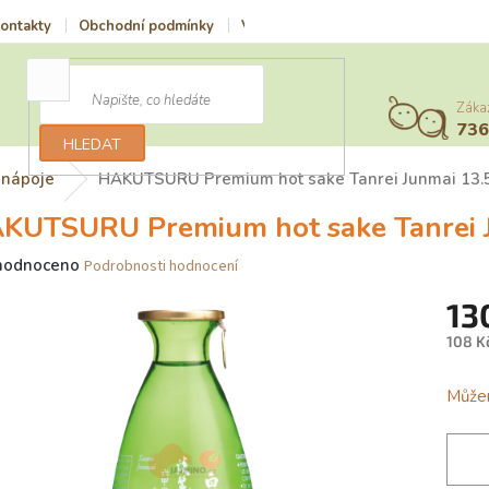
ontakty
Obchodní podmínky
Vrácení zboží a reklamace
Podmí
Záka
73
HLEDAT
 nápoje
HAKUTSURU Premium hot sake Tanrei Junmai 13
KUTSURU Premium hot sake Tanrei 
ěrné
hodnoceno
Podrobnosti hodnocení
ocení
13
uktu
108 K
Měrn
cena:
Můžem
iček.