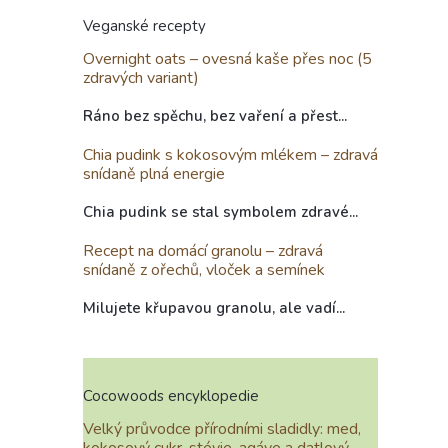
Veganské recepty
Overnight oats – ovesná kaše přes noc (5
zdravých variant)
Ráno bez spěchu, bez vaření a přest...
Chia pudink s kokosovým mlékem – zdravá
snídaně plná energie
Chia pudink se stal symbolem zdravé...
Recept na domácí granolu – zdravá
snídaně z ořechů, vloček a semínek
Milujete křupavou granolu, ale vadí...
Cocowoods encyklopedie
Velký průvodce přírodními sladidly: med,