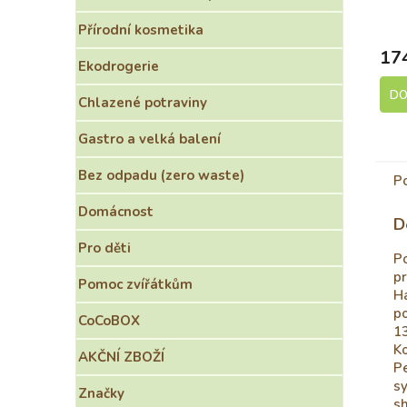
500
S
Přírodní kosmetika
17
Ekodrogerie
DO
Chlazené potraviny
Gastro a velká balení
Bez odpadu (zero waste)
P
Domácnost
D
Pro děti
Po
pr
Pomoc zvířátkům
H
po
CoCoBOX
1
Ko
AKČNÍ ZBOŽÍ
Pe
sy
Značky
sh