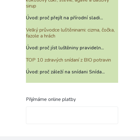
kokosový cukr, stévie, agáve a datlový
sirup
Úvod: proč přejít na přírodní sladi...
Velký průvodce luštěninami: cizrna, čočka,
fazole a hrách
Úvod: proč jíst luštěniny pravideln...
TOP 10 zdravých snídaní z BIO potravin
Úvod: proč záleží na snídani Snída...
Přijímáme online platby