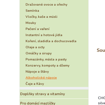
e
Dražované ovoce a ořechy
l
Semínka
Vločky, kaše a müsli
Mouky
Pečení a vaření
Instantní a hotová jídla
Koření, sladidla a dochucovadla
Oleje a octy
Sou
Omáčky a sirupy
Pomazánky, másla a pasty
Konzervy, kompoty a džemy
Nápoje a šťávy
Alkoholické nápoje
Čaje a Kávy
Doplňky stravy a vitamíny
CHO
sil
Pro domácí mazlíčky