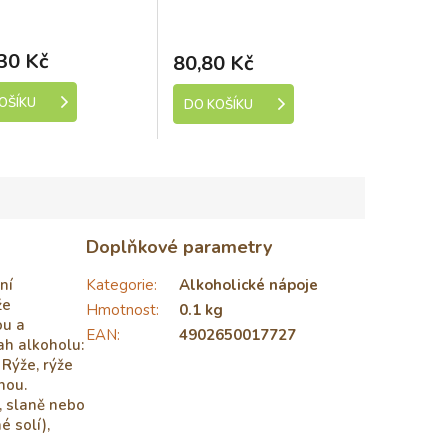
500ml bio Množství:
Rosé - Vintense 200ml
Skladem (expedice 1-5
Dostupné
dní)
30 Kč
80,80 Kč
OŠÍKU
DO KOŠÍKU
Doplňkové parametry
ní
Kategorie
:
Alkoholické nápoje
že
Hmotnost
:
0.1 kg
ou a
EAN
:
4902650017727
ah alkoholu:
Rýže, rýže
hou.
, slaně nebo
é solí),