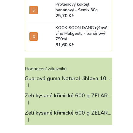
Proteinový koktejl
banánový - Semix 30g
25,70 Kč
KOOK SOON DANG rýžové
víno Makgeolli - banánový
750ml
91,60 Kč
Hodnocení zákazníků
Guarová guma Natural Jihlava 100 g
|
Hodnocení produktu je 4 z 5 hvězdiček.
Zelí kysané křimické 600 g ZELÁRNA LOBKOWICZ
|
Hodnocení produktu je 3 z 5 hvězdiček.
Zelí kysané křimické 600 g ZELÁRNA LOBKOWICZ
|
Hodnocení produktu je 4 z 5 hvězdiček.