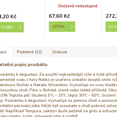
ml
Liči 200ml
pivo 
kladem (expedice 1-5
Dočasně nedostupné
dní)
5 ks
67,60 Kč
272,
4,20 Kč
DETAIL
DO K
 KOŠÍKU
opis
Podobné (12)
Diskuze
etailní popis produktu
známky k degustaci: Za použití nejkvalitnější rýže a čisté přírod
amenité vody z hory Rokko je uvařena unikátní dvojitá směs rý
akutsuru Nishiki a Nakate Shisenbon. Vyznačuje se svou hladk
losuchou chutí. Páry s: Bohaté, slané nebo lehké příchutě. Obs
3.5% Teplota pití: Studený 5℃～15℃, teplý 30℃～50℃. Složení: 
ji. Poznámky k degustaci: Vyznačuje se jemnou chutí a polosuc
rfektní párování jídla: Může být cosumato s chutí pokrmů lehce
tě. Například Tempura, yakitori (kuře pečené na grilu a ochucen
abu-shabu, sushi, grilované ryby a rostbíf.