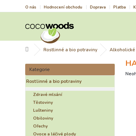
Přejít
O nás
Hodnocení obchodu
Doprava
Platba
K
na
obsah
Domů
Rostlinné a bio potraviny
Alkoholické
HA
P
Přeskočit
o
Kategorie
kategorie
Prům
Neo
s
hodn
Rostlinné a bio potraviny
t
prod
r
je
Zdravé mlsání
a
0,0
n
Těstoviny
z
n
5
Lušteniny
í
hvězd
Obiloviny
p
Ořechy
a
Ovoce a léčivé plody
n