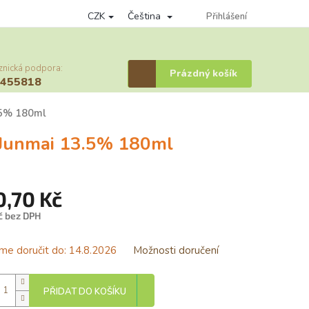
CZK
Čeština
nky ochrany osobních údajů
Věrnostní program
Přihlášení
Provizní systém
znická podpora:
Nákupní
Prázdný košík
6455818
košík
.5% 180ml
Junmai 13.5% 180ml
0,70 Kč
č bez DPH
á
e doručit do:
14.8.2026
Možnosti doručení
PŘIDAT DO KOŠÍKU