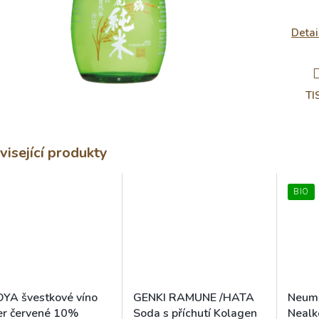
Detai
TI
visející produkty
BIO
YA švestkové víno
GENKI RAMUNE /HATA
Neum
ver červené 10%
Soda s příchutí Kolagen
Nealk