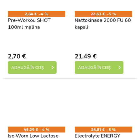
2,84 €
–4 %
22,63 €
–5 %
Pre-Workou SHOT
Nattokinase 2000 FU 60
100ml malina
kapslí
Skladem (expedice 1-5
Skladem (expedice 1-5
dní)
dní)
2,70 €
21,49 €
ADAUGĂ ÎN COŞ
ADAUGĂ ÎN COŞ
45,29 €
–4 %
28,81 €
–5 %
Iso Worx Low Lactose
Electrolyte ENERGY