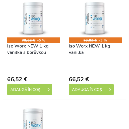
i
r
s
e
t
a
ă
p
p
r
r
o
o
d
70,02 €
–5 %
70,02 €
–5 %
Iso Worx NEW 1 kg
Iso Worx NEW 1 kg
d
u
vanilka s borůvkou
vanilka
u
s
s
u
Skladem (expedice 1-5
Skladem (expedice 1-5
e
l
dní)
dní)
u
66,52 €
66,52 €
i
ADAUGĂ ÎN COŞ
ADAUGĂ ÎN COŞ