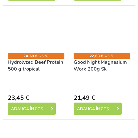
24,69 €
–5 %
22,63 €
–5 %
Hydrolyzed Beef Protein
Good Night Magnesium
500 g tropical
Worx 200g Sk
Skladem (expedice 1-5
Skladem (expedice 1-5
dní)
dní)
23,45 €
21,49 €
ADAUGĂ ÎN COŞ
ADAUGĂ ÎN COŞ