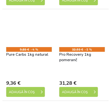
ADAUGĂ ÎN COŞ
ADAUGĂ ÎN COŞ
9,85 €
–4 %
32,93 €
–5 %
Pure Carbs 1kg natural
Pro Recovery 1kg
pomeranč
Skladem (expedice 1-5
Skladem (expedice 1-5
dní)
dní)
9,36 €
31,28 €
ADAUGĂ ÎN COŞ
ADAUGĂ ÎN COŞ