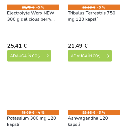
26,75 €
–5 %
22,63 €
–5 %
Electrolyte Worx NEW
Tribulus Terrestris 750
300 g delicious berry
mg 120 kapslí
with lemon
Skladem (expedice 1-5
Skladem (expedice 1-5
dní)
dní)
25,41 €
21,49 €
ADAUGĂ ÎN COŞ
ADAUGĂ ÎN COŞ
18,09 €
–4 %
22,63 €
–5 %
Potassium 300 mg 120
Ashwagandha 120
kapslí
kapslí