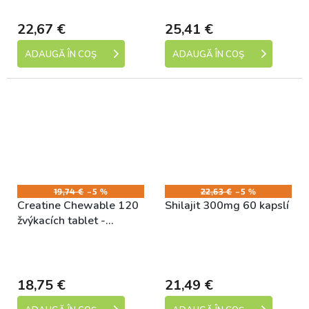
dní)
dní)
22,67 €
25,41 €
ADAUGĂ ÎN COŞ
ADAUGĂ ÎN COŞ
19,74 €
–5 %
22,63 €
–5 %
Creatine Chewable 120
Shilajit 300mg 60 kapslí
žvýkacích tablet -
pomeranč
Skladem (expedice 1-5
Skladem (expedice 1-5
dní)
dní)
18,75 €
21,49 €