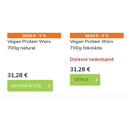
32,93 €
–5 %
32,93 €
–5 %
Vegan Protein Worx
Vegan Protein Worx
700g natural
700g čokoláda
Skladem (expedice 1-5
Dočasně nedostupné
dní)
31,28 €
31,28 €
DETALII
ADAUGĂ ÎN COŞ