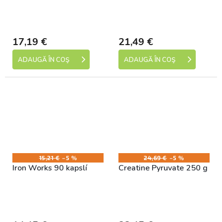
Skladem (expedice 1-5
Skladem (expedice 1-5
dní)
dní)
17,19 €
21,49 €
ADAUGĂ ÎN COŞ
ADAUGĂ ÎN COŞ
15,21 €
–5 %
24,69 €
–5 %
Iron Works 90 kapslí
Creatine Pyruvate 250 g
Skladem (expedice 1-5
Skladem (expedice 1-5
dní)
dní)