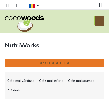
Treci
la
conținut
Coş
de
cumpăr
NutriWorks
DESCHIDERE FILTRU
S
e
Cele mai vândute
Cele mai ieftine
Cele mai scumpe
l
e
Alfabetic
c
t
L
a