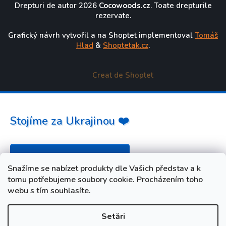
Drepturi de autor 2026
Cocowoods.cz
. Toate drepturile
rezervate.
Grafický návrh vytvořil a na Shoptet implementoval
Tomáš
Hlad
&
Shoptetak.cz
.
Creat de Shoptet
Stojíme za Ukrajinou ❤️
Jak a čím pomoci »
Snažíme se nabízet produkty dle Vašich představ a k
tomu potřebujeme soubory cookie. Procházením toho
webu s tím souhlasíte.
Setări