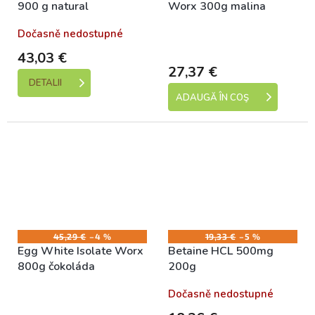
900 g natural
Worx 300g malina
Dočasně nedostupné
Skladem (expedice 1-5
dní)
43,03 €
27,37 €
DETALII
ADAUGĂ ÎN COŞ
45,29 €
–4 %
19,33 €
–5 %
Egg White Isolate Worx
Betaine HCL 500mg
800g čokoláda
200g
Skladem (expedice 1-5
Dočasně nedostupné
dní)