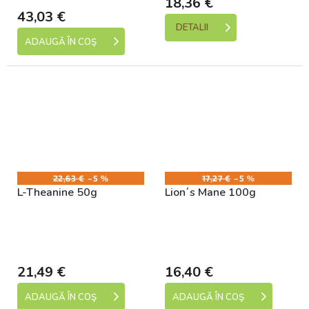
18,36 €
43,03 €
DETALII
ADAUGĂ ÎN COŞ
22,63 €
–5 %
17,27 €
–5 %
L-Theanine 50g
Lion´s Mane 100g
Skladem (expedice 1-5
Skladem (expedice 1-5
dní)
dní)
21,49 €
16,40 €
ADAUGĂ ÎN COŞ
ADAUGĂ ÎN COŞ