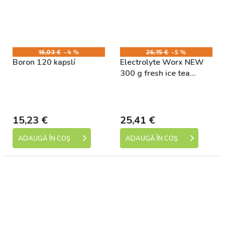
16,03 €
–4 %
26,75 €
–5 %
Boron 120 kapslí
Electrolyte Worx NEW
300 g fresh ice tea
peach
Skladem (expedice 1-5
Skladem (expedice 1-5
dní)
dní)
15,23 €
25,41 €
ADAUGĂ ÎN COŞ
ADAUGĂ ÎN COŞ