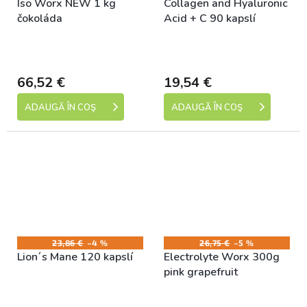
Iso Worx NEW 1 kg
Collagen and Hyaluronic
čokoláda
Acid + C 90 kapslí
Skladem (expedice 1-5
Skladem (expedice 1-5
dní)
dní)
66,52 €
19,54 €
ADAUGĂ ÎN COŞ
ADAUGĂ ÎN COŞ
23,86 €
–4 %
26,75 €
–5 %
Lion´s Mane 120 kapslí
Electrolyte Worx 300g
pink grapefruit
Skladem (expedice 1-5
Skladem (expedice 1-5