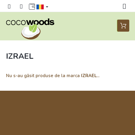
Treci
la
conținut
Coş
de
cumpăr
IZRAEL
Nu s-au găsit produse de la marca
IZRAEL
...
S
u
b
s
o
l