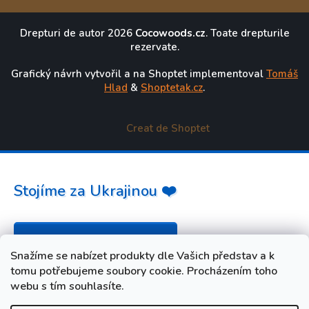
Drepturi de autor 2026
Cocowoods.cz
. Toate drepturile
rezervate.
Grafický návrh vytvořil a na Shoptet implementoval
Tomáš
Hlad
&
Shoptetak.cz
.
Creat de Shoptet
Stojíme za Ukrajinou ❤️
Jak a čím pomoci »
Snažíme se nabízet produkty dle Vašich představ a k
tomu potřebujeme soubory cookie. Procházením toho
webu s tím souhlasíte.