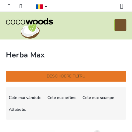
Treci
la
conținut
Coş
de
cumpăr
Herba Max
DESCHIDERE FILTRU
S
e
Cele mai vândute
Cele mai ieftine
Cele mai scumpe
l
e
Alfabetic
c
t
L
a