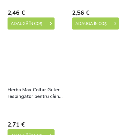
dní)
dní)
2,46 €
2,56 €
ADAUGĂ ÎN COŞ
ADAUGĂ ÎN COŞ
Herba Max Collar Guler
respingător pentru câini,
câine 75 cm
Skladem (expedice 1-5
dní)
2,71 €