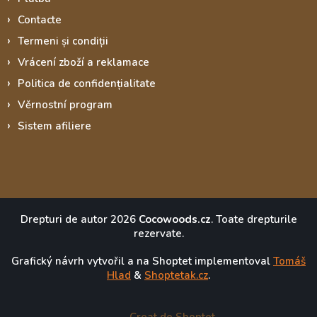
Contacte
Termeni și condiții
Vrácení zboží a reklamace
Politica de confidențialitate
Věrnostní program
Sistem afiliere
Drepturi de autor 2026
Cocowoods.cz
. Toate drepturile
rezervate.
Grafický návrh vytvořil a na Shoptet implementoval
Tomáš
Hlad
&
Shoptetak.cz
.
Creat de Shoptet