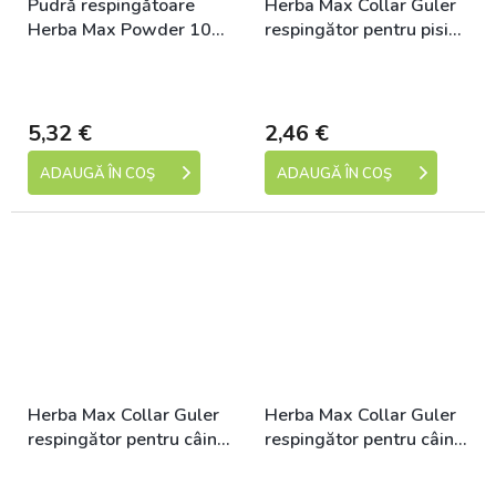
Pudră respingătoare
Herba Max Collar Guler
Herba Max Powder 100
respingător pentru pisici,
g
pisică 42 cm
Skladem (expedice 1-5
Skladem (expedice 1-5
dní)
dní)
5,32 €
2,46 €
ADAUGĂ ÎN COŞ
ADAUGĂ ÎN COŞ
Herba Max Collar Guler
Herba Max Collar Guler
respingător pentru câini,
respingător pentru câini,
câine 38 cm
câine 60 cm
Skladem (expedice 1-5
Skladem (expedice 1-5