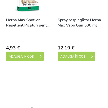
Herba Max Spot-on
Spray respingător Herba
Repellent Picături pentru
Max Vapo Gun 500 ml
câini și pisici 5 x1 ml
Skladem (expedice 1-5
Skladem (expedice 1-5
dní)
dní)
4,93 €
12,19 €
ADAUGĂ ÎN COŞ
ADAUGĂ ÎN COŞ