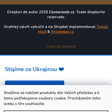
Drepturi de autor 2026
Cocowoods.cz
. Toate drepturile
rezervate.
Grafický návrh vytvořil a na Shoptet implementoval
Tomáš
Hlad
&
Shoptetak.cz
.
Creat de Shoptet
Stojíme za Ukrajinou ❤️
Jak a čím pomoci »
Snažíme se nabízet produkty dle Vašich představ a k
tomu potřebujeme soubory cookie. Procházením toho
webu s tím souhlasíte.