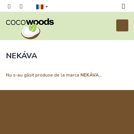
Treci
la
conținut
Coş
de
cumpăr
NEKÁVA
Nu s-au găsit produse de la marca
NEKÁVA
...
S
u
b
s
o
l