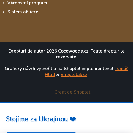
Věrnostní program
Sistem afiliere
Drepturi de autor 2026
Cocowoods.cz
. Toate drepturile
rezervate.
Grafický návrh vytvořil a na Shoptet implementoval
Tomáš
Hlad
&
Shoptetak.cz
.
Creat de Shoptet
Stojíme za Ukrajinou ❤️