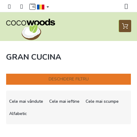
Treci
la
conținut
Coş
de
cumpăr
GRAN CUCINA
DESCHIDERE FILTRU
S
e
Cele mai vândute
Cele mai ieftine
Cele mai scumpe
l
e
Alfabetic
c
t
L
a