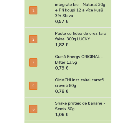
integrale bio - Natural 30g
+ Při koupi 12 a více kusů
3% Sleva
0,57 €
Paste cu fidea de orez fara
faina. 300g LUCKY
1,82 €
Gumă Energy ORIGINAL -
Bitter 13,5g
0,79 €
OMACHI inst. taitei cartofi
creveti 80g
0,78 €
Shake proteic de banane -
Semix 30g
1,06 €