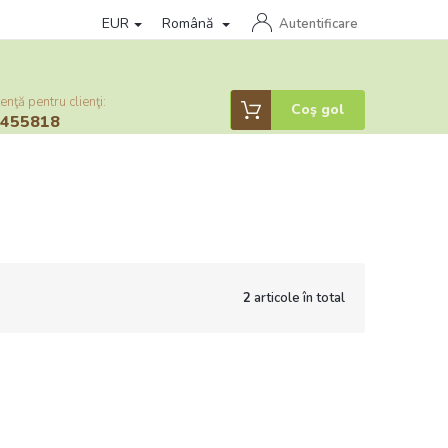
EUR
Română
litica de confidențialitate
Věrnostní program
Autentificare
Sistem afiliere
enţă pentru clienţi:
Coş
Coş gol
6455818
de
cumpărături
2
articole în total