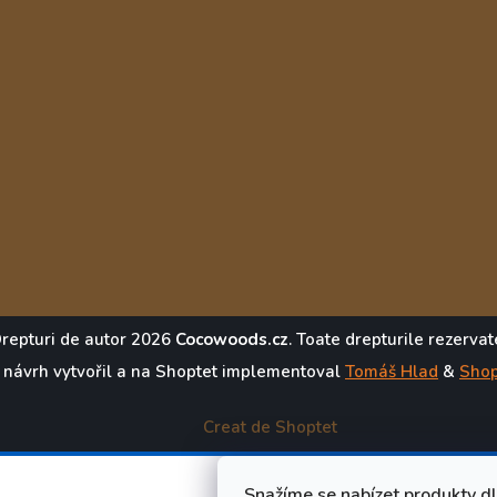
repturi de autor 2026
Cocowoods.cz
. Toate drepturile rezervat
 návrh vytvořil a na Shoptet implementoval
Tomáš Hlad
&
Shop
Creat de Shoptet
Snažíme se nabízet produkty d