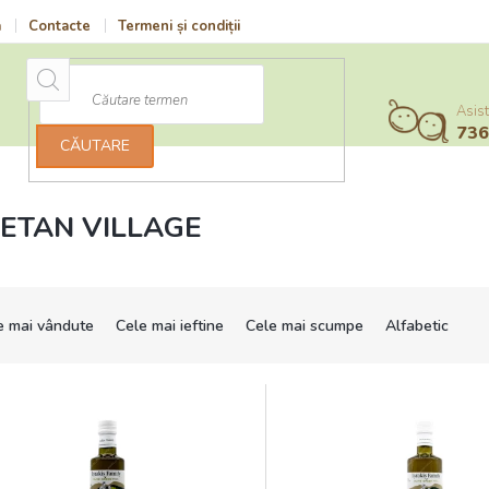
a
Contacte
Termeni și condiții
Vrácení zboží a reklamace
Po
Asist
73
CĂUTARE
ETAN VILLAGE
e mai vândute
Cele mai ieftine
Cele mai scumpe
Alfabetic