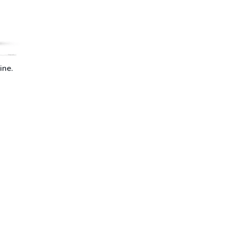
ine.
e 1-5 dní)