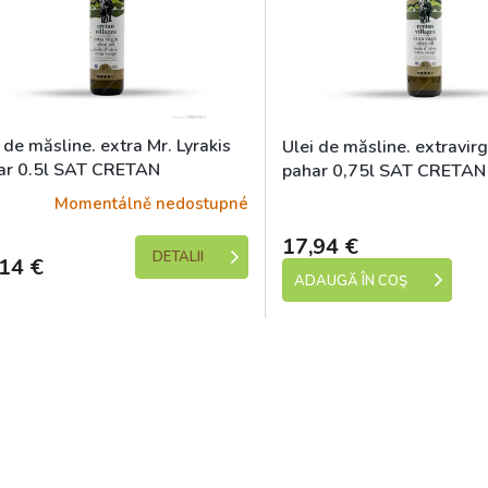
 de măsline. extra Mr. Lyrakis
Ulei de măsline. extravirg
ar 0.5l SAT CRETAN
pahar 0,75l SAT CRETAN
Momentálně nedostupné
Skladem (expedic
17,94 €
DETALII
14 €
ADAUGĂ ÎN COŞ
C
o
n
t
r
o
l