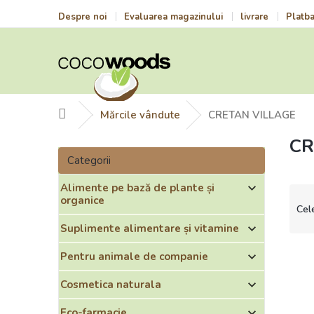
Treci
Despre noi
Evaluarea magazinului
livrare
Platb
la
conținut
Acasă
Mărcile vândute
CRETAN VILLAGE
CR
B
Sari
a
Categorii
peste
r
categorii
Alimente pe bază de plante și
ă
S
organice
l
e
Cel
a
l
Suplimente alimentare și vitamine
t
e
e
c
L
Pentru animale de companie
r
t
i
a
a
s
Cosmetica naturala
l
r
t
ă
Eco-farmacie