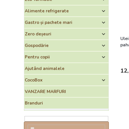
e
ă
a
p
Alimente refrigerate
p
r
r
o
Gastro și pachete mari
o
d
d
u
Zero deșeuri
u
s
Ulei
s
e
pah
Gospodărie
u
l
Pentru copii
u
Ajutând animalele
i
12,
CocoBox
VANZARE MARFURI
Branduri