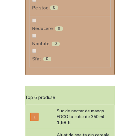
Pe stoc
0
Reducere
0
Noutate
0
Sfat
0
Top 6 produse
Suc de nectar de mango
FOCO la cutie de 350 ml
1,68 €
Aluat de spelta din cereale