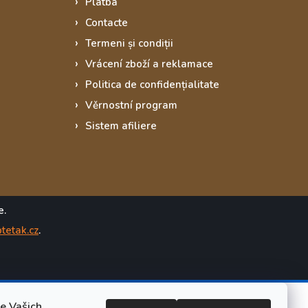
Platba
Contacte
Termeni și condiții
Vrácení zboží a reklamace
Politica de confidențialitate
Věrnostní program
Sistem afiliere
e.
tetak.cz
.
le Vašich