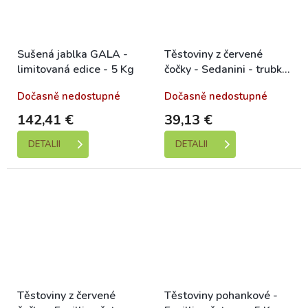
Sušená jablka GALA -
Těstoviny z červené
limitovaná edice - 5 Kg
čočky - Sedanini - trubka
malá - 5 Kg
Dočasně nedostupné
Dočasně nedostupné
142,41 €
39,13 €
DETALII
DETALII
Těstoviny z červené
Těstoviny pohankové -