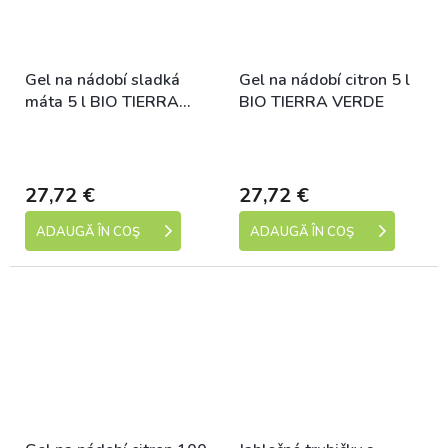
Gel na nádobí sladká
Gel na nádobí citron 5 l
máta 5 l BIO TIERRA
BIO TIERRA VERDE
VERDE
Skladem (expedice 1-5
Skladem (expedice 1-5
dní)
dní)
27,72 €
27,72 €
ADAUGĂ ÎN COŞ
ADAUGĂ ÎN COŞ