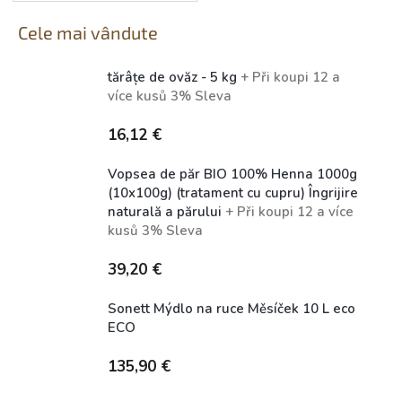
Cele mai vândute
tărâțe de ovăz - 5 kg
+ Při koupi 12 a
více kusů 3% Sleva
Skladem (expedice 1-5 dní)
16,12 €
Vopsea de păr BIO 100% Henna 1000g
(10x100g) (tratament cu cupru) Îngrijire
naturală a părului
+ Při koupi 12 a více
kusů 3% Sleva
Skladem (expedice 1-5 dní)
39,20 €
Sonett Mýdlo na ruce Měsíček 10 L eco
ECO
Dostupné
135,90 €