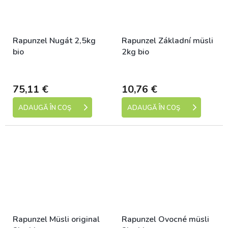
Rapunzel Nugát 2,5kg
Rapunzel Základní müsli
bio
2kg bio
Dostupné
Dostupné
75,11 €
10,76 €
ADAUGĂ ÎN COŞ
ADAUGĂ ÎN COŞ
Rapunzel Müsli original
Rapunzel Ovocné müsli