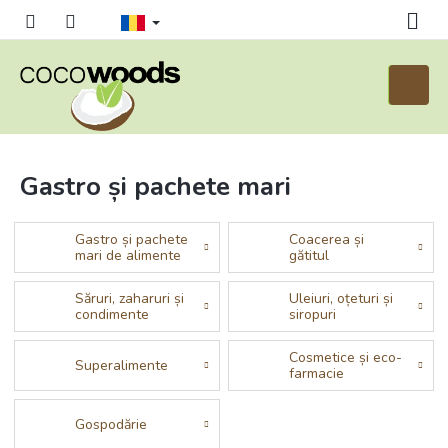
Treci
la
conținut
Coş
de
cumpăr
Gastro și pachete mari
Gastro și pachete
Coacerea și
mari de alimente
gătitul
Săruri, zaharuri și
Uleiuri, oțeturi și
condimente
siropuri
Cosmetice și eco-
Superalimente
farmacie
Gospodărie