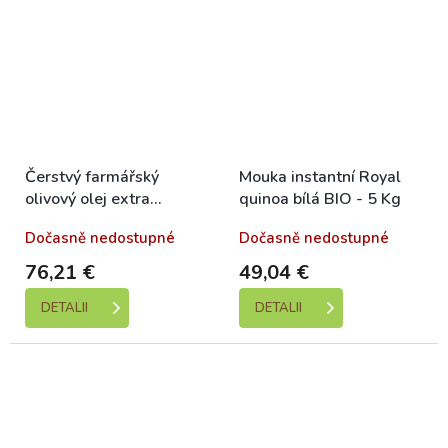
Čerstvý farmářský
Mouka instantní Royal
olivový olej extra
quinoa bílá BIO - 5 Kg
panenský - 5 Kg (v
Dočasně nedostupné
Dočasně nedostupné
plechu)
76,21 €
49,04 €
DETALII
DETALII