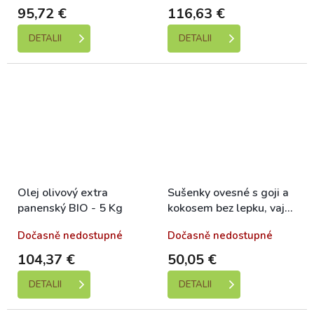
95,72 €
116,63 €
DETALII
DETALII
Olej olivový extra
Sušenky ovesné s goji a
panenský BIO - 5 Kg
kokosem bez lepku, vajec
a mléka - 5 Kg
Dočasně nedostupné
Dočasně nedostupné
104,37 €
50,05 €
DETALII
DETALII