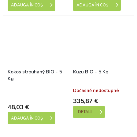
ADAUGĂ ÎN COŞ
ADAUGĂ ÎN COŞ
Kokos strouhaný BIO - 5
Kuzu BIO - 5 Kg
Kg
Skladem (expedice 1-5
Dočasně nedostupné
dní)
335,87 €
48,03 €
DETALII
ADAUGĂ ÎN COŞ