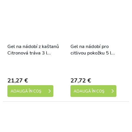
Gel na nádobí z kaštanů
Gel na nádobí pro
Citronová tráva 3 l
citlivou pokožku 5 l
NATASHA
TIERRA VERDE
Skladem (expedice 1-5
Skladem (expedice 1-5
dní)
dní)
21,27 €
27,72 €
ADAUGĂ ÎN COŞ
ADAUGĂ ÎN COŞ