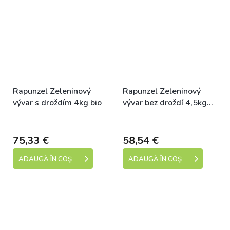
Rapunzel Zeleninový
Rapunzel Zeleninový
vývar s droždím 4kg bio
vývar bez droždí 4,5kg
bio
Dostupné
Dostupné
75,33 €
58,54 €
ADAUGĂ ÎN COŞ
ADAUGĂ ÎN COŞ