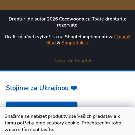
Drepturi de autor 2026
Cocowoods.cz
. Toate drepturile
rezervate.
Grafický návrh vytvořil a na Shoptet implementoval
Tomáš
Hlad
&
Shoptetak.cz
.
Creat de Shoptet
Stojíme za Ukrajinou ❤️
Jak a čím pomoci »
Snažíme se nabízet produkty dle Vašich představ a k
tomu potřebujeme soubory cookie. Procházením toho
webu s tím souhlasíte.