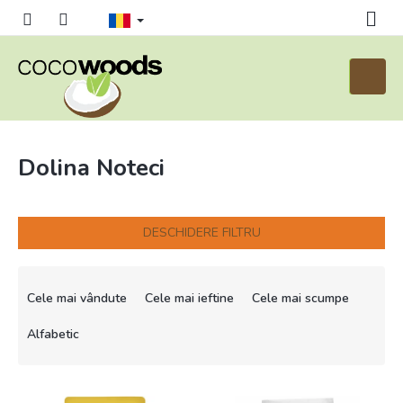
Treci
la
conținut
Coş
de
cumpăr
Dolina Noteci
DESCHIDERE FILTRU
S
e
Cele mai vândute
Cele mai ieftine
Cele mai scumpe
l
e
Alfabetic
c
t
L
a