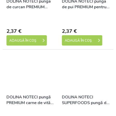
DOLINA NOTECI punga
DOLINA NOTECI punga
de curcan PREMIUM
de pui PREMIUM pentru
pentru caini 500 g
caini 500 g
Skladem (expedice 1-5
Skladem (expedice 1-5
dní)
dní)
2,37 €
2,37 €
ADAUGĂ ÎN COŞ
ADAUGĂ ÎN COŞ
DOLINA NOTECI pungă
DOLINA NOTECI
PREMIUM carne de vită
SUPERFOODS pungă de
pentru câini 500 g
căprioară și vită pentru
Skladem (expedice 1-5
Skladem (expedice 1-5
câini 300 g