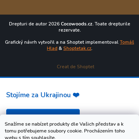
Drepturi de autor 2026
Cocowoods.cz
. Toate drepturile
rezervate.
Grafický návrh vytvořil a na Shoptet implementoval
Tomáš
Hlad
&
Shoptetak.cz
.
Creat de Shoptet
Stojíme za Ukrajinou ❤️
Jak a čím pomoci »
Snažíme se nabízet produkty dle Vašich představ a k
tomu potřebujeme soubory cookie. Procházením toho
webu s tím souhlasíte.