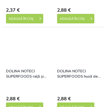
dní)
dní)
2,37 €
2,88 €
ADAUGĂ ÎN COŞ
ADAUGĂ ÎN COŞ
DOLINA NOTECI
DOLINA NOTECI
SUPERFOODS rață și
SUPERFOODS husă de
prepeliță pentru câini
căprioară și rață pentru
Skladem (expedice 1-5
Skladem (expedice 1-5
300 g
câini 300 g
dní)
dní)
2,88 €
2,88 €