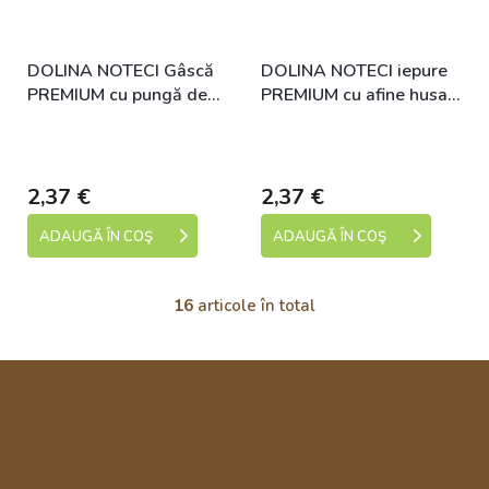
DOLINA NOTECI Gâscă
DOLINA NOTECI iepure
PREMIUM cu pungă de
PREMIUM cu afine husa
cartofi pentru câini 500
pentru caini 500 g
Skladem (expedice 1-5
Skladem (expedice 1-5
g
dní)
dní)
2,37 €
2,37 €
ADAUGĂ ÎN COŞ
ADAUGĂ ÎN COŞ
16
articole în total
C
o
n
S
t
u
r
o
b
l
s
u
o
l