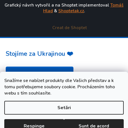
Grafický návrh vytvořil a na Shoptet implementoval
Tomáš
Hlad
&
Shoptetak.cz
.
Creat de Shoptet
Stojíme za Ukrajinou ❤️
Jak a čím pomoci »
Snažíme se nabízet produkty dle Vašich představ a k
tomu potřebujeme soubory cookie. Procházením toho
webu s tím souhlasíte.
Setări
Respinge
Sunt de acord