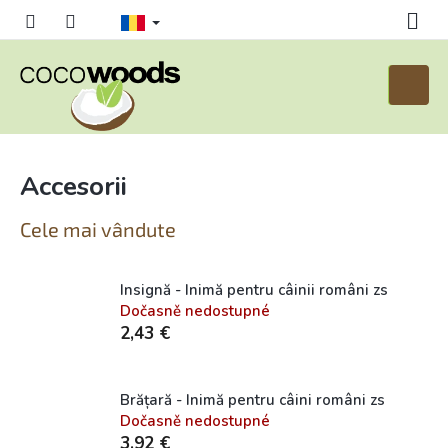
Treci
la
conținut
Coş
de
cumpăr
Accesorii
Cele mai vândute
Insignă - Inimă pentru câinii români zs
Dočasně nedostupné
2,43 €
Brățară - Inimă pentru câini români zs
Dočasně nedostupné
3,92 €