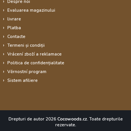
Despre noi
Evaluarea magazinului
livrare
Platba
Contacte
Termeni și condiții
Vrácení zboží a reklamace
Politica de confidențialitate
Věrnostní program
Sistem afiliere
Drepturi de autor 2026
Cocowoods.cz
. Toate drepturile
rezervate.