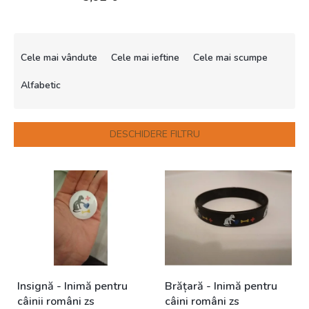
S
e
Cele mai vândute
Cele mai ieftine
Cele mai scumpe
l
e
Alfabetic
c
t
a
DESCHIDERE FILTRU
r
e
L
a
i
p
s
r
t
o
ă
d
p
u
r
s
o
u
Insignă - Inimă pentru
Brățară - Inimă pentru
d
l
câinii români zs
câini români zs
u