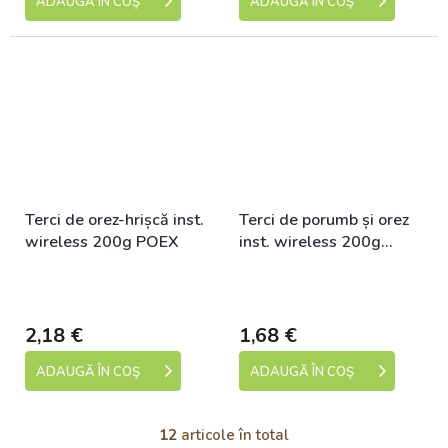
ADAUGĂ ÎN COŞ
ADAUGĂ ÎN COŞ
Terci de orez-hrișcă inst.
Terci de porumb și orez
wireless 200g POEX
inst. wireless 200g
POEX
Skladem (expedice 1-5
Skladem (expedice 1-5
dní)
dní)
2,18 €
1,68 €
ADAUGĂ ÎN COŞ
ADAUGĂ ÎN COŞ
12
articole în total
C