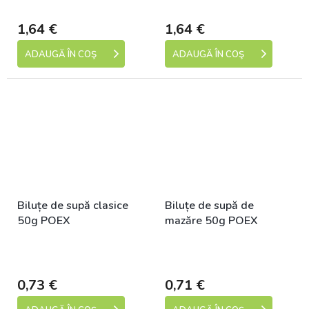
dní)
dní)
1,64 €
1,64 €
ADAUGĂ ÎN COŞ
ADAUGĂ ÎN COŞ
Biluțe de supă clasice
Biluțe de supă de
50g POEX
mazăre 50g POEX
Skladem (expedice 1-5
Skladem (expedice 1-5
dní)
dní)
0,73 €
0,71 €