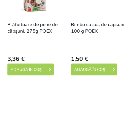
Prăfuitoare de pene de
Bimbo cu sos de capsuni.
căpșuni. 275g POEX
100 g POEX
Skladem (expedice 1-5
Skladem (expedice 1-5
dní)
dní)
3,36 €
1,50 €
ADAUGĂ ÎN COŞ
ADAUGĂ ÎN COŞ