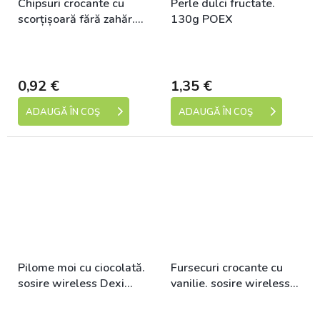
Chipsuri crocante cu
Perle dulci fructate.
scorțișoară fără zahăr.
130g POEX
80 g POEX
Skladem (expedice 1-5
Skladem (expedice 1-5
dní)
dní)
0,92 €
1,35 €
ADAUGĂ ÎN COŞ
ADAUGĂ ÎN COŞ
Pilome moi cu ciocolată.
Fursecuri crocante cu
sosire wireless Dexi
vanilie. sosire wireless
150g POEX
Dexi 150g POEX
Skladem (expedice 1-5
Skladem (expedice 1-5