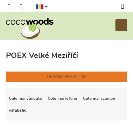
Treci
la
conținut
Coş
de
cumpăr
POEX Velké Meziříčí
DESCHIDERE FILTRU
S
e
Cele mai vândute
Cele mai ieftine
Cele mai scumpe
l
e
Alfabetic
c
t
L
a