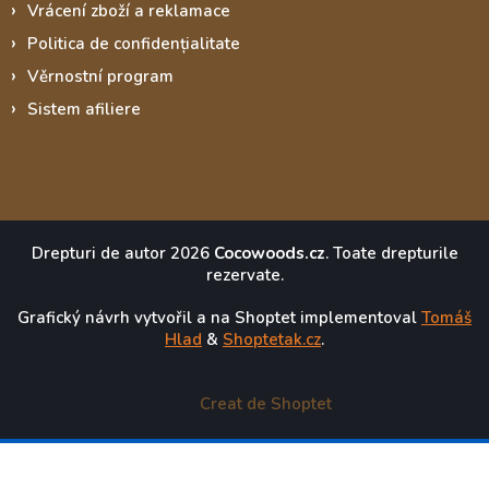
Vrácení zboží a reklamace
Politica de confidențialitate
Věrnostní program
Sistem afiliere
Drepturi de autor 2026
Cocowoods.cz
. Toate drepturile
rezervate.
Grafický návrh vytvořil a na Shoptet implementoval
Tomáš
Hlad
&
Shoptetak.cz
.
Creat de Shoptet